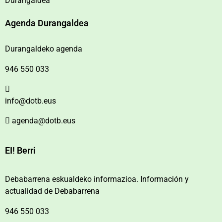
Durangaldea
Agenda Durangaldea
Durangaldeko agenda
946 550 033
info@dotb.eus
agenda@dotb.eus
EI! Berri
Debabarrena eskualdeko informazioa. Información y
actualidad de Debabarrena
946 550 033