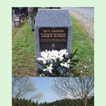
«Azkenengo 40 urteetan Zaldibar jo zuen
ingurumen-hondamendirik larriena»
ESKUALDEA
,
ZALDIBAR
/
2024-02-06