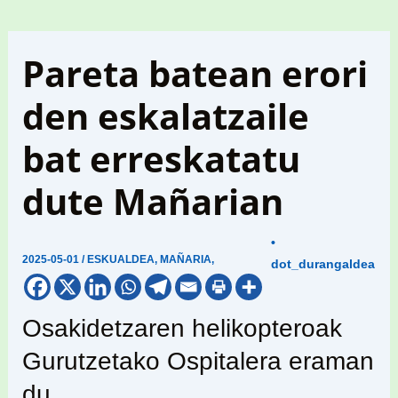
Pareta batean erori
den eskalatzaile
bat erreskatatu
dute Mañarian
•
2025-05-01
/
ESKUALDEA
,
MAÑARIA
,
dot_durangaldea
Osakidetzaren helikopteroak
Gurutzetako Ospitalera eraman
du