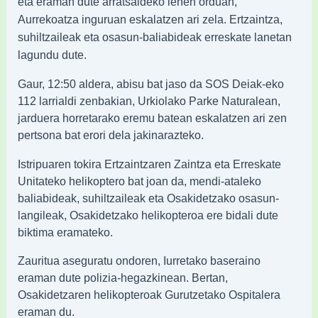
eta eraman dute arratsaldeko lehen orduan,
Aurrekoatza inguruan eskalatzen ari zela. Ertzaintza,
suhiltzaileak eta osasun-baliabideak erreskate lanetan
lagundu dute.
Gaur, 12:50 aldera, abisu bat jaso da SOS Deiak-eko
112 larrialdi zenbakian, Urkiolako Parke Naturalean,
jarduera horretarako eremu batean eskalatzen ari zen
pertsona bat erori dela jakinarazteko.
Istripuaren tokira Ertzaintzaren Zaintza eta Erreskate
Unitateko helikoptero bat joan da, mendi-ataleko
baliabideak, suhiltzaileak eta Osakidetzako osasun-
langileak, Osakidetzako helikopteroa ere bidali dute
biktima eramateko.
Zauritua aseguratu ondoren, Iurretako baseraino
eraman dute polizia-hegazkinean. Bertan,
Osakidetzaren helikopteroak Gurutzetako Ospitalera
eraman du.