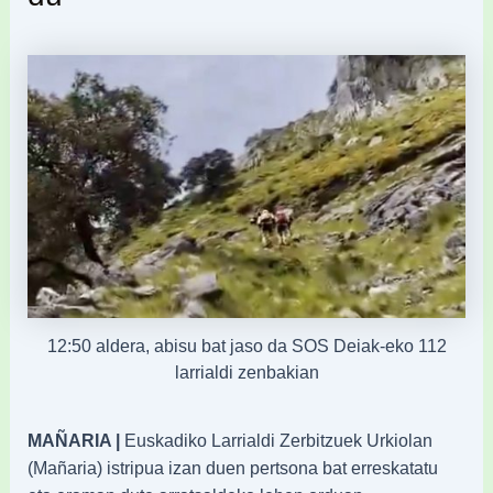
12:50 aldera, abisu bat jaso da SOS Deiak-eko 112
larrialdi zenbakian
MAÑARIA |
Euskadiko Larrialdi Zerbitzuek Urkiolan
(Mañaria) istripua izan duen pertsona bat erreskatatu