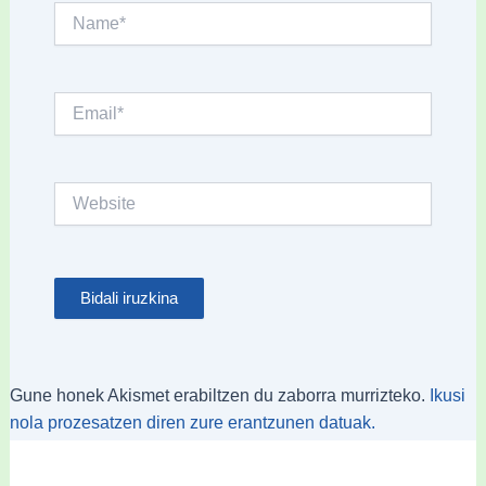
Name*
Email*
Website
Gune honek Akismet erabiltzen du zaborra murrizteko.
Ikusi
nola prozesatzen diren zure erantzunen datuak.