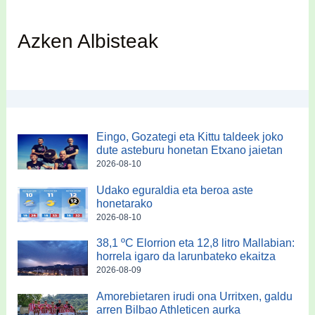
Azken Albisteak
Eingo, Gozategi eta Kittu taldeek joko
dute asteburu honetan Etxano jaietan
2026-08-10
Udako eguraldia eta beroa aste
honetarako
2026-08-10
38,1 ºC Elorrion eta 12,8 litro Mallabian:
horrela igaro da larunbateko ekaitza
2026-08-09
Amorebietaren irudi ona Urritxen, galdu
arren Bilbao Athleticen aurka