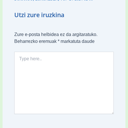
Utzi zure iruzkina
Zure e-posta helbidea ez da argitaratuko.
Beharrezko eremuak
*
markatuta daude
Type
here..