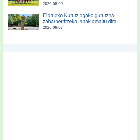
2026-08-09
Elorrioko Kurutziagako gurutzea
zaharberritzeko lanak amaitu dira
2026-08-07