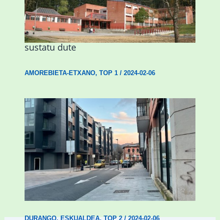
Amorebietak eta Eusko Jaurlaritzak
Urritxen institutu berri bat eraikitzea
sustatu dute
AMOREBIETA-ETXANO
,
TOP 1
/
2024-02-06
Udal etxebizitza tasatuei buruzko lehen
ordenantza izango du Durangok
DURANGO
,
ESKUALDEA
,
TOP 2
/
2024-02-06