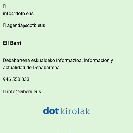
info@dotb.eus
agenda@dotb.eus
EI! Berri
Debabarrena eskualdeko informazioa. Información y
actualidad de Debabarrena
946 550 033
info@eiberri.eus