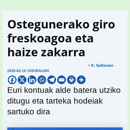
Ostegunerako giro
freskoagoa eta
haize zakarra
• A. Salterain
2026-02-12
/
EGURALDIA
Euri kontuak alde batera utziko
ditugu eta tarteka hodeiak
sartuko dira