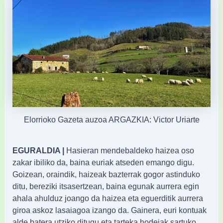
Elorrioko Gazeta auzoa ARGAZKIA: Victor Uriarte
EGURALDIA |
Hasieran mendebaldeko haizea oso
zakar ibiliko da, baina euriak atseden emango digu.
Goizean, oraindik, haizeak bazterrak gogor astinduko
ditu, bereziki itsasertzean, baina egunak aurrera egin
ahala ahulduz joango da haizea eta eguerditik aurrera
giroa askoz lasaiagoa izango da. Gainera, euri kontuak
alde batera utziko ditugu eta tarteka hodeiak sartuko