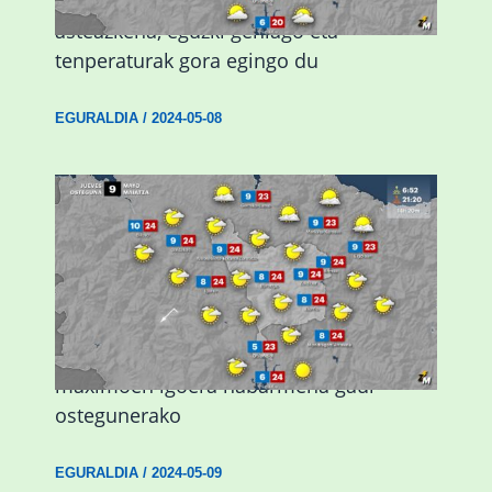
Eguraldiak hobera egingo du gaur,
asteazkena, eguzki gehiago eta
tenperaturak gora egingo du
EGURALDIA
/
2024-05-08
Giro eguzkitsua eta tenperatura
maximoen igoera nabarmena gaur
ostegunerako
EGURALDIA
/
2024-05-09