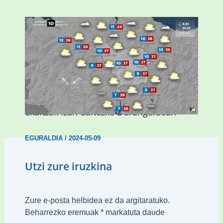
Asteburuan 25 gradu baino gehiago eta
ekaitzak izan daitezke Durangaldean
EGURALDIA
/
2024-05-09
Utzi zure iruzkina
Zure e-posta helbidea ez da argitaratuko.
Beharrezko eremuak
*
markatuta daude