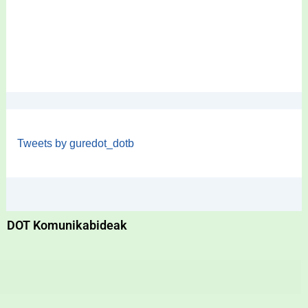
Tweets by guredot_dotb
DOT Komunikabideak