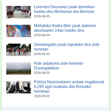
Lorentzo Deunaren jaiak domekan
hasiko dira Montorran eta Berrizen
2026-08-05
Mallabiko Andra Mari jaiak datorren
abuztuaren 14an hasiko dira
2026-08-04
Gerediagako jaiak ospatuko dira aste
honetan
2026-08-03
Aste aldakorra aste honetan
Durangaldean
2026-08-03
Polizia Nazionalaren unitate mugikorrak
6.295 agiri kudeatu ditu Bizkaiko
herrietan
2026-08-02