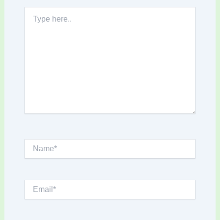
Type
here..
Name*
Email*