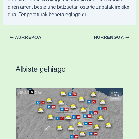
diren arren, beste une batzuetan ostarte zabalak irekiko
dira. Tenperaturak behera egingo du.
AURREKOA
HURRENGOA
Albiste gehiago