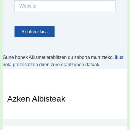
Website
Gune honek Akismet erabiltzen du zaborra murrizteko.
Ikusi
nola prozesatzen diren zure erantzunen datuak.
Azken Albisteak