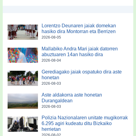
Lorentzo Deunaren jaiak domekan
hasiko dira Montorran eta Berrizen
2026-08-05
Mallabiko Andra Mari jaiak datorren
abuztuaren 14an hasiko dira
2026-08-04
Gerediagako jaiak ospatuko dira aste
honetan
2026-08-03
Aste aldakorra aste honetan
Durangaldean
2026-08-03
Polizia Nazionalaren unitate mugikorrak
6.295 agiri kudeatu ditu Bizkaiko
herrietan
2026-08-02