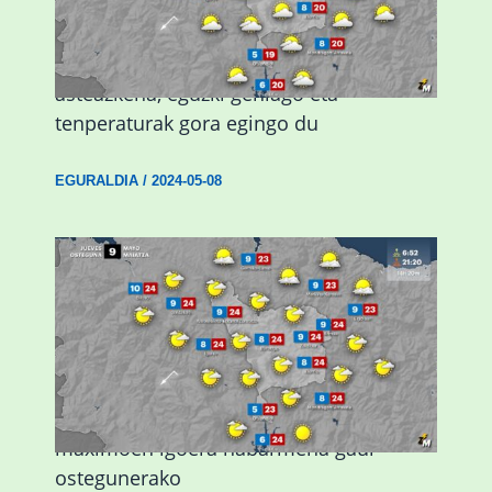
Eguraldiak hobera egingo du gaur,
asteazkena, eguzki gehiago eta
tenperaturak gora egingo du
EGURALDIA
/
2024-05-08
Giro eguzkitsua eta tenperatura
maximoen igoera nabarmena gaur
ostegunerako