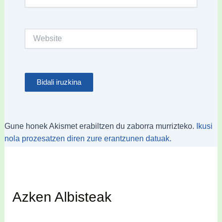
Website
Gune honek Akismet erabiltzen du zaborra murrizteko.
Ikusi
nola prozesatzen diren zure erantzunen datuak.
Azken Albisteak