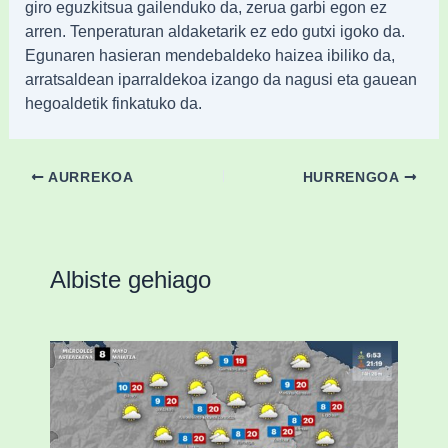
giro eguzkitsua gailenduko da, zerua garbi egon ez
arren. Tenperaturan aldaketarik ez edo gutxi igoko da.
Egunaren hasieran mendebaldeko haizea ibiliko da,
arratsaldean iparraldekoa izango da nagusi eta gauean
hegoaldetik finkatuko da.
AURREKOA
HURRENGOA
Albiste gehiago