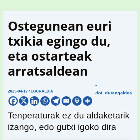
Ostegunean euri
txikia egingo du,
eta ostarteak
arratsaldean
•
2025-04-17
/
EGURALDIA
dot_durangaldea
Tenperaturak ez du aldaketarik
izango, edo gutxi igoko dira