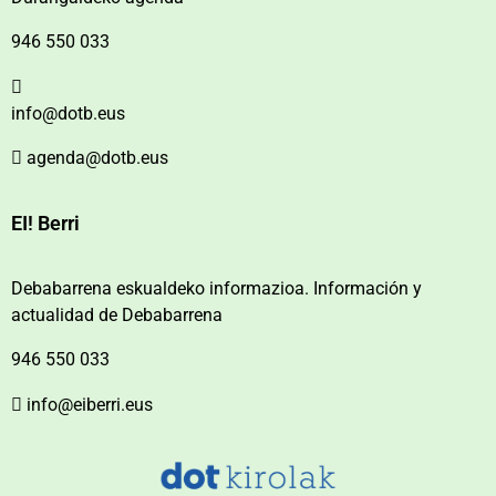
946 550 033
info@dotb.eus
agenda@dotb.eus
EI! Berri
Debabarrena eskualdeko informazioa. Información y
actualidad de Debabarrena
946 550 033
info@eiberri.eus