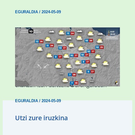
EGURALDIA
/
2024-05-09
Asteburuan 25 gradu baino gehiago eta
ekaitzak izan daitezke Durangaldean
EGURALDIA
/
2024-05-09
Utzi zure iruzkina