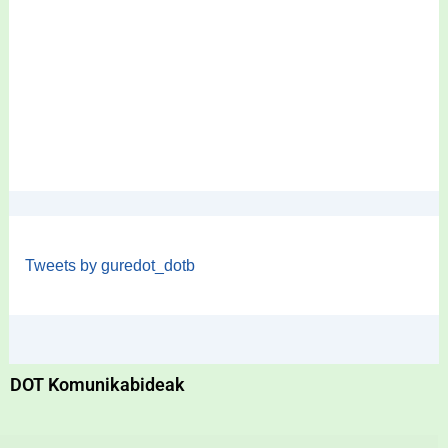
Tweets by guredot_dotb
DOT Komunikabideak