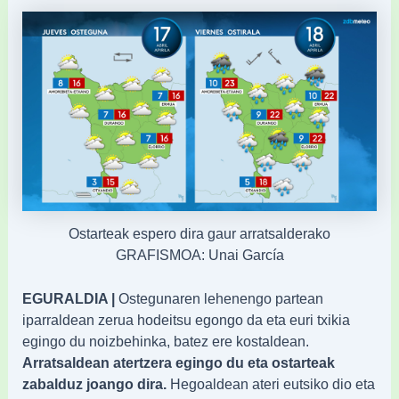
Ostarteak espero dira gaur arratsalderako
GRAFISMOA: Unai García
EGURALDIA |
Ostegunaren lehenengo partean
iparraldean zerua hodeitsu egongo da eta euri txikia
egingo du noizbehinka, batez ere kostaldean.
Arratsaldean atertzera egingo du eta ostarteak
zabalduz joango dira.
Hegoaldean ateri eutsiko dio eta