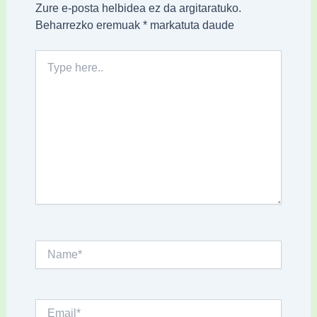
Zure e-posta helbidea ez da argitaratuko.
Beharrezko eremuak
*
markatuta daude
Type
here..
Name*
Email*