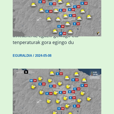
Eguraldiak hobera egingo du gaur,
asteazkena, eguzki gehiago eta
tenperaturak gora egingo du
EGURALDIA
/
2024-05-08
Giro eguzkitsua eta tenperatura