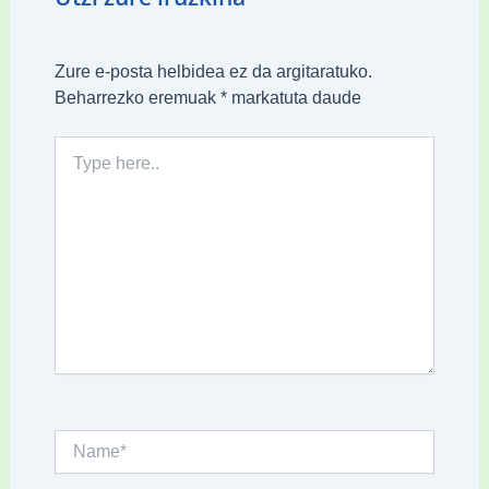
Zure e-posta helbidea ez da argitaratuko.
Beharrezko eremuak
*
markatuta daude
Type
here..
Name*