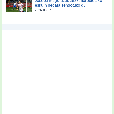
Joseba Muguruzak SD Amorebietako
eskuin hegala sendotuko du
2026-08-07