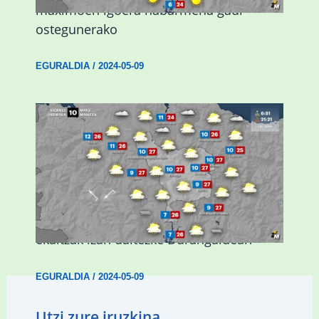
maximoen igoera nabarmena gaur
ostegunerako
EGURALDIA
/
2024-05-09
Asteburuan 25 gradu baino gehiago eta
ekaitzak izan daitezke Durangaldean
EGURALDIA
/
2024-05-09
Utzi zure iruzkina