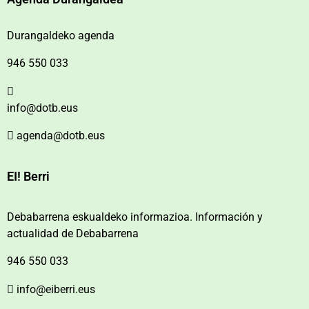
Durangaldeko agenda
946 550 033
info@dotb.eus
agenda@dotb.eus
EI! Berri
Debabarrena eskualdeko informazioa. Información y
actualidad de Debabarrena
946 550 033
info@eiberri.eus