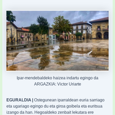
Ipar-mendebaldeko haizea indartu egingo da
ARGAZKIA: Victor Uriarte
EGURALDIA |
Ostegunean iparraldean euria sarriago
eta ugariago egingo du eta giroa goibela eta euritsua
izango da han. Hegoaldeko zenbait lekutara ere