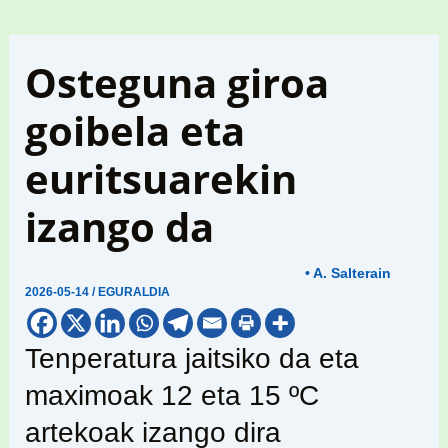
Osteguna giroa
goibela eta
euritsuarekin
izango da
• A. Salterain
2026-05-14
/
EGURALDIA
Tenperatura jaitsiko da eta
maximoak 12 eta 15 ºC
artekoak izango dira