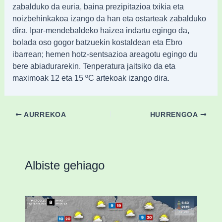
zabalduko da euria, baina prezipitazioa txikia eta
noizbehinkakoa izango da han eta ostarteak zabalduko
dira. Ipar-mendebaldeko haizea indartu egingo da,
bolada oso gogor batzuekin kostaldean eta Ebro
ibarrean; hemen hotz-sentsazioa areagotu egingo du
bere abiadurarekin. Tenperatura jaitsiko da eta
maximoak 12 eta 15 ºC artekoak izango dira.
AURREKOA
HURRENGOA
Albiste gehiago