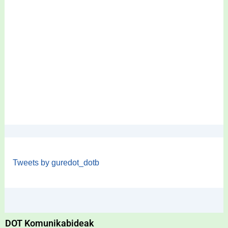
Tweets by guredot_dotb
DOT Komunikabideak