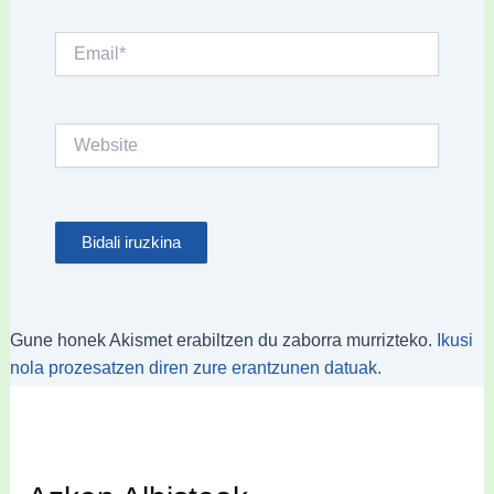
Email*
Website
Gune honek Akismet erabiltzen du zaborra murrizteko.
Ikusi
nola prozesatzen diren zure erantzunen datuak.