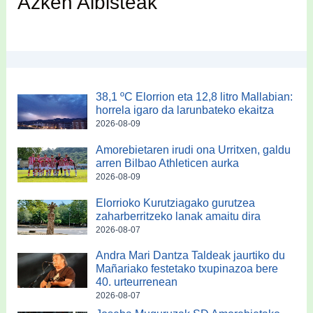
Azken Albisteak
38,1 ºC Elorrion eta 12,8 litro Mallabian:
horrela igaro da larunbateko ekaitza
2026-08-09
Amorebietaren irudi ona Urritxen, galdu
arren Bilbao Athleticen aurka
2026-08-09
Elorrioko Kurutziagako gurutzea
zaharberritzeko lanak amaitu dira
2026-08-07
Andra Mari Dantza Taldeak jaurtiko du
Mañariako festetako txupinazoa bere
40. urteurrenean
2026-08-07