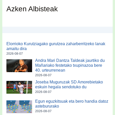
Azken Albisteak
Elorrioko Kurutziagako gurutzea zaharberritzeko lanak
amaitu dira
2026-08-07
Andra Mari Dantza Taldeak jaurtiko du
Mañariako festetako txupinazoa bere
40. urteurrenean
2026-08-07
Joseba Muguruzak SD Amorebietako
eskuin hegala sendotuko du
2026-08-07
Egun eguzkitsuak eta bero handia datoz
astebururako
2026-08-07