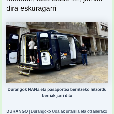
dira eskuragarri
Durangok NANa eta pasaportea berritzeko hitzordu
berriak jarri ditu
DURANGO |
Durangoko Udalak urtarrila eta otsailerako