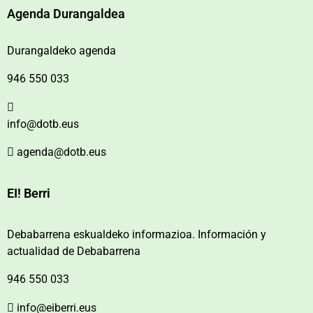
Agenda Durangaldea
Durangaldeko agenda
946 550 033
info@dotb.eus
agenda@dotb.eus
EI! Berri
Debabarrena eskualdeko informazioa. Información y
actualidad de Debabarrena
946 550 033
info@eiberri.eus