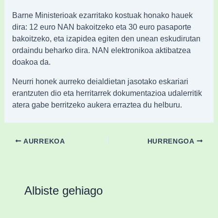
Barne Ministerioak ezarritako kostuak honako hauek
dira: 12 euro NAN bakoitzeko eta 30 euro pasaporte
bakoitzeko, eta izapidea egiten den unean eskudirutan
ordaindu beharko dira. NAN elektronikoa aktibatzea
doakoa da.
Neurri honek aurreko deialdietan jasotako eskariari
erantzuten dio eta herritarrek dokumentazioa udalerritik
atera gabe berritzeko aukera erraztea du helburu.
AURREKOA
HURRENGOA
Albiste gehiago