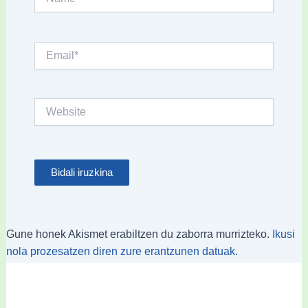
Email*
Website
Gune honek Akismet erabiltzen du zaborra murrizteko.
Ikusi
nola prozesatzen diren zure erantzunen datuak.