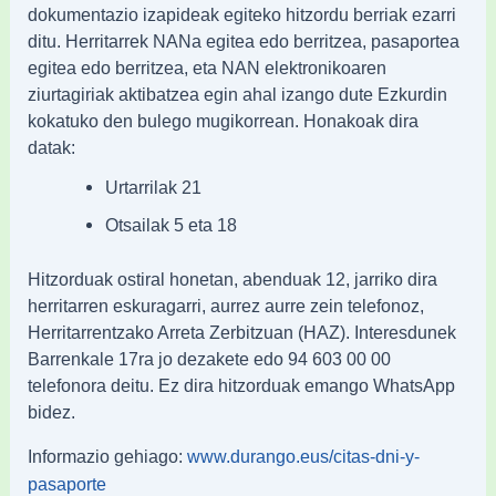
dokumentazio izapideak egiteko hitzordu berriak ezarri
ditu. Herritarrek NANa egitea edo berritzea, pasaportea
egitea edo berritzea, eta NAN elektronikoaren
ziurtagiriak aktibatzea egin ahal izango dute Ezkurdin
kokatuko den bulego mugikorrean. Honakoak dira
datak:
Urtarrilak 21
Otsailak 5 eta 18
Hitzorduak ostiral honetan, abenduak 12, jarriko dira
herritarren eskuragarri, aurrez aurre zein telefonoz,
Herritarrentzako Arreta Zerbitzuan (HAZ). Interesdunek
Barrenkale 17ra jo dezakete edo 94 603 00 00
telefonora deitu. Ez dira hitzorduak emango WhatsApp
bidez.
Informazio gehiago:
www.durango.eus/citas-dni-y-
pasaporte