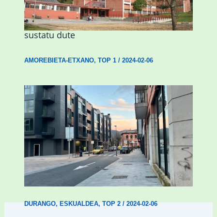
Amorebietak eta Eusko Jaurlaritzak
Urritxen institutu berri bat eraikitzea
sustatu dute
AMOREBIETA-ETXANO
,
TOP 1
/
2024-02-06
Udal etxebizitza tasatuei buruzko lehen
ordenantza izango du Durangok
DURANGO
,
ESKUALDEA
,
TOP 2
/
2024-02-06