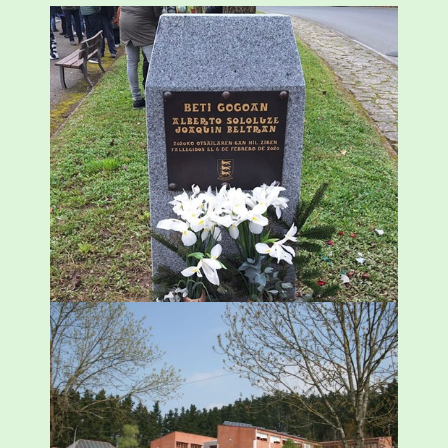
«Azkenengo 40 urteetan Zaldibar jo zuen
ingurumen-hondamendirik larriena»
ESKUALDEA
,
ZALDIBAR
/
2024-02-06