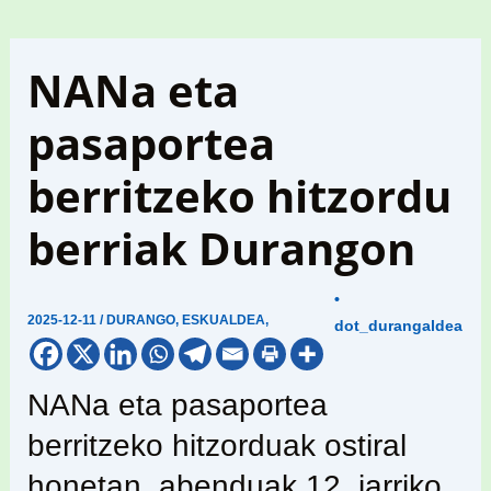
NANa eta
pasaportea
berritzeko hitzordu
berriak Durangon
•
2025-12-11
/
DURANGO
,
ESKUALDEA
,
dot_durangaldea
NANa eta pasaportea
berritzeko hitzorduak ostiral
honetan, abenduak 12, jarriko