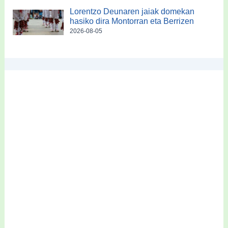
Lorentzo Deunaren jaiak domekan
hasiko dira Montorran eta Berrizen
2026-08-05