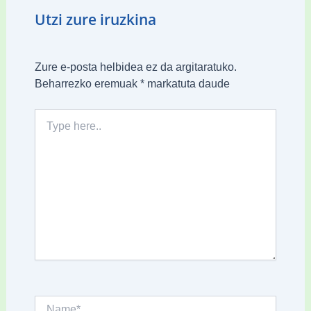
Utzi zure iruzkina
Zure e-posta helbidea ez da argitaratuko.
Beharrezko eremuak
*
markatuta daude
Type
here..
Name*