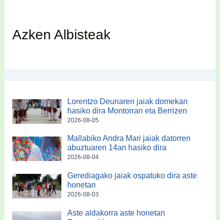
Azken Albisteak
Lorentzo Deunaren jaiak domekan
hasiko dira Montorran eta Berrizen
2026-08-05
Mallabiko Andra Mari jaiak datorren
abuztuaren 14an hasiko dira
2026-08-04
Gerediagako jaiak ospatuko dira aste
honetan
2026-08-03
Aste aldakorra aste honetan