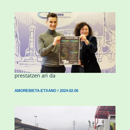
Amorebieta musikaz, kolorez eta
alaitasunez beteriko inauterietarako
prestatzen ari da
AMOREBIETA-ETXANO
/
2024-02-06