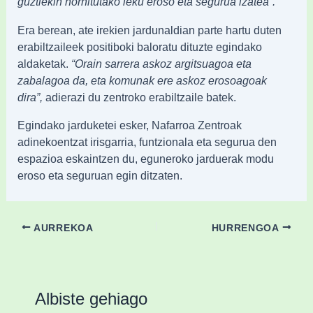
guztiekin hornitutako leku eroso eta segurua izatea”.
Era berean, ate irekien jardunaldian parte hartu duten
erabiltzaileek positiboki baloratu dituzte egindako
aldaketak.
“Orain sarrera askoz argitsuagoa eta
zabalagoa da, eta komunak ere askoz erosoagoak
dira”,
adierazi du zentroko erabiltzaile batek.
Egindako jarduketei esker, Nafarroa Zentroak
adinekoentzat irisgarria, funtzionala eta segurua den
espazioa eskaintzen du, eguneroko jarduerak modu
eroso eta seguruan egin ditzaten.
AURREKOA
HURRENGOA
Albiste gehiago