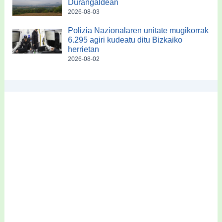
Durangaldean
2026-08-03
Polizia Nazionalaren unitate mugikorrak
6.295 agiri kudeatu ditu Bizkaiko
herrietan
2026-08-02