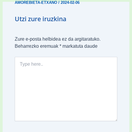
AMOREBIETA-ETXANO
/
2024-02-06
Utzi zure iruzkina
Zure e-posta helbidea ez da argitaratuko.
Beharrezko eremuak
*
markatuta daude
Type
here..