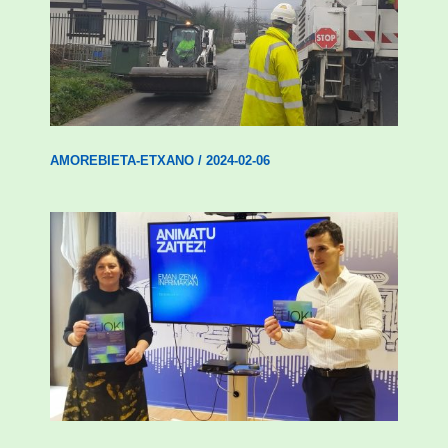
Amorebieta-Etxanok auzoak hobetzeko
plan integrala ezarri du
AMOREBIETA-ETXANO
/
2024-02-06
Amorebietak gazteen inklusio aktiboa
bultzatu du “ZUOK” ekimenarekin