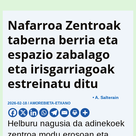
Nafarroa Zentroak
taberna berria eta
espazio zabalago
eta irisgarriagoak
estreinatu ditu
• A. Salterain
2026-02-18
/
AMOREBIETA-ETXANO
Helburu nagusia da adinekoek
zentroa modu erosoan eta