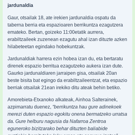
jardunaldia
Gaur, otsailak 18, ate irekien jardunaldia ospatu da
taberna berria eta espazioaren berrikuntza ezagutzera
emateko. Bertan, goizeko 11:00etatik aurrera,
erabiltzaileek zuzenean ezagutu ahal izan dituzte azken
hilabeteetan egindako hobekuntzak.
Jardunaldiak harrera ezin hobea izan du, eta bertaratu
direnek espazio berritua ezagutzeko aukera izan dute.
Gaurko jardunaldiaren jarraipen gisa, otsailak 20an
beste bisita bat egingo da erabiltzaileentzat, eta espazio
berriak otsailak 21ean irekiko ditu ateak behin betiko.
Amorebieta-Etxanoko alkateak, Ainhoa Salterainek,
azpimarratu duenez,
“berrikuntza hau gure adinekoek
merezi duten espazio egokitu onena bermatzeko urratsa
da. Gure helburu nagusia da Nafarroa Zentroa
eguneroko bizitzarako behar dituzten baliabide