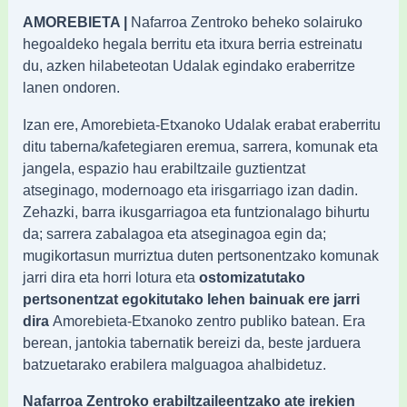
AMOREBIETA |
Nafarroa Zentroko beheko solairuko
hegoaldeko hegala berritu eta itxura berria estreinatu
du, azken hilabeteotan Udalak egindako eraberritze
lanen ondoren.
Izan ere, Amorebieta-Etxanoko Udalak erabat eraberritu
ditu taberna/kafetegiaren eremua, sarrera, komunak eta
jangela, espazio hau erabiltzaile guztientzat
atseginago, modernoago eta irisgarriago izan dadin.
Zehazki, barra ikusgarriagoa eta funtzionalago bihurtu
da; sarrera zabalagoa eta atseginagoa egin da;
mugikortasun murriztua duten pertsonentzako komunak
jarri dira eta horri lotura eta
ostomizatutako
pertsonentzat egokitutako lehen bainuak ere jarri
dira
Amorebieta-Etxanoko zentro publiko batean. Era
berean, jantokia tabernatik bereizi da, beste jarduera
batzuetarako erabilera malguagoa ahalbidetuz.
Nafarroa Zentroko erabiltzaileentzako ate irekien