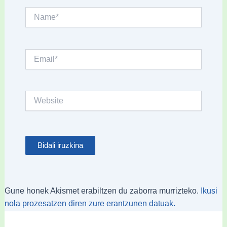
Name*
Email*
Website
Gune honek Akismet erabiltzen du zaborra murrizteko.
Ikusi
nola prozesatzen diren zure erantzunen datuak.