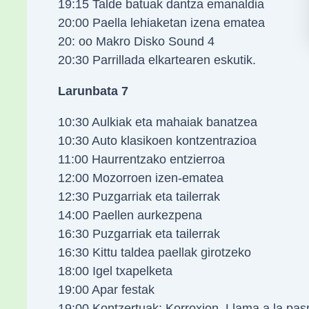
19:15 Talde batuak dantza emanaldia
20:00 Paella lehiaketan izena ematea
20: oo Makro Disko Sound 4
20:30 Parrillada elkartearen eskutik.
Larunbata 7
10:30 Aulkiak eta mahaiak banatzea
10:30 Auto klasikoen kontzentrazioa
11:00 Haurrentzako entzierroa
12:00 Mozorroen izen-ematea
12:30 Puzgarriak eta tailerrak
14:00 Paellen aurkezpena
16:30 Puzgarriak eta tailerrak
16:30 Kittu taldea paellak girotzeko
18:00 Igel txapelketa
19:00 Apar festak
19:00 Kontzertuak: Korroxion, Llama a la pas