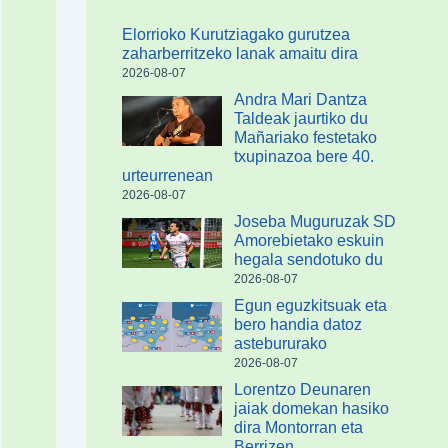
Elorrioko Kurutziagako gurutzea
zaharberritzeko lanak amaitu dira
2026-08-07
Andra Mari Dantza
Taldeak jaurtiko du
Mañariako festetako
txupinazoa bere 40.
urteurrenean
2026-08-07
Joseba Muguruzak SD
Amorebietako eskuin
hegala sendotuko du
2026-08-07
Egun eguzkitsuak eta
bero handia datoz
astebururako
2026-08-07
Lorentzo Deunaren
jaiak domekan hasiko
dira Montorran eta
Berrizen