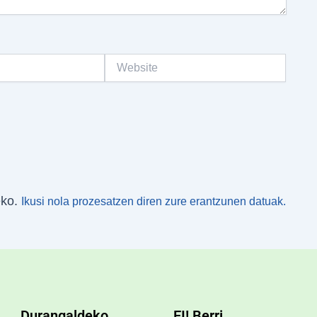
Website
eko.
Ikusi nola prozesatzen diren zure erantzunen datuak.
Durangaldeko
EI! Berri