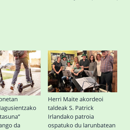
onetan
Herri Maite akordeoi
Nagusientzako
taldeak S. Patrick
tasuna”
Irlandako patroia
zango da
ospatuko du larunbatean