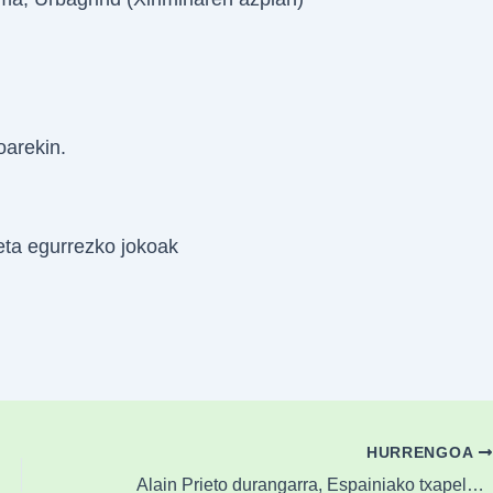
oarekin.
eta egurrezko jokoak
HURRENGOA
Alain Prieto durangarra, Espainiako txapeldunordea xakean