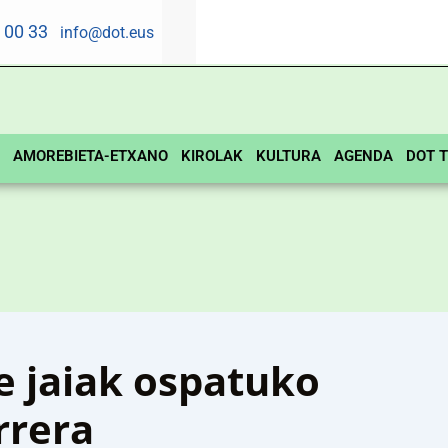
5 00 33
info@dot.eus
AMOREBIETA-ETXANO
KIROLAK
KULTURA
AGENDA
DOT T
 jaiak ospatuko
rrera