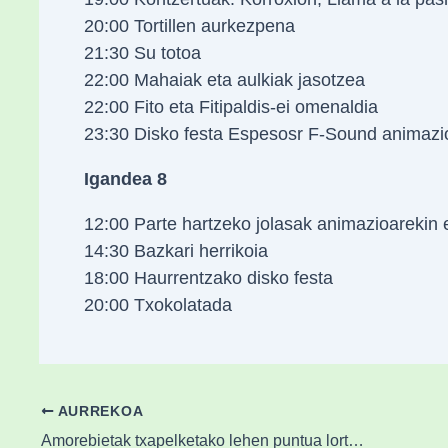
20:00 Tortillen aurkezpena
21:30 Su totoa
22:00 Mahaiak eta aulkiak jasotzea
22:00 Fito eta Fitipaldis-ei omenaldia
23:30 Disko festa Espesosr F-Sound animazi
Igandea 8
12:00 Parte hartzeko jolasak animazioarekin 
14:30 Bazkari herrikoia
18:00 Haurrentzako disko festa
20:00 Txokolatada
AURREKOA
Amorebietak txapelketako lehen puntua lortu du Lugon