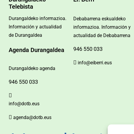
Telebista
Durangaldeko informazioa.
Debabarrena eskualdeko
Información y actualidad
informazioa. Información y
de Durangaldea
actualidad de Debabarrena
946 550 033
Agenda Durangaldea
info@eiberri.eus
Durangaldeko agenda
946 550 033
info@dotb.eus
agenda@dotb.eus