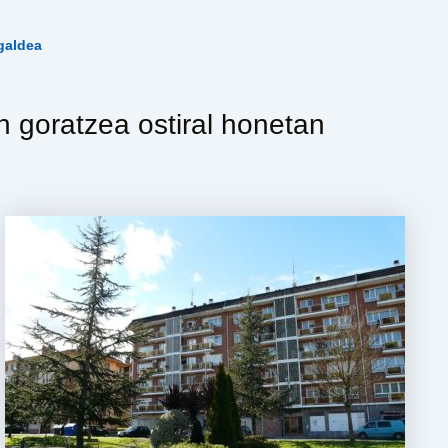
galdea
n goratzea ostiral honetan