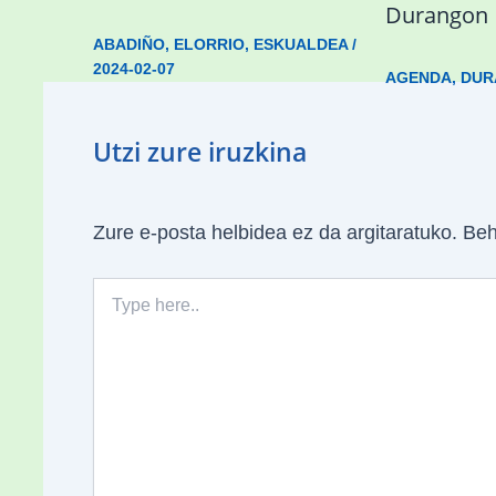
Durangon
ABADIÑO
,
ELORRIO
,
ESKUALDEA
/
2024-02-07
AGENDA
,
DUR
Utzi zure iruzkina
Zure e-posta helbidea ez da argitaratuko.
Beh
Type
here..