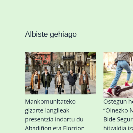
Albiste gehiago
Mankomunitateko
Ostegun h
gizarte-langileak
“Oinezko 
presentzia indartu du
Bide Segur
Abadiñon eta Elorrion
hitzaldia i