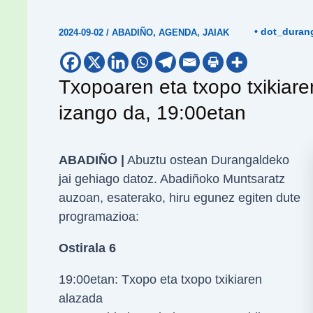
• dot_duran
2024-09-02
/
ABADIÑO
,
AGENDA
,
JAIAK
Txopoaren eta txopo txikiare
izango da, 19:00etan
ABADIÑO |
Abuztu ostean Durangaldeko
jai gehiago datoz. Abadiñoko Muntsaratz
auzoan, esaterako, hiru egunez egiten dute
programazioa:
Ostirala 6
19:00etan: Txopo eta txopo txikiaren
alazada