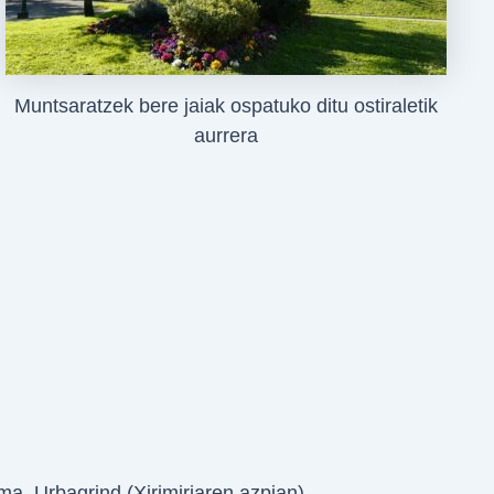
Muntsaratzek bere jaiak ospatuko ditu ostiraletik
aurrera
ma, Urbagrind (Xirimiriaren azpian)