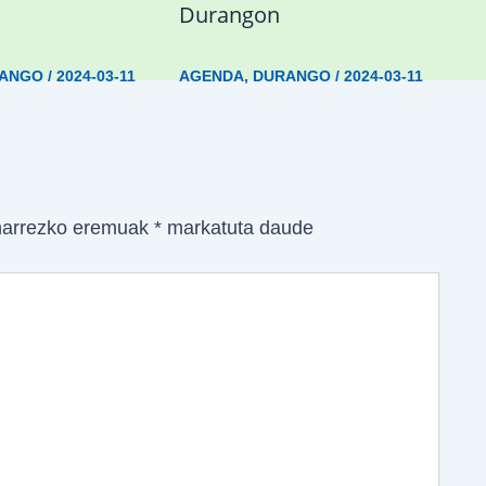
Durangon
ANGO
/
2024-03-11
AGENDA
,
DURANGO
/
2024-03-11
arrezko eremuak
*
markatuta daude