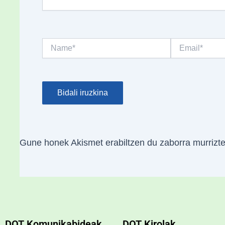
Name*
Email*
Gune honek Akismet erabiltzen du zaborra murrizt
DOT Komunikabideak
DOT Kirolak