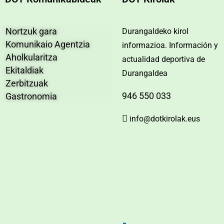
Nortzuk gara
Durangaldeko kirol
Komunikaio Agentzia
informazioa. Información y
Aholkularitza
actualidad deportiva de
Ekitaldiak
Durangaldea
Zerbitzuak
946 550 033
Gastronomia
info@dotkirolak.eus