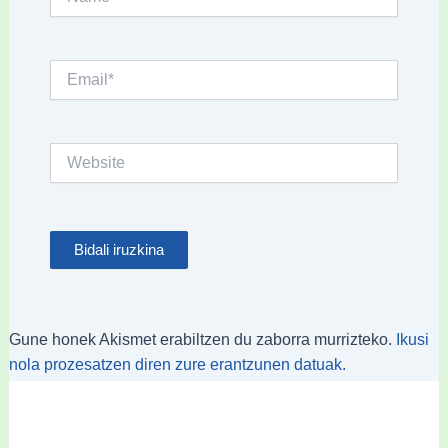
Email*
Website
Gune honek Akismet erabiltzen du zaborra murrizteko.
Ikusi
nola prozesatzen diren zure erantzunen datuak.