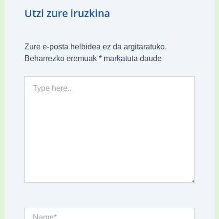
Utzi zure iruzkina
Zure e-posta helbidea ez da argitaratuko.
Beharrezko eremuak
*
markatuta daude
Type
here..
Name*