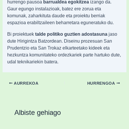
hurrengo pausoa
barrualdea egokitzea
izango da
.
Gaur egungo instalazioak, batez ere zorua eta
komunak, zaharkituta daude eta proiektu berriak
espazioa erabiltzaileen beharretara eguneratuko du
.
Bi proiektuek
talde politiko guztien adostasuna
jaso
dute Hirigintza Batzordean
.
Diseinu prozesuan San
Prudentzio eta San Trokaz elkarteetako kideek eta
hezkuntza komunitateko ordezkariek parte hartuko dute,
udal teknikariekin batera
.
AURREKOA
HURRENGOA
Albiste gehiago