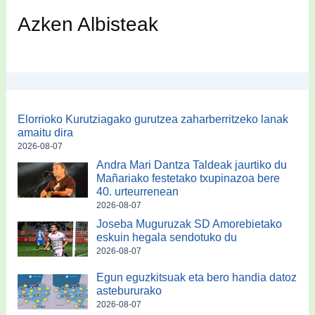
Azken Albisteak
Elorrioko Kurutziagako gurutzea zaharberritzeko lanak
amaitu dira
2026-08-07
Andra Mari Dantza Taldeak jaurtiko du
Mañariako festetako txupinazoa bere
40. urteurrenean
2026-08-07
Joseba Muguruzak SD Amorebietako
eskuin hegala sendotuko du
2026-08-07
Egun eguzkitsuak eta bero handia datoz
astebururako
2026-08-07