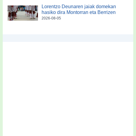
Lorentzo Deunaren jaiak domekan
hasiko dira Montorran eta Berrizen
2026-08-05