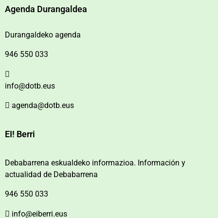
Agenda Durangaldea
Durangaldeko agenda
946 550 033
info@dotb.eus
agenda@dotb.eus
EI! Berri
Debabarrena eskualdeko informazioa. Información y
actualidad de Debabarrena
946 550 033
info@eiberri.eus