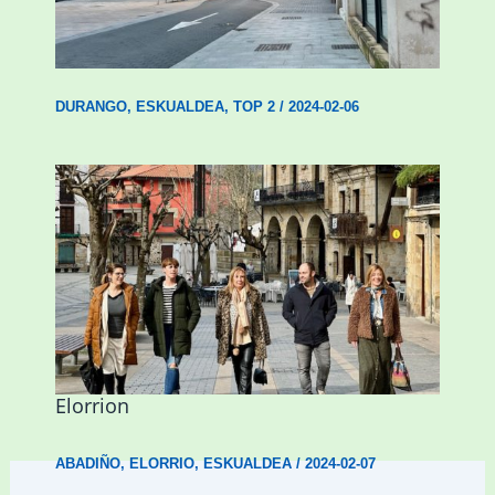
Udal etxebizitza tasatuei buruzko lehen
ordenantza izango du Durangok
DURANGO
,
ESKUALDEA
,
TOP 2
/
2024-02-06
Mankomunitateko gizarte-langileak
presentzia indartu du Abadiñon eta
Elorrion
ABADIÑO
,
ELORRIO
,
ESKUALDEA
/
2024-02-07