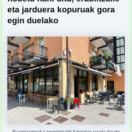
eta jarduera kopuruak gora
egin duelako
Bi egitasmoak Legegintzaldi Agendan jasota daude