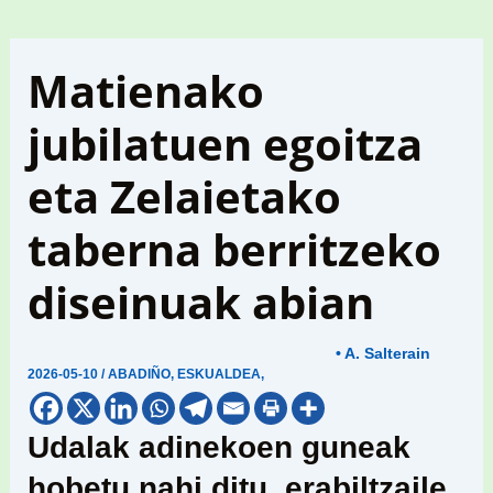
Matienako
jubilatuen egoitza
eta Zelaietako
taberna berritzeko
diseinuak abian
• A. Salterain
2026-05-10
/
ABADIÑO
,
ESKUALDEA
,
Udalak adinekoen guneak
hobetu nahi ditu, erabiltzaile