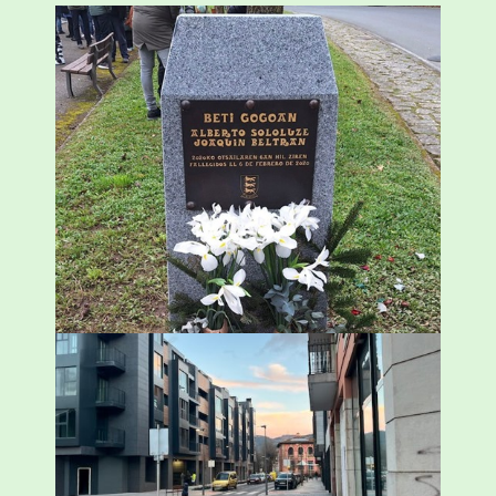
«Azkenengo 40 urteetan Zaldibar jo zuen
ingurumen-hondamendirik larriena»
ESKUALDEA
,
ZALDIBAR
/
2024-02-06