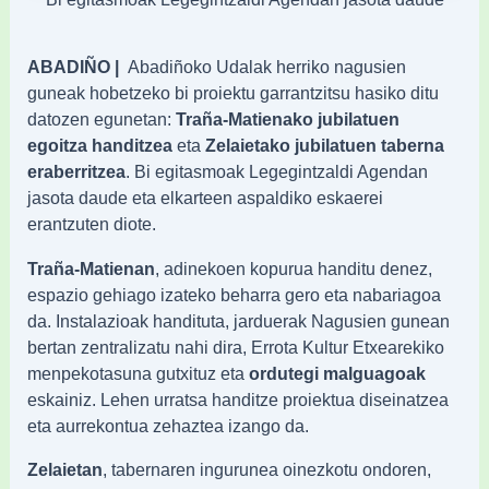
ABADIÑO |
Abadiñoko Udalak herriko nagusien
guneak hobetzeko bi proiektu garrantzitsu hasiko ditu
datozen egunetan:
Traña-Matienako jubilatuen
egoitza handitzea
eta
Zelaietako jubilatuen taberna
eraberritzea
.
Bi egitasmoak Legegintzaldi Agendan
jasota daude eta elkarteen aspaldiko eskaerei
erantzuten diote
.
Traña-Matienan
, adinekoen kopurua handitu denez,
espazio gehiago izateko beharra gero eta nabariagoa
da
.
Instalazioak handituta, jarduerak Nagusien gunean
bertan zentralizatu nahi dira, Errota Kultur Etxearekiko
menpekotasuna gutxituz eta
ordutegi malguagoak
eskainiz
.
Lehen urratsa handitze proiektua diseinatzea
eta aurrekontua zehaztea izango da
.
Zelaietan
, tabernaren ingurunea oinezkotu ondoren,