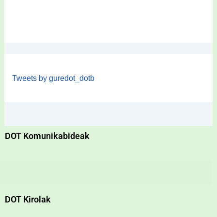
Tweets by guredot_dotb
DOT Komunikabideak
DOT Kirolak