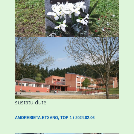
ingurumen-hondamendirik larriena»
ESKUALDEA
,
ZALDIBAR
/
2024-02-06
Amorebietak eta Eusko Jaurlaritzak
Urritxen institutu berri bat eraikitzea
sustatu dute
AMOREBIETA-ETXANO
,
TOP 1
/
2024-02-06