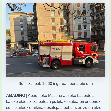
Suhiltzaileak 18:30 inguruan bertaratu dira
ABADIÑO |
Abadiñoko Matiena auzoko Laubideta
kaleko etxebizitza batean piztutako sutearen ondorioz,
suhiltzaileek eraikina desalojatu behar izan zuten atzo,