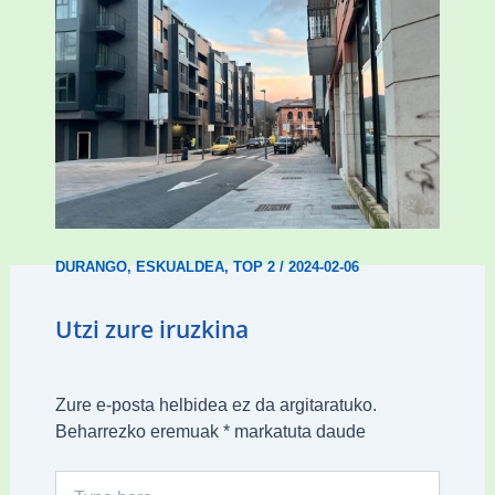
Udal etxebizitza tasatuei buruzko lehen
ordenantza izango du Durangok
DURANGO
,
ESKUALDEA
,
TOP 2
/
2024-02-06
Utzi zure iruzkina
Zure e-posta helbidea ez da argitaratuko.
Beharrezko eremuak
*
markatuta daude
Type