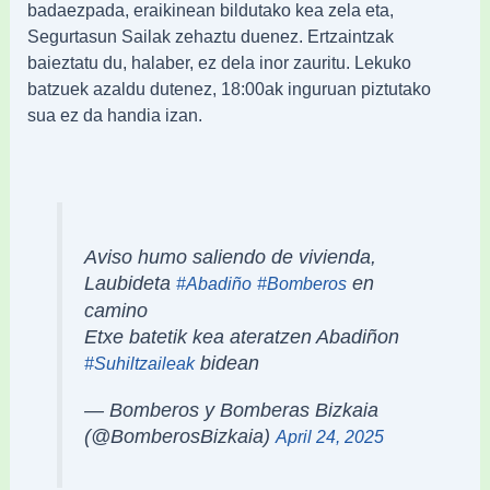
badaezpada, eraikinean bildutako kea zela eta,
Segurtasun Sailak zehaztu duenez. Ertzaintzak
baieztatu du, halaber, ez dela inor zauritu. Lekuko
batzuek azaldu dutenez, 18:00ak inguruan piztutako
sua ez da handia izan.
Aviso humo saliendo de vivienda,
Laubideta
en
#Abadiño
#Bomberos
camino
Etxe batetik kea ateratzen Abadiñon
bidean
#Suhiltzaileak
— Bomberos y Bomberas Bizkaia
(@BomberosBizkaia)
April 24, 2025