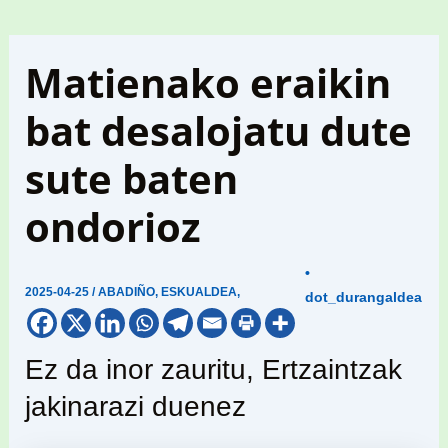
Matienako eraikin
bat desalojatu dute
sute baten
ondorioz
•
2025-04-25
/
ABADIÑO
,
ESKUALDEA
,
dot_durangaldea
Ez da inor zauritu, Ertzaintzak
jakinarazi duenez