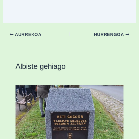
AURREKOA
HURRENGOA
Albiste gehiago
«Azkenengo 40 urteetan Zaldibar jo zuen