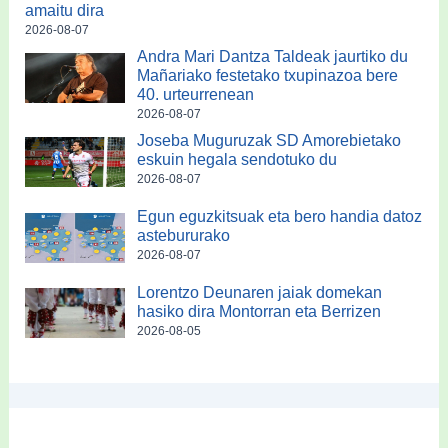
amaitu dira
2026-08-07
Andra Mari Dantza Taldeak jaurtiko du
Mañariako festetako txupinazoa bere
40. urteurrenean
2026-08-07
Joseba Muguruzak SD Amorebietako
eskuin hegala sendotuko du
2026-08-07
Egun eguzkitsuak eta bero handia datoz
astebururako
2026-08-07
Lorentzo Deunaren jaiak domekan
hasiko dira Montorran eta Berrizen
2026-08-05