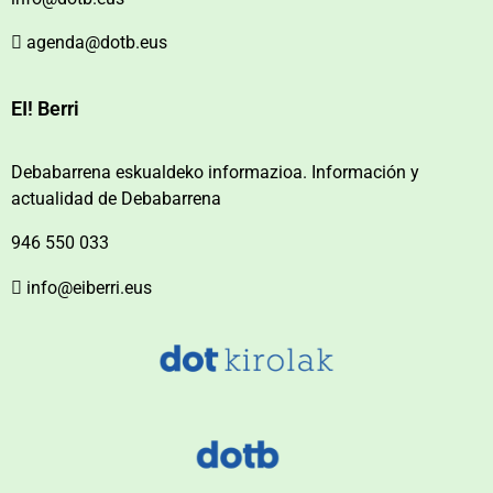
agenda@dotb.eus
EI! Berri
Debabarrena eskualdeko informazioa. Información y
actualidad de Debabarrena
946 550 033
info@eiberri.eus