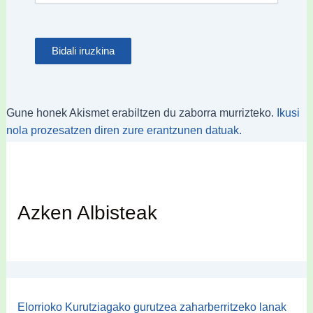
Gune honek Akismet erabiltzen du zaborra murrizteko.
Ikusi
nola prozesatzen diren zure erantzunen datuak.
Azken Albisteak
Elorrioko Kurutziagako gurutzea zaharberritzeko lanak