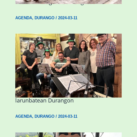
hitzaldia izango da Durangon
AGENDA
,
DURANGO
/
2024-03-11
Herri Maite akordeoi taldeak S. Patrick
Irlandako patroia ospatuko du
larunbatean Durangon
AGENDA
,
DURANGO
/
2024-03-11