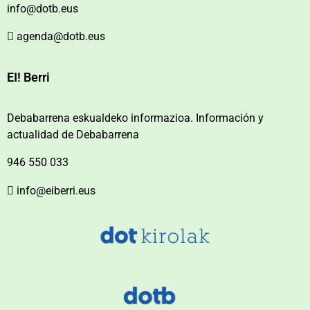
info@dotb.eus
agenda@dotb.eus
EI! Berri
Debabarrena eskualdeko informazioa. Información y
actualidad de Debabarrena
946 550 033
info@eiberri.eus