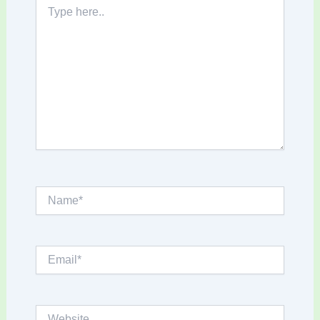
Type
here..
Name*
Email*
Website