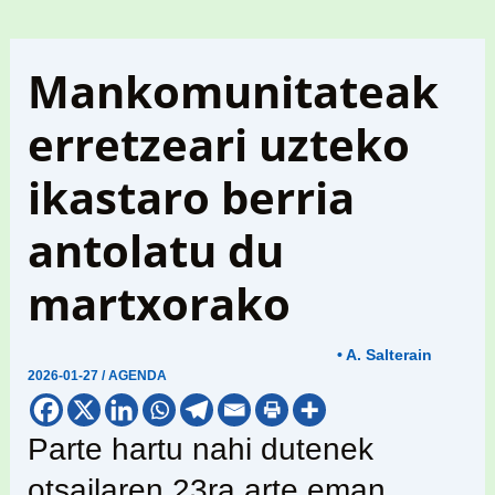
Mankomunitateak
erretzeari uzteko
ikastaro berria
antolatu du
martxorako
• A. Salterain
2026-01-27
/
AGENDA
Parte hartu nahi dutenek
otsailaren 23ra arte eman