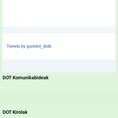
Tweets by guredot_dotb
DOT Komunikabideak
DOT Kirolak