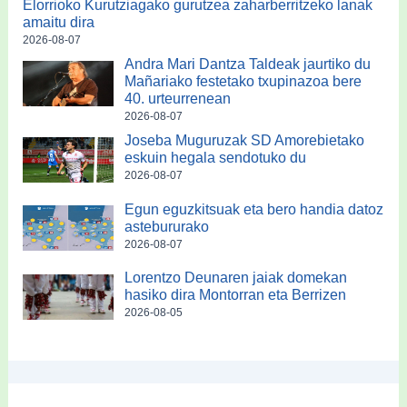
Elorrioko Kurutziagako gurutzea zaharberritzeko lanak
amaitu dira
2026-08-07
Andra Mari Dantza Taldeak jaurtiko du
Mañariako festetako txupinazoa bere
40. urteurrenean
2026-08-07
Joseba Muguruzak SD Amorebietako
eskuin hegala sendotuko du
2026-08-07
Egun eguzkitsuak eta bero handia datoz
astebururako
2026-08-07
Lorentzo Deunaren jaiak domekan
hasiko dira Montorran eta Berrizen
2026-08-05