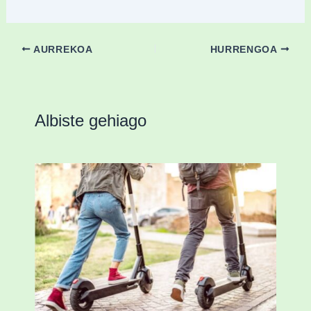
AURREKOA
HURRENGOA
Albiste gehiago
Ostegun honetan “Oinezko
Nagusientzako Bide Segurtasuna”