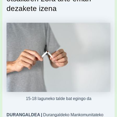
dezakete izena
​​15-18 laguneko talde bat egingo da
DURANGALDEA |
Durangaldeko Mankomunitateko