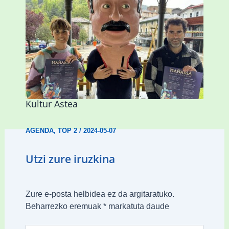
Porrotx eta Mari Motots pailazoen
ikuskizunarekin hasiko da Mañariako
Kultur Astea
AGENDA
,
TOP 2
/
2024-05-07
Utzi zure iruzkina
Zure e-posta helbidea ez da argitaratuko.
Beharrezko eremuak
*
markatuta daude