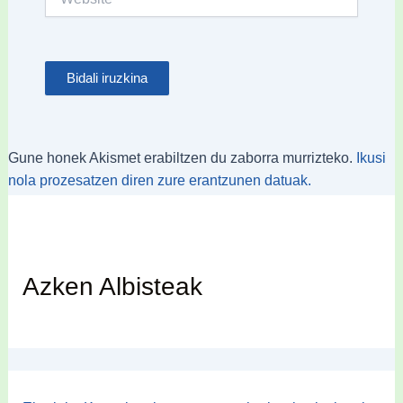
Gune honek Akismet erabiltzen du zaborra murrizteko.
Ikusi
nola prozesatzen diren zure erantzunen datuak.
Azken Albisteak