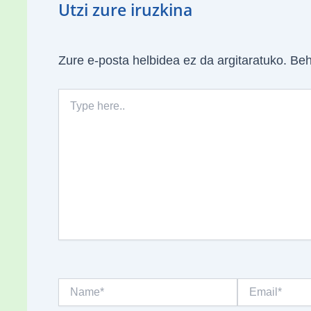
Utzi zure iruzkina
Zure e-posta helbidea ez da argitaratuko.
Beh
Type
here..
Name*
Email*