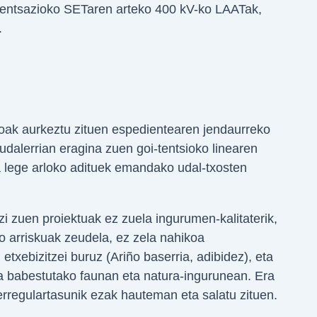
pentsazioko SETaren arteko 400 kV-ko LAATak,
.
oak aurkeztu zituen espedientearen jendaurreko
udalerrian eragina zuen goi-tentsioko linearen
a lege arloko adituek emandako udal-txosten
zi zuen proiektuak ez zuela ingurumen-kalitaterik,
ko arriskuak zeudela, ez zela nahikoa
 etxebizitzei buruz (Ariño baserria, adibidez), eta
ela babestutako faunan eta natura-ingurunean. Era
-erregulartasunik ezak hauteman eta salatu zituen.