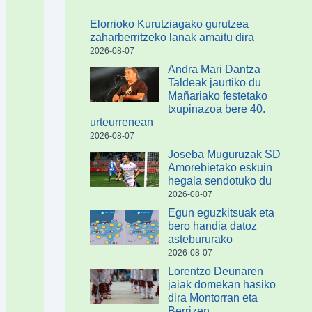
Elorrioko Kurutziagako gurutzea
zaharberritzeko lanak amaitu dira
2026-08-07
Andra Mari Dantza
Taldeak jaurtiko du
Mañariako festetako
txupinazoa bere 40.
urteurrenean
2026-08-07
Joseba Muguruzak SD
Amorebietako eskuin
hegala sendotuko du
2026-08-07
Egun eguzkitsuak eta
bero handia datoz
astebururako
2026-08-07
Lorentzo Deunaren
jaiak domekan hasiko
dira Montorran eta
Berrizen