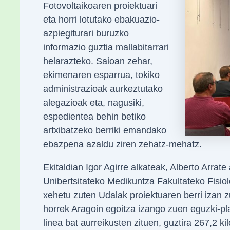
Fotovoltaikoaren proiektuari
eta horri lotutako ebakuazio-
azpiegiturari buruzko
informazio guztia mallabitarrari
helarazteko. Saioan zehar,
ekimenaren esparrua, tokiko
administrazioak aurkeztutako
alegazioak eta, nagusiki,
espedientea behin betiko
artxibatzeko berriki emandako
ebazpena azaldu ziren zehatz-mehatz.
Ekitaldian Igor Agirre alkateak, Alberto Arra
Unibertsitateko Medikuntza Fakultateko Fisio
xehetu zuten Udalak proiektuaren berri izan 
horrek Aragoin egoitza izango zuen eguzki-pl
linea bat aurreikusten zituen, guztira 267,2 ki