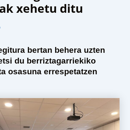
ak xehetu ditu
n
egitura bertan behera uzten
tsi du berriztagarriekiko
a osasuna errespetatzen