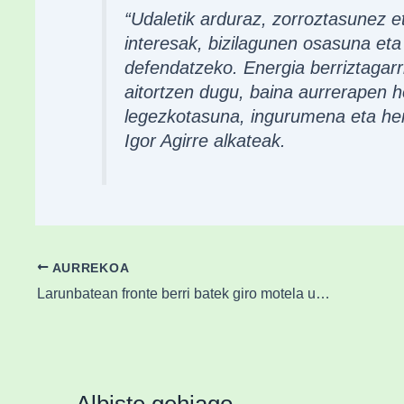
“Udaletik arduraz, zorroztasunez e
interesak, bizilagunen osasuna et
defendatzeko. Energia berriztagarr
aitortzen dugu, baina aurrerapen h
legezkotasuna, ingurumena eta herr
Igor Agirre alkateak.
AURREKOA
Larunbatean fronte berri batek giro motela utziko du