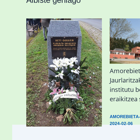
Albiste gehiago
«Azkenengo 40 urteetan
Amorebiet
Zaldibar jo zuen
Jaurlaritza
ingurumen-
institutu b
hondamendirik larriena»
eraikitzea
ESKUALDEA
,
ZALDIBAR
/
2024-02-
AMOREBIETA
06
2024-02-06