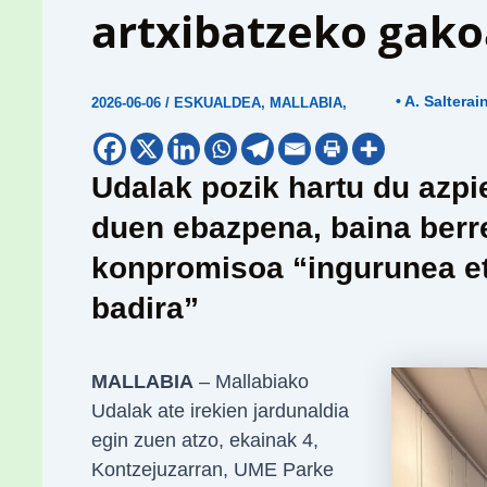
artxibatzeko gako
• A. Salterai
2026-06-06
/
ESKUALDEA
,
MALLABIA
,
Udalak pozik hartu du azpi
duen ebazpena, baina berre
konpromisoa “ingurunea et
badira”
MALLABIA
– Mallabiako
Udalak ate irekien jardunaldia
egin zuen atzo, ekainak 4,
Kontzejuzarran, UME Parke