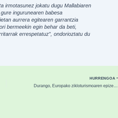
ta irmotasunez jokatu dugu Mallabiaren
a gure ingurunearen babesa
ietan aurrera egitearen garrantzia
ori bermeekin egin behar da beti,
itarrak errespetatuz”, ondorioztatu du
HURRENGOA
Durango, Europako zikloturismoaren epizentroa igande honetan