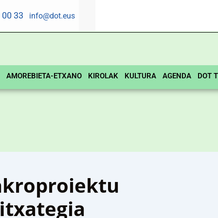
5 00 33
info@dot.eus
AMOREBIETA-ETXANO
KIROLAK
KULTURA
AGENDA
DOT T
kroproiektu
itxategia