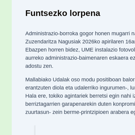
Funtsezko lorpena
Administrazio-borroka gogor honen mugarri na
Zuzendaritza Nagusiak 2026ko apirilaren 16
Ebazpen horren bidez, UME instalazio fotovol
aurreko administrazio-baimenaren eskaera ez
adostu zen.
Mallabiako Udalak oso modu positiboan balora
erantzuten diola eta udalerriko ingurumen-, lur
Hala ere, tokiko agintariek berretsi egin nahi 
berriztagarrien garapenarekin duten konpromi
zuurtasun- zein berme-printzipioen arabera e