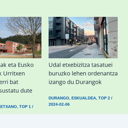
ak eta Eusko
Udal etxebizitza tasatuei
k Urritxen
buruzko lehen ordenantza
erri bat
izango du Durangok
 sustatu dute
DURANGO
,
ESKUALDEA
,
TOP 2
/
2024-02-06
-ETXANO
,
TOP 1
/