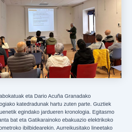
te abokatuak eta Dario Acuña Granadako
logiako katedradunak hartu zuten parte. Guztiek
zuenetik egindako jardueren kronologia. Egitasmo
anta bat eta Gatikarainoko ebakuazio elektrikoko
lometroko ibilbidearekin. Aurreikusitako lineetako