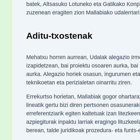
batek, Altsasuko Lotuneko eta Gatikako Kon
zuzenean eragiten zion Mallabiako udalerriari
Aditu-txostenak
Mehatxu horren aurrean, Udalak alegazio irm
izapidetzean, bai proiektu osoaren aurka, bai 
aurka. Alegazio horiek osasun, ingurumen et
teknikoetan eta perizialetan oinarritu ziren.
Errekurtso horietan, Mallabiak gogor ohartara
lineatik gertu bizi diren pertsonen osasunera
erreferentziarik egiten kaltetuak izan litezkeen
azpiegiturak inpaktu larriak eragingo lituzke
berean, talde juridikoak prozedura- eta funts