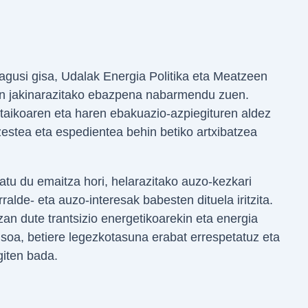
gusi gisa, Udalak Energia Politika eta Meatzeen
an jakinarazitako ebazpena nabarmendu zuen.
taikoaren eta haren ebakuazio-azpiegituren aldez
estea eta espedientea behin betiko artxibatzea
tu du emaitza hori, helarazitako auzo-kezkari
ralde- eta auzo-interesak babesten dituela iritzita.
izan dute trantsizio energetikoarekin eta energia
soa, betiere legezkotasuna erabat errespetatuz eta
giten bada.