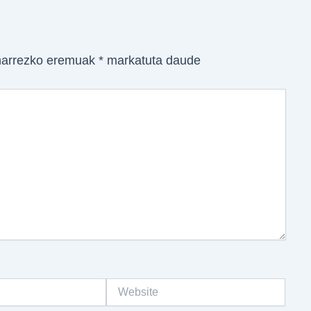
arrezko eremuak
*
markatuta daude
Website