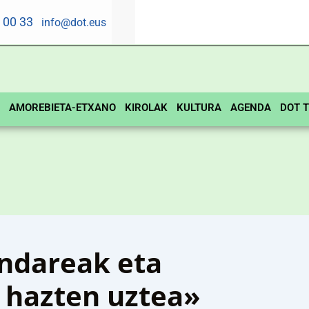
5 00 33
info@dot.eus
AMOREBIETA-ETXANO
KIROLAK
KULTURA
AGENDA
DOT T
andareak eta
 hazten uztea»