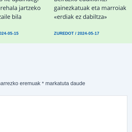
rehala jartzeko
gainezkatuak eta marroiak
aile bila
«erdiak ez dabiltza»
024-05-15
ZUREDOT
/
2024-05-17
arrezko eremuak
*
markatuta daude