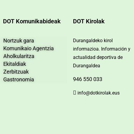
DOT Komunikabideak
DOT Kirolak
Nortzuk gara
Durangaldeko kirol
Komunikaio Agentzia
informazioa. Información y
Aholkularitza
actualidad deportiva de
Ekitaldiak
Durangaldea
Zerbitzuak
946 550 033
Gastronomia
info@dotkirolak.eus