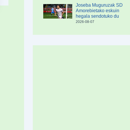
Joseba Muguruzak SD
Amorebietako eskuin
hegala sendotuko du
2026-08-07