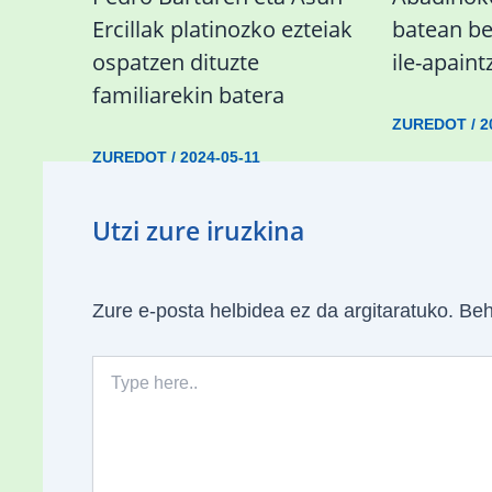
Ercillak platinozko ezteiak
batean be
ospatzen dituzte
ile-apaintz
familiarekin batera
ZUREDOT
/
2
ZUREDOT
/
2024-05-11
Utzi zure iruzkina
Zure e-posta helbidea ez da argitaratuko.
Beh
Type
here..