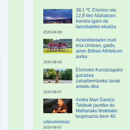
38,1 ºC Elorrion eta
12,8 litro Mallabian:
horrela igaro da
larunbateko ekaitza
2026-08-09
Amorebietaren irudi
ona Urritxen, galdu
arren Bilbao Athleticen
aurka
2026-08-09
Elorrioko Kurutziagako
gurutzea
zaharberritzeko lanak
amaitu dira
2026-08-07
Andra Mari Dantza
Taldeak jaurtiko du
Mañariako festetako
txupinazoa bere 40.
urteurrenean
2026-08-07