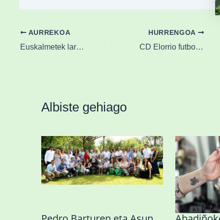
AURREKOA
HURRENGOA
Euskalmetek laranjara igo du gaurko, larunbata, euriteengatik ezarritako abisua
CD Elorrio futbol klubeko txupinazoarekin hasi dira Elorrioko jaiak
Albiste gehiago
Pedro Barturen eta Asun
Abadiñoko