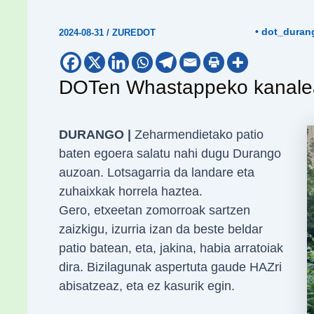
• dot_duran
2024-08-31
/
ZUREDOT
DOTen Whastappeko kanale
DURANGO |
Zeharmendietako patio
baten egoera salatu nahi dugu Durango
auzoan. Lotsagarria da landare eta
zuhaixkak horrela haztea.
Gero, etxeetan zomorroak sartzen
zaizkigu, izurria izan da beste beldar
patio batean, eta, jakina, habia arratoiak
dira. Bizilagunak aspertuta gaude HAZri
abisatzeaz, eta ez kasurik egin.