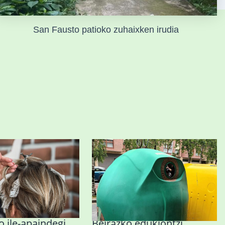
San Fausto patioko zuhaixken irudia
 ile-apaindegi
Beirazko edukiontzi