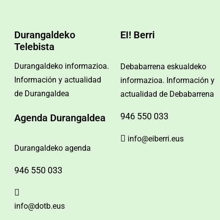
Durangaldeko
EI! Berri
Telebista
Durangaldeko informazioa.
Debabarrena eskualdeko
Información y actualidad
informazioa. Información y
de Durangaldea
actualidad de Debabarrena
946 550 033
Agenda Durangaldea
info@eiberri.eus
Durangaldeko agenda
946 550 033
info@dotb.eus