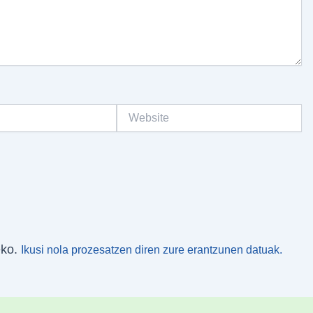
Website
eko.
Ikusi nola prozesatzen diren zure erantzunen datuak.