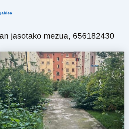
galdea
an jasotako mezua, 656182430