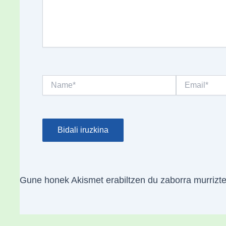
Name*
Email*
Gune honek Akismet erabiltzen du zaborra murrizt