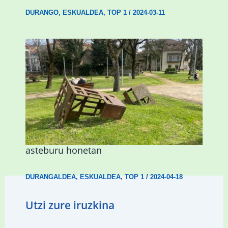
DURANGO
,
ESKUALDEA
,
TOP 1
/
2024-03-11
Gerediagak Durangoko aire zabaleko
eskulturak ezagutzera emango ditu
asteburu honetan
DURANGALDEA
,
ESKUALDEA
,
TOP 1
/
2024-04-18
Utzi zure iruzkina