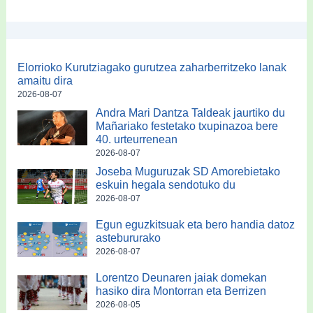
Elorrioko Kurutziagako gurutzea zaharberritzeko lanak
amaitu dira
2026-08-07
Andra Mari Dantza Taldeak jaurtiko du
Mañariako festetako txupinazoa bere
40. urteurrenean
2026-08-07
Joseba Muguruzak SD Amorebietako
eskuin hegala sendotuko du
2026-08-07
Egun eguzkitsuak eta bero handia datoz
astebururako
2026-08-07
Lorentzo Deunaren jaiak domekan
hasiko dira Montorran eta Berrizen
2026-08-05