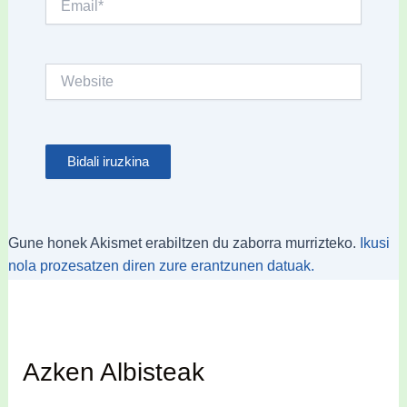
Website
Gune honek Akismet erabiltzen du zaborra murrizteko.
Ikusi
nola prozesatzen diren zure erantzunen datuak.
Azken Albisteak