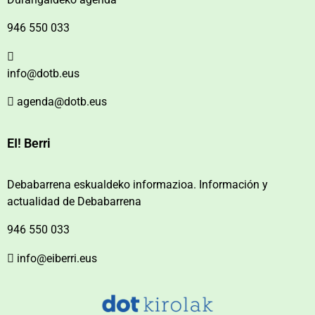
946 550 033
info@dotb.eus
agenda@dotb.eus
EI! Berri
Debabarrena eskualdeko informazioa. Información y
actualidad de Debabarrena
946 550 033
info@eiberri.eus