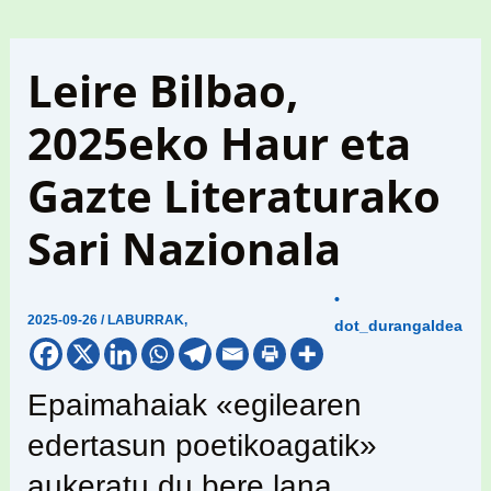
Leire Bilbao,
2025eko Haur eta
Gazte Literaturako
Sari Nazionala
•
2025-09-26
/
LABURRAK
,
dot_durangaldea
Epaimahaiak «egilearen
edertasun poetikoagatik»
aukeratu du bere lana