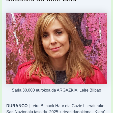
Saria 30.000 eurokoa da ARGAZKIA: Leire Bilbao
DURANGO |
Leire Bilbaok Haur eta Gazte Literaturako
Sari Nazionala jaso du, 2025. urteari dagokiona, ‘Klera’