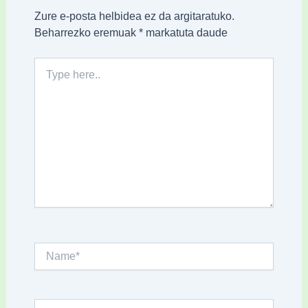
Zure e-posta helbidea ez da argitaratuko.
Beharrezko eremuak
*
markatuta daude
Type
here..
Name*
Email*