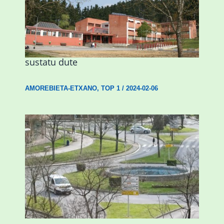
Amorebietak eta Eusko Jaurlaritzak
Urritxen institutu berri bat eraikitzea
sustatu dute
AMOREBIETA-ETXANO
,
TOP 1
/
2024-02-06
Durangok hilabete honetan amaituko
ditu Euskadi iturria berritzeko lanak