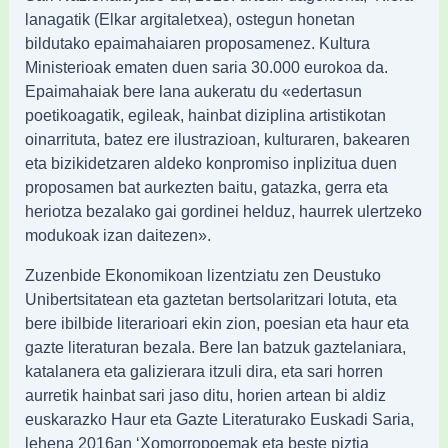
lanagatik (Elkar argitaletxea), ostegun honetan
bildutako epaimahaiaren proposamenez. Kultura
Ministerioak ematen duen saria 30.000 eurokoa da.
Epaimahaiak bere lana aukeratu du «edertasun
poetikoagatik, egileak, hainbat diziplina artistikotan
oinarrituta, batez ere ilustrazioan, kulturaren, bakearen
eta bizikidetzaren aldeko konpromiso inplizitua duen
proposamen bat aurkezten baitu, gatazka, gerra eta
heriotza bezalako gai gordinei helduz, haurrek ulertzeko
modukoak izan daitezen».
Zuzenbide Ekonomikoan lizentziatu zen Deustuko
Unibertsitatean eta gaztetan bertsolaritzari lotuta, eta
bere ibilbide literarioari ekin zion, poesian eta haur eta
gazte literaturan bezala. Bere lan batzuk gaztelaniara,
katalanera eta galizierara itzuli dira, eta sari horren
aurretik hainbat sari jaso ditu, horien artean bi aldiz
euskarazko Haur eta Gazte Literaturako Euskadi Saria,
lehena 2016an ‘Xomorropoemak eta beste piztia