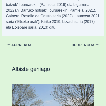
batzuk’ liburuarekin (Pamiela, 2016) eta bigarrena
2022an ‘Barruko hotsak’ liburuarekin (Pamiela, 2021).
Gainera, Rosalia de Castro saria (2022), Lauaxeta 2021
saria (‘Etxeko urak’), Kiriko 2019, Lizardi saria (2017)
eta Etxepare saria (2013) ditu.
AURREKOA
HURRENGOA
Albiste gehiago