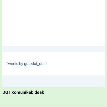
Tweets by guredot_dotb
DOT Komunikabideak