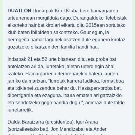
DUATLON
| Indarpak Kirol Kluba bere hamargarren
urteurrenean murgilduta dago. Durangaldeko Telebistak
elkarteko hainbat kirolari elkartu ditu 2015ean sortutako
klub baten ibilbidean sakontzeko. Gaur egun, ia
berrogeita hamar lagunek osatzen dute egunero kirolaz
gozatzeko elkartzen den familia handi hau.
Indarpak 21 eta 52 urte bitartean ditu, eta proba bat
antolatzen ari da, Iurretako jaietan urtero egin ahal
izateko. Hamargarren urteurrenarekin batera, aurten
jarriko da martxan. “Iurretak karrera ludikoa, formatiboa
eta txikienei zuzendua behar du. Hastapen-proba bat,
dibertigarria eta ezaguna. Itxura ematen ari gatzaizkio
eta sendotzeko gogo handia dugu “, adierazi dute talde
iurretarretik.
Dalda Baraizarra (presidentea), Igor Arana
(sortzaileetako bat), Jon Mendizabal eta Ander