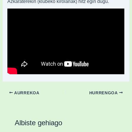
Azkaraterekin (klubeko kirolariak) hitz egin dugu.
AURREKOA
HURRENGOA
Albiste gehiago