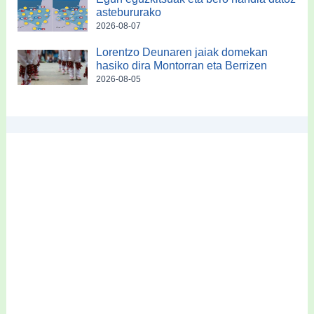
astebururako
2026-08-07
Lorentzo Deunaren jaiak domekan
hasiko dira Montorran eta Berrizen
2026-08-05