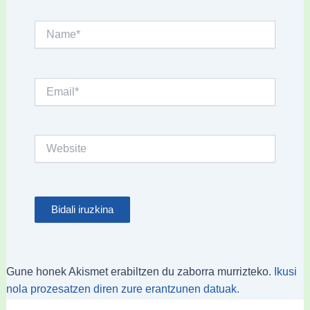
Name*
Email*
Website
Gune honek Akismet erabiltzen du zaborra murrizteko.
Ikusi
nola prozesatzen diren zure erantzunen datuak.