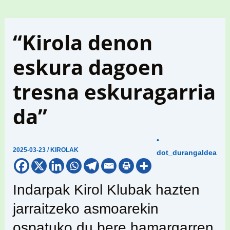
“Kirola denon
eskura dagoen
tresna eskuragarria
da”
•
2025-03-23
/
KIROLAK
dot_durangaldea
Indarpak Kirol Klubak hazten
jarraitzeko asmoarekin
ospatuko du bere hamargarren