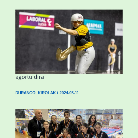
Astelehenean Durangon jokatuko den
emakumezkoen zesta finaleko sarrerak
agortu dira
DURANGO
,
KIROLAK
/
2024-03-11