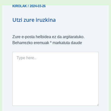
KIROLAK
/
2024-03-26
Utzi zure iruzkina
Zure e-posta helbidea ez da argitaratuko.
Beharrezko eremuak
*
markatuta daude
Type
here..