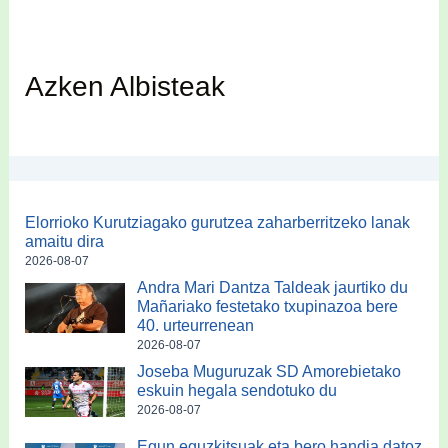
Azken Albisteak
Elorrioko Kurutziagako gurutzea zaharberritzeko lanak
amaitu dira
2026-08-07
Andra Mari Dantza Taldeak jaurtiko du
Mañariako festetako txupinazoa bere
40. urteurrenean
2026-08-07
Joseba Muguruzak SD Amorebietako
eskuin hegala sendotuko du
2026-08-07
Egun eguzkitsuak eta bero handia datoz