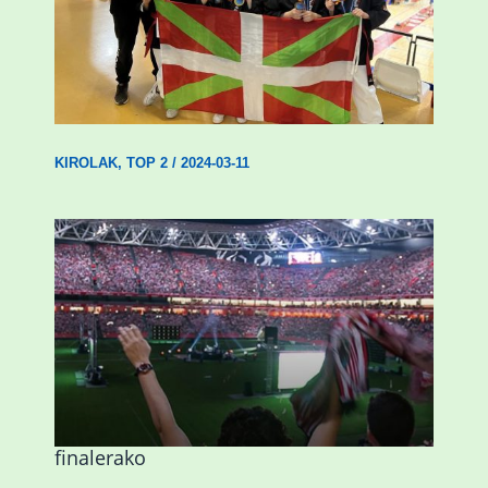
Wadokan garaile Espainiako txapelketan
14 dominarekin
KIROLAK
,
TOP 2
/
2024-03-11
Abadiñok eta Ermuak ere pantaila
erraldoiak jarriko dituzte Kopako
finalerako