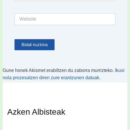
Website
Gune honek Akismet erabiltzen du zaborra murrizteko.
Ikusi
nola prozesatzen diren zure erantzunen datuak.
Azken Albisteak