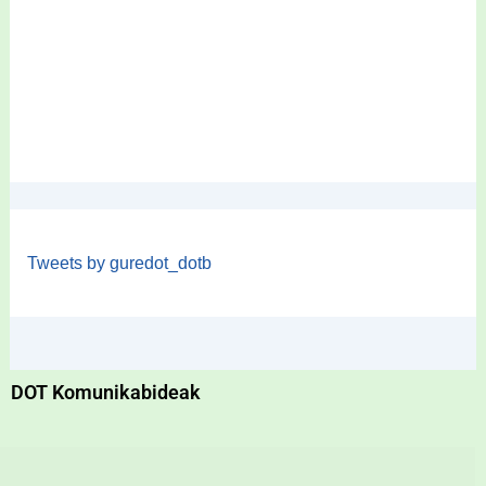
Tweets by guredot_dotb
DOT Komunikabideak