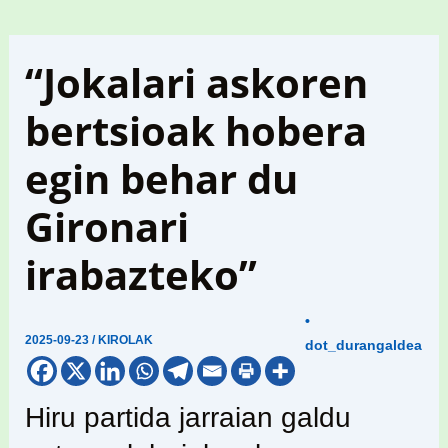
“Jokalari askoren
bertsioak hobera
egin behar du
Gironari
irabazteko”
•
2025-09-23
/
KIROLAK
dot_durangaldea
Hiru partida jarraian galdu