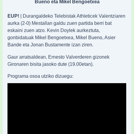
Bueno eta Mikel Bengoetxea
EUP!
| Durangaldeko Telebistak Athleticek Valentziaren
aurka (2-0) Mestallan galdu zuen partida berri bat
eskaini zuen atzo. Kevin Doylek aurkeztuta,
gonbidatuak Mikel Bengoetxea, Mikel Bueno, Asier
Bande eta Jonan Bustamente izan ziren.
Gaur arratsaldean, Ernesto Valverderen gizonek
Gironaren bisita jasoko dute (19.00etan).
Programa osoa utziko dizuegu: