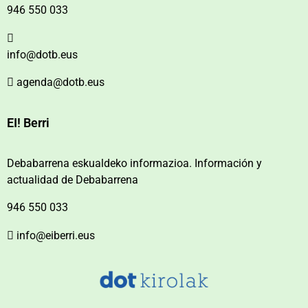
946 550 033
info@dotb.eus
agenda@dotb.eus
EI! Berri
Debabarrena eskualdeko informazioa. Información y
actualidad de Debabarrena
946 550 033
info@eiberri.eus