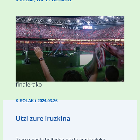
Abadiñok eta Ermuak ere pantaila
erraldoiak jarriko dituzte Kopako
finalerako
KIROLAK
/
2024-03-26
Utzi zure iruzkina
Zure e-posta helbidea ez da argitaratuko.