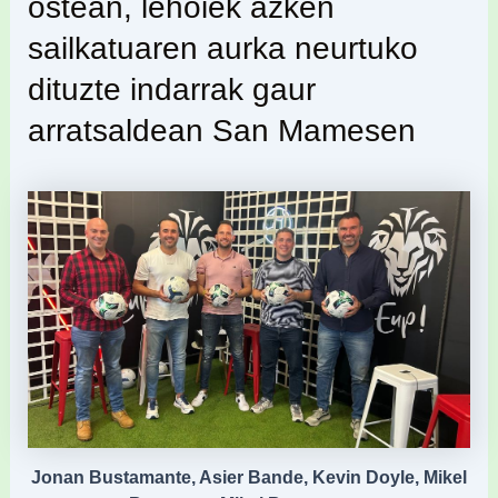
ostean, lehoiek azken
sailkatuaren aurka neurtuko
dituzte indarrak gaur
arratsaldean San Mamesen
Jonan Bustamante, Asier Bande, Kevin Doyle, Mikel