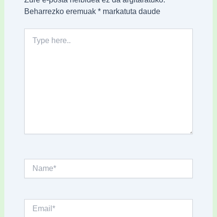
Beharrezko eremuak
*
markatuta daude
Type
here..
Name*
Email*