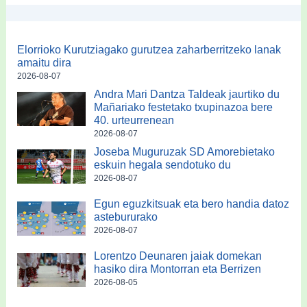
Elorrioko Kurutziagako gurutzea zaharberritzeko lanak
amaitu dira
2026-08-07
Andra Mari Dantza Taldeak jaurtiko du
Mañariako festetako txupinazoa bere
40. urteurrenean
2026-08-07
Joseba Muguruzak SD Amorebietako
eskuin hegala sendotuko du
2026-08-07
Egun eguzkitsuak eta bero handia datoz
astebururako
2026-08-07
Lorentzo Deunaren jaiak domekan
hasiko dira Montorran eta Berrizen
2026-08-05