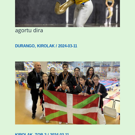
Astelehenean Durangon jokatuko den
emakumezkoen zesta finaleko sarrerak
agortu dira
DURANGO
,
KIROLAK
/
2024-03-11
Wadokan garaile Espainiako txapelketan
14 dominarekin
KIROLAK
,
TOP 2
/
2024-03-11