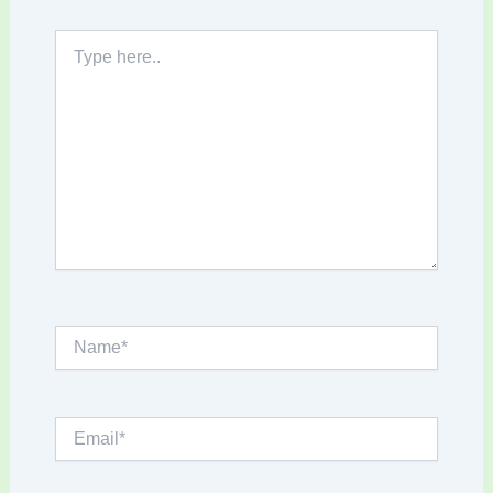
Type
here..
Name*
Email*