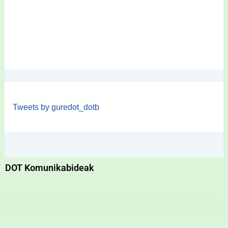
Tweets by guredot_dotb
DOT Komunikabideak