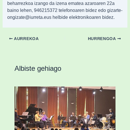
beharrezkoa izango da izena ematea azaroaren 22a
baino lehen, 946215372 telefonoaren bidez edo gizarte-
ongizate@iurreta.eus helbide elektronikoaren bidez.
AURREKOA
HURRENGOA
Albiste gehiago