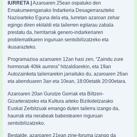
IURRETA |
Azaroaren 25ean ospatuko den
Emakumeenganako Indarkeria Desagerrarazteko
Nazioarteko Eguna dela eta, Iurretan azaroan zehar
egingo diren ekitaldi eta tailerren egitarau zabala
prestatu da, herritarrak genero-indarkeriaren
problematikaren inguruan sentsibilizatzeko eta
ikusarazteko.
Programazioa azaroaren 12an hasi zen, “Zaindu zure
hormonak 40tik aurrera” hitzaldiarekin, eta 19an
Autozainketa tailerrarekin jarraituko du, azaroaren 26an
eta abenduaren 3an eta 10ean, 18:00etatik 20:00etara.
Azaroaren 20an Gurutze Gorriak eta Biltzen-
Gizarteratzeko eta Kultura arteko Bizikidetzarako
Euskal Zerbitzuak emango duten tailerra izango da,
haurrak eta nerabeak babestearen inguruan
sentsibilizatzeko.
Bestalde, azaroaren 21ean zine-foruma izango da