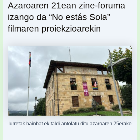
Azaroaren 21ean zine-foruma
izango da “No estás Sola”
filmaren proiekzioarekin
Iurretak hainbat ekitaldi antolatu ditu azaroaren 25erako