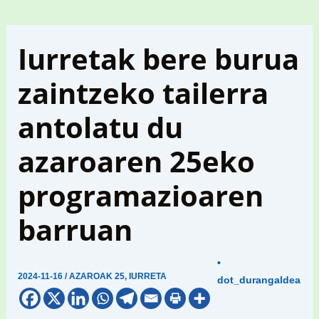
Iurretak bere burua
zaintzeko tailerra
antolatu du
azaroaren 25eko
programazioaren
barruan
•
2024-11-16
/
AZAROAK 25
,
IURRETA
dot_durangaldea