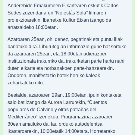
Anderebide Emakumeen Elkartearen eskutik Carlos
Sedes zuzendariaren “No estás Sola” filmaren
proiekzioarekin. Ibarretxe Kultur Etxan izango da
arratsaldeko 18:00etan.
Azaroaren 25ean, ohi denez, pegatinak eta puntu lilak
banatuko dira. Liburutegian informazio-gune bat sortuko
da azaroaren 25ean, eta 18:00etan adierazpen
instituzionala irakurriko da, irakurketan parte hartu nahi
duten elkarte eta norbanakoen parte-hartzearekin.
Ondoren, manifestazio batek herriko kaleak
zeharkatuko ditu.
Bestalde, azaroaren 29an, 19:00etan, ipuin kontaketa
saio bat izango da Aurora Larrurekin, “Cuentos
populares de Calvino y otras patrañas del
Mediterráneo” izenekoa. Programazioa azaroaren
30ean amaituko da, lau orduko autodefentsa
ikastaroarekin, 10:00etatik 14:00etara. Horretarako,