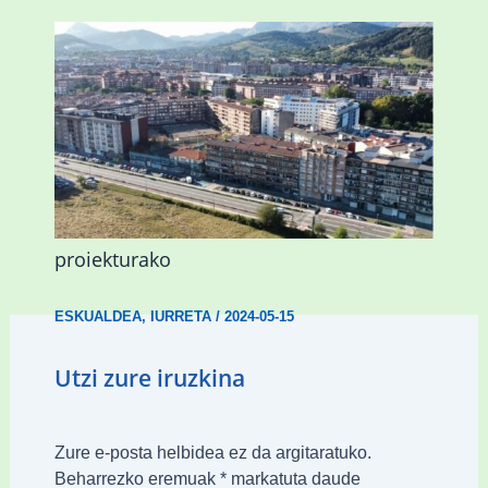
Iurretak 2 milioi euro onartu ditu,
1.695.000 euro Bidebarrietako
proiekturako
ESKUALDEA
,
IURRETA
/
2024-05-15
Utzi zure iruzkina
Zure e-posta helbidea ez da argitaratuko.
Beharrezko eremuak
*
markatuta daude