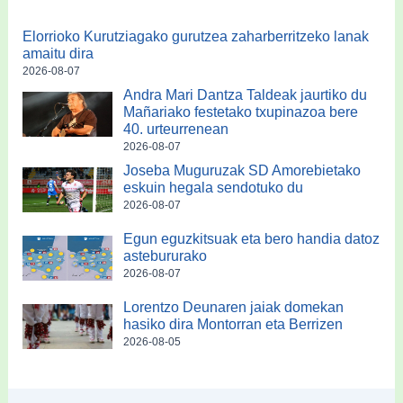
Elorrioko Kurutziagako gurutzea zaharberritzeko lanak
amaitu dira
2026-08-07
Andra Mari Dantza Taldeak jaurtiko du
Mañariako festetako txupinazoa bere
40. urteurrenean
2026-08-07
Joseba Muguruzak SD Amorebietako
eskuin hegala sendotuko du
2026-08-07
Egun eguzkitsuak eta bero handia datoz
astebururako
2026-08-07
Lorentzo Deunaren jaiak domekan
hasiko dira Montorran eta Berrizen
2026-08-05