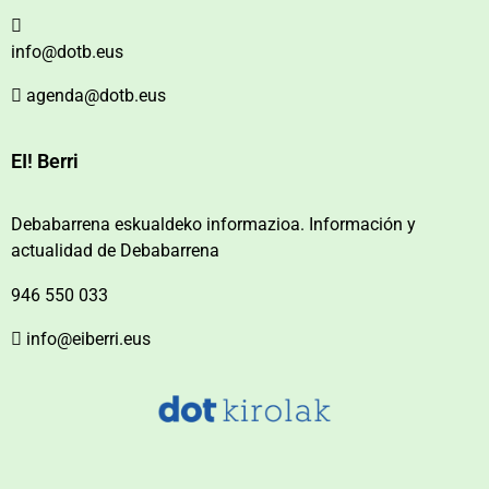
info@dotb.eus
agenda@dotb.eus
EI! Berri
Debabarrena eskualdeko informazioa. Información y
actualidad de Debabarrena
946 550 033
info@eiberri.eus