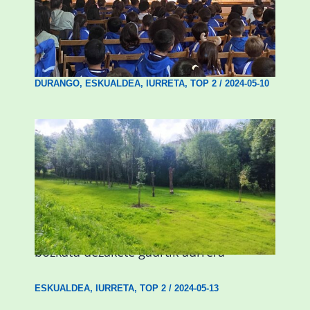
Iurretako eta Durangoko 610 ikaslek
parte hartuko dute kontzertu
didaktikoetan
DURANGO
,
ESKUALDEA
,
IURRETA
,
TOP 2
/
2024-05-10
Iurretarrek zazpi proiektu hauen artean
bozkatu dezakete gaurtik aurrera
ESKUALDEA
,
IURRETA
,
TOP 2
/
2024-05-13