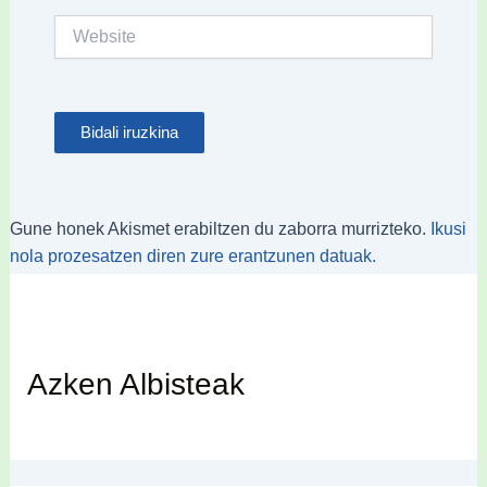
Website
Gune honek Akismet erabiltzen du zaborra murrizteko.
Ikusi
nola prozesatzen diren zure erantzunen datuak.
Azken Albisteak