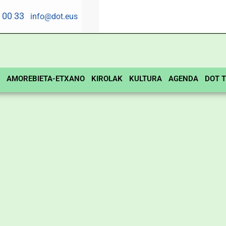
5 00 33
info@dot.eus
AMOREBIETA-ETXANO
KIROLAK
KULTURA
AGENDA
DOT T