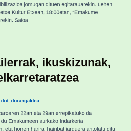
ibilizazioa jomugan dituen egitarauarekin. Lehen
retxe Kultur Etxean, 18:00etan, “Emakume
arekin. Saioa
ilerrak, ikuskizunak,
elkarretaratzea
dot_durangaldea
/
azaroaren 22an eta 29an errepikatuko da
o du Emakumeen aurkako Indarkeria
 eta horren harira, hainbat jarduera antolatu ditu