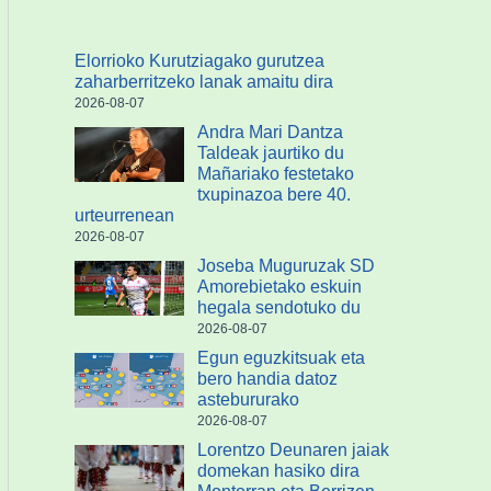
Elorrioko Kurutziagako gurutzea
zaharberritzeko lanak amaitu dira
2026-08-07
Andra Mari Dantza
Taldeak jaurtiko du
Mañariako festetako
txupinazoa bere 40.
urteurrenean
2026-08-07
Joseba Muguruzak SD
Amorebietako eskuin
hegala sendotuko du
2026-08-07
Egun eguzkitsuak eta
bero handia datoz
astebururako
2026-08-07
Lorentzo Deunaren jaiak
domekan hasiko dira