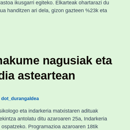
rastoa ikusgarri egiteko. Elkarteak ohartarazi du
ua handitzen ari dela, gizon gazteen %23k eta
makume nagusiak eta
ldia asteartean
dot_durangaldea
/
ikologo eta indarkeria matxistaren adituak
intza antolatu ditu azaroaren 25a, Indarkeria
 ospatzeko. Programazioa azaroaren 18tik