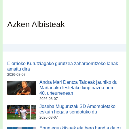
Azken Albisteak
Elorrioko Kurutziagako gurutzea zaharberritzeko lanak
amaitu dira
2026-08-07
Andra Mari Dantza Taldeak jaurtiko du
Mañariako festetako txupinazoa bere
40. urteurrenean
2026-08-07
Joseba Muguruzak SD Amorebietako
eskuin hegala sendotuko du
2026-08-07
Egun eguzkitsuak eta bero handia datoz