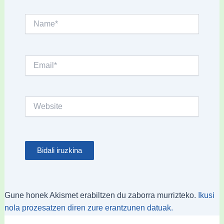
Name*
Email*
Website
Gune honek Akismet erabiltzen du zaborra murrizteko.
Ikusi
nola prozesatzen diren zure erantzunen datuak.