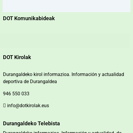
DOT Komunikabideak
DOT Kirolak
Durangaldeko kirol informazioa. Información y actualidad
deportiva de Durangaldea
946 550 033
info@dotkirolak.eus
Durangaldeko Telebista