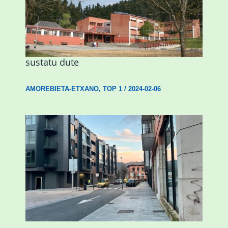
Amorebietak eta Eusko Jaurlaritzak
Urritxen institutu berri bat eraikitzea
sustatu dute
AMOREBIETA-ETXANO
,
TOP 1
/
2024-02-06
Udal etxebizitza tasatuei buruzko lehen
ordenantza izango du Durangok