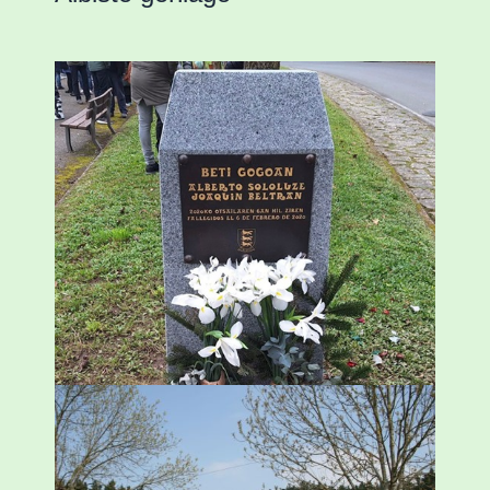
«Azkenengo 40 urteetan Zaldibar jo zuen
ingurumen-hondamendirik larriena»
ESKUALDEA
,
ZALDIBAR
/
2024-02-06