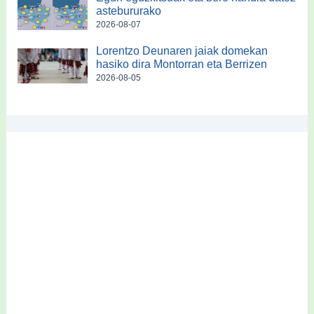
astebururako
2026-08-07
Lorentzo Deunaren jaiak domekan
hasiko dira Montorran eta Berrizen
2026-08-05