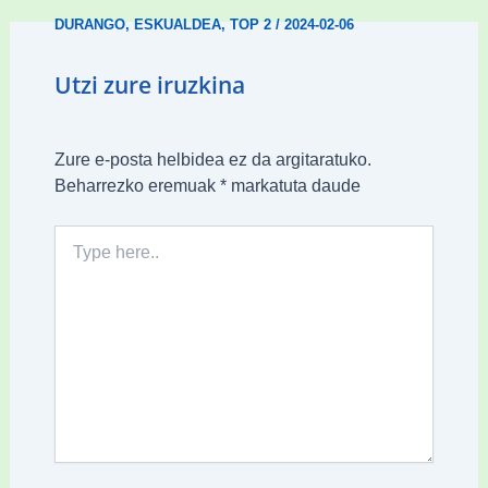
DURANGO
,
ESKUALDEA
,
TOP 2
/
2024-02-06
Utzi zure iruzkina
Zure e-posta helbidea ez da argitaratuko.
Beharrezko eremuak
*
markatuta daude
Type
here..