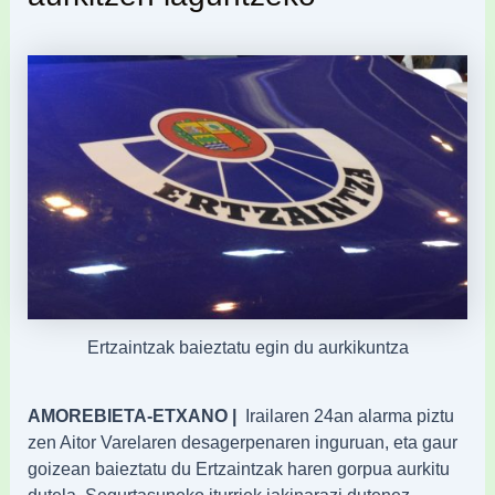
Ertzaintzak baieztatu egin du aurkikuntza
AMOREBIETA-ETXANO |
Irailaren 24an alarma piztu
zen Aitor Varelaren desagerpenaren inguruan, eta gaur
goizean baieztatu du Ertzaintzak haren gorpua aurkitu
dutela, Segurtasuneko iturriek jakinarazi dutenez.