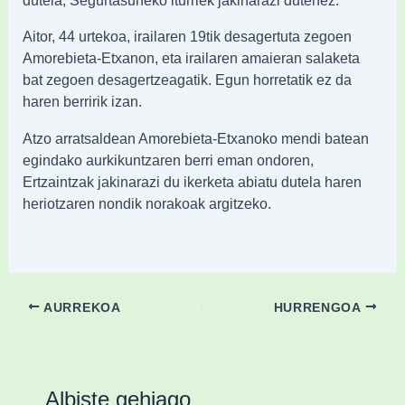
Aitor, 44 urtekoa, irailaren 19tik desagertuta zegoen
Amorebieta-Etxanon, eta irailaren amaieran salaketa
bat zegoen desagertzeagatik. Egun horretatik ez da
haren berririk izan.
Atzo arratsaldean Amorebieta-Etxanoko mendi batean
egindako aurkikuntzaren berri eman ondoren,
Ertzaintzak jakinarazi du ikerketa abiatu dutela haren
heriotzaren nondik norakoak argitzeko.
AURREKOA
HURRENGOA
Albiste gehiago