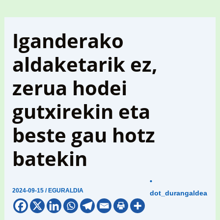
Iganderako
aldaketarik ez,
zerua hodei
gutxirekin eta
beste gau hotz
batekin
•
2024-09-15
/
EGURALDIA
dot_durangaldea