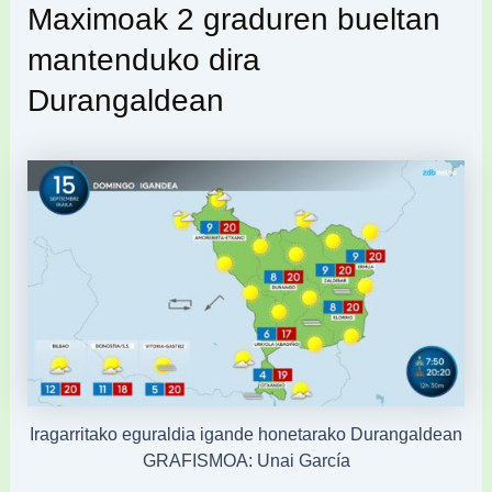
Maximoak 2 graduren bueltan
mantenduko dira
Durangaldean
Iragarritako eguraldia igande honetarako Durangaldean
GRAFISMOA: Unai García