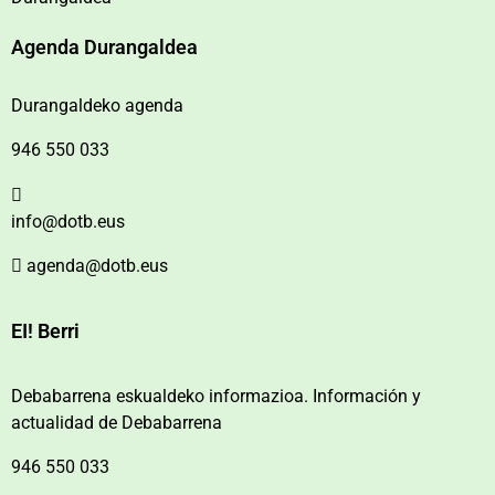
Agenda Durangaldea
Durangaldeko agenda
946 550 033
info@dotb.eus
agenda@dotb.eus
EI! Berri
Debabarrena eskualdeko informazioa. Información y
actualidad de Debabarrena
946 550 033