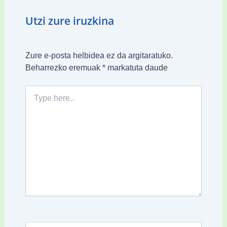
Utzi zure iruzkina
Zure e-posta helbidea ez da argitaratuko.
Beharrezko eremuak
*
markatuta daude
Type
here..
Name*