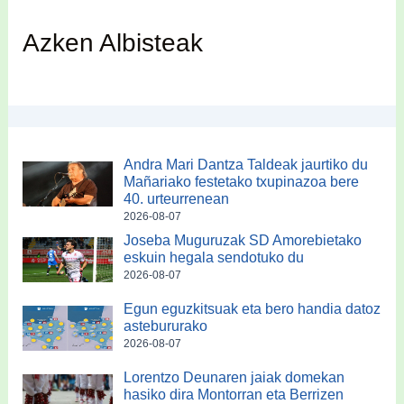
Azken Albisteak
Andra Mari Dantza Taldeak jaurtiko du
Mañariako festetako txupinazoa bere
40. urteurrenean
2026-08-07
Joseba Muguruzak SD Amorebietako
eskuin hegala sendotuko du
2026-08-07
Egun eguzkitsuak eta bero handia datoz
astebururako
2026-08-07
Lorentzo Deunaren jaiak domekan
hasiko dira Montorran eta Berrizen