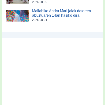
2026-08-05
Mallabiko Andra Mari jaiak datorren
abuztuaren 14an hasiko dira
2026-08-04