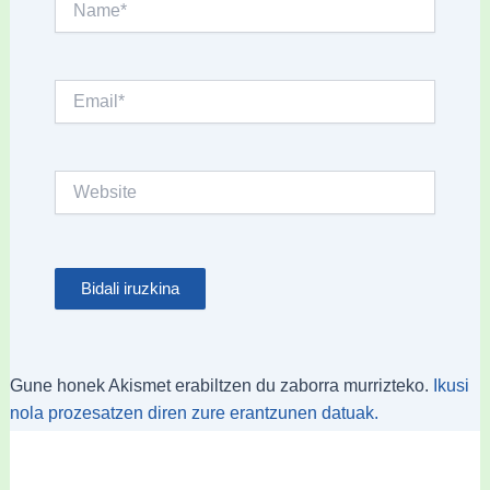
Email*
Website
Gune honek Akismet erabiltzen du zaborra murrizteko.
Ikusi
nola prozesatzen diren zure erantzunen datuak.