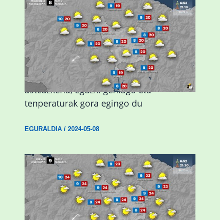
Eguraldiak hobera egingo du gaur,
asteazkena, eguzki gehiago eta
tenperaturak gora egingo du
EGURALDIA
/
2024-05-08