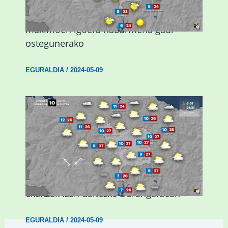
Giro eguzkitsua eta tenperatura
maximoen igoera nabarmena gaur
ostegunerako
EGURALDIA
/
2024-05-09
Asteburuan 25 gradu baino gehiago eta
ekaitzak izan daitezke Durangaldean
EGURALDIA
/
2024-05-09