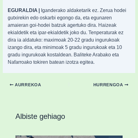
EGURALDIA |
Iganderako aldaketarik ez. Zerua hodei
gutxirekin edo oskarbi egongo da, eta egunaren
amaieran goi-hodei batzuk agertuko dira. Haizeak
ekialdetik eta ipar-ekialdetik joko du. Tenperaturak ez
dira ia aldatuko: maximoak 20-22 gradu ingurukoak
izango dira, eta minimoak 5 gradu ingurukoak eta 10
gradu ingurukoak kostaldean. Baliteke Arabako eta
Nafarroako tokiren batean izotza egitea.
AURREKOA
HURRENGOA
Albiste gehiago