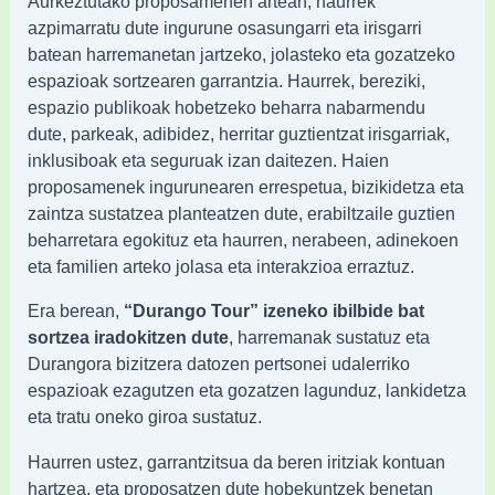
Aurkeztutako proposamenen artean, haurrek
azpimarratu dute ingurune osasungarri eta irisgarri
batean harremanetan jartzeko, jolasteko eta gozatzeko
espazioak sortzearen garrantzia. Haurrek, bereziki,
espazio publikoak hobetzeko beharra nabarmendu
dute, parkeak, adibidez, herritar guztientzat irisgarriak,
inklusiboak eta seguruak izan daitezen. Haien
proposamenek ingurunearen errespetua, bizikidetza eta
zaintza sustatzea planteatzen dute, erabiltzaile guztien
beharretara egokituz eta haurren, nerabeen, adinekoen
eta familien arteko jolasa eta interakzioa erraztuz.
Era berean,
“Durango Tour” izeneko ibilbide bat
sortzea iradokitzen dute
, harremanak sustatuz eta
Durangora bizitzera datozen pertsonei udalerriko
espazioak ezagutzen eta gozatzen lagunduz, lankidetza
eta tratu oneko giroa sustatuz.
Haurren ustez, garrantzitsua da beren iritziak kontuan
hartzea, eta proposatzen dute hobekuntzek benetan