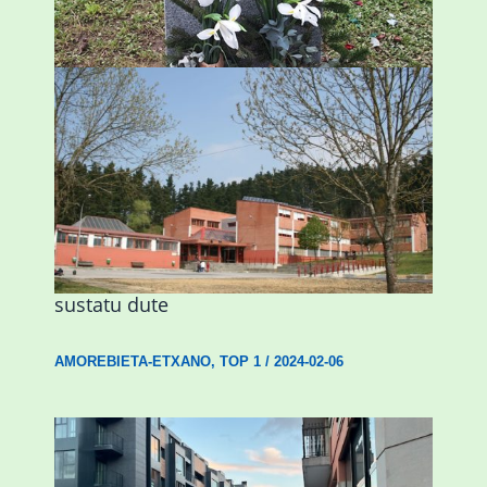
ESKUALDEA
,
ZALDIBAR
/
2024-02-06
Amorebietak eta Eusko Jaurlaritzak
Urritxen institutu berri bat eraikitzea
sustatu dute
AMOREBIETA-ETXANO
,
TOP 1
/
2024-02-06