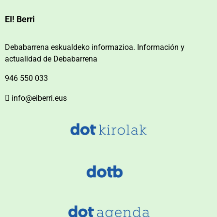
EI! Berri
Debabarrena eskualdeko informazioa. Información y
actualidad de Debabarrena
946 550 033
info@eiberri.eus