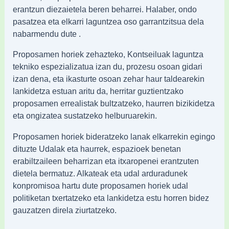
erantzun diezaietela beren beharrei. Halaber, ondo
pasatzea eta elkarri laguntzea oso garrantzitsua dela
nabarmendu dute .
Proposamen horiek zehazteko, Kontseiluak laguntza
tekniko espezializatua izan du, prozesu osoan gidari
izan dena, eta ikasturte osoan zehar haur taldearekin
lankidetza estuan aritu da, herritar guztientzako
proposamen errealistak bultzatzeko, haurren bizikidetza
eta ongizatea sustatzeko helburuarekin.
Proposamen horiek bideratzeko lanak elkarrekin egingo
dituzte Udalak eta haurrek, espazioek benetan
erabiltzaileen beharrizan eta itxaropenei erantzuten
dietela bermatuz. Alkateak eta udal arduradunek
konpromisoa hartu dute proposamen horiek udal
politiketan txertatzeko eta lankidetza estu horren bidez
gauzatzen direla ziurtatzeko.