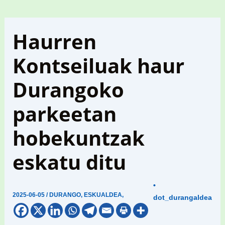
Haurren
Kontseiluak haur
Durangoko
parkeetan
hobekuntzak
eskatu ditu
•
2025-06-05
/
DURANGO
,
ESKUALDEA
,
dot_durangaldea