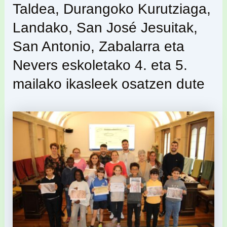
Taldea, Durangoko Kurutziaga,
Landako, San José Jesuitak,
San Antonio, Zabalarra eta
Nevers eskoletako 4. eta 5.
mailako ikasleek osatzen dute