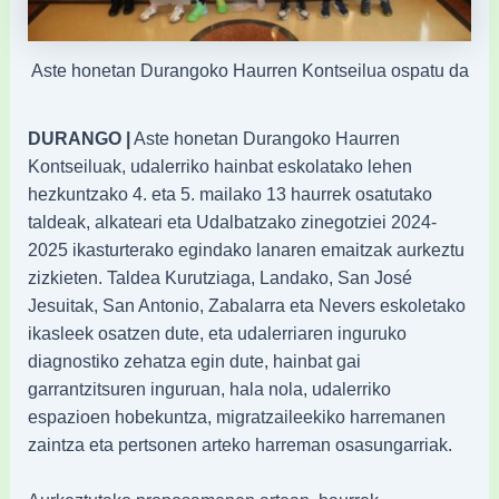
Aste honetan Durangoko Haurren Kontseilua ospatu da
DURANGO |
Aste honetan Durangoko Haurren
Kontseiluak, udalerriko hainbat eskolatako lehen
hezkuntzako 4. eta 5. mailako 13 haurrek osatutako
taldeak, alkateari eta Udalbatzako zinegotziei 2024-
2025 ikasturterako egindako lanaren emaitzak aurkeztu
zizkieten. Taldea Kurutziaga, Landako, San José
Jesuitak, San Antonio, Zabalarra eta Nevers eskoletako
ikasleek osatzen dute, eta udalerriaren inguruko
diagnostiko zehatza egin dute, hainbat gai
garrantzitsuren inguruan, hala nola, udalerriko
espazioen hobekuntza, migratzaileekiko harremanen
zaintza eta pertsonen arteko harreman osasungarriak.