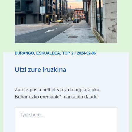
Udal etxebizitza tasatuei buruzko lehen
ordenantza izango du Durangok
DURANGO
,
ESKUALDEA
,
TOP 2
/
2024-02-06
Utzi zure iruzkina
Zure e-posta helbidea ez da argitaratuko.
Beharrezko eremuak
*
markatuta daude
Type
here..