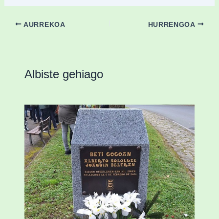
AURREKOA
HURRENGOA
Albiste gehiago
«Azkenengo 40 urteetan Zaldibar jo zuen
ingurumen-hondamendirik larriena»