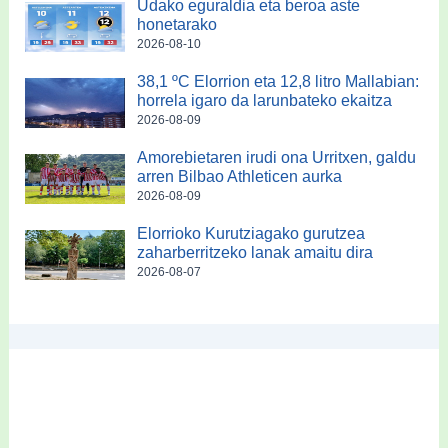
Udako eguraldia eta beroa aste
honetarako
2026-08-10
38,1 ºC Elorrion eta 12,8 litro Mallabian:
horrela igaro da larunbateko ekaitza
2026-08-09
Amorebietaren irudi ona Urritxen, galdu
arren Bilbao Athleticen aurka
2026-08-09
Elorrioko Kurutziagako gurutzea
zaharberritzeko lanak amaitu dira
2026-08-07