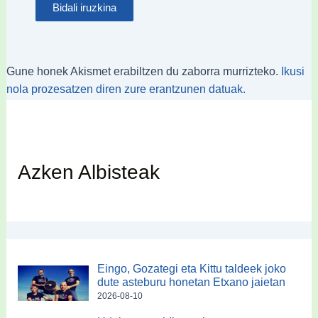
Gune honek Akismet erabiltzen du zaborra murrizteko.
Ikusi
nola prozesatzen diren zure erantzunen datuak.
Azken Albisteak
Eingo, Gozategi eta Kittu taldeek joko
dute asteburu honetan Etxano jaietan
2026-08-10