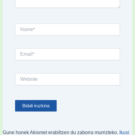
Name*
Email*
Website
Gune honek Akismet erabiltzen du zaborra murrizteko.
Ikusi