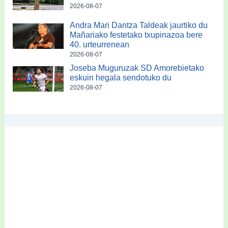
2026-08-07
Andra Mari Dantza Taldeak jaurtiko du
Mañariako festetako txupinazoa bere
40. urteurrenean
2026-08-07
Joseba Muguruzak SD Amorebietako
eskuin hegala sendotuko du
2026-08-07