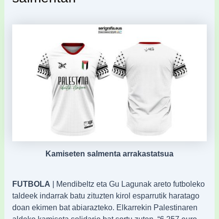
Kamiseten salmenta arrakastatsua
FUTBOLA
| Mendibeltz eta Gu Lagunak areto futboleko
taldeek indarrak batu zituzten kirol esparrutik haratago
doan ekimen bat abiarazteko. Elkarrekin Palestinaren
aldeko kamiseta solidario bat sortu zuten. “6.257 euro,