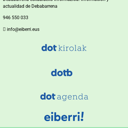
actualidad de Debabarrena
946 550 033
info@eiberri.eus