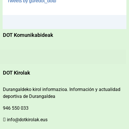
Tweets by guredot_dotb
DOT Komunikabideak
DOT Kirolak
Durangaldeko kirol informazioa. Información y actualidad
deportiva de Durangaldea
946 550 033
info@dotkirolak.eus