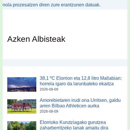
nola prozesatzen diren zure erantzunen datuak.
Azken Albisteak
38,1 ºC Elorrion eta 12,8 litro Mallabian:
horrela igaro da larunbateko ekaitza
2026-08-09
Amorebietaren irudi ona Urritxen, galdu
arren Bilbao Athleticen aurka
2026-08-09
Elorrioko Kurutziagako gurutzea
zaharberritzeko lanak amaitu dira