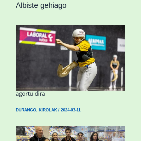
Albiste gehiago
Astelehenean Durangon jokatuko den
emakumezkoen zesta finaleko sarrerak
agortu dira
DURANGO
,
KIROLAK
/
2024-03-11