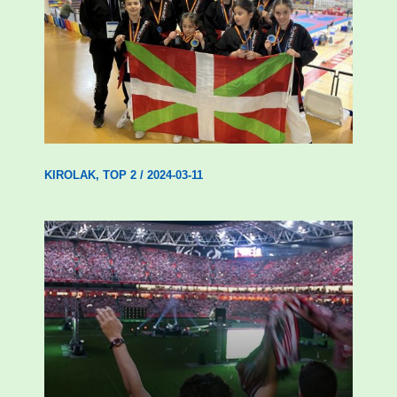
Wadokan garaile Espainiako txapelketan
14 dominarekin
KIROLAK
,
TOP 2
/
2024-03-11
Abadiñok eta Ermuak ere pantaila
erraldoiak jarriko dituzte Kopako