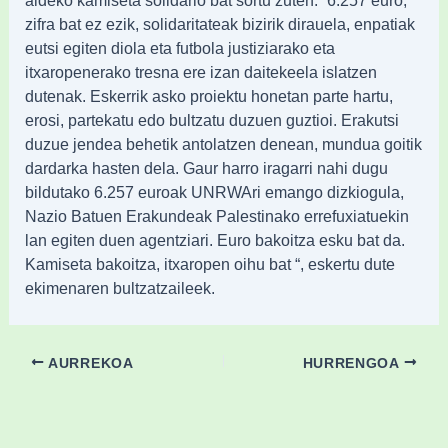
zifra bat ez ezik, solidaritateak bizirik dirauela, enpatiak
eutsi egiten diola eta futbola justiziarako eta
itxaropenerako tresna ere izan daitekeela islatzen
dutenak. Eskerrik asko proiektu honetan parte hartu,
erosi, partekatu edo bultzatu duzuen guztioi. Erakutsi
duzue jendea behetik antolatzen denean, mundua goitik
dardarka hasten dela. Gaur harro iragarri nahi dugu
bildutako 6.257 euroak UNRWAri emango dizkiogula,
Nazio Batuen Erakundeak Palestinako errefuxiatuekin
lan egiten duen agentziari. Euro bakoitza esku bat da.
Kamiseta bakoitza, itxaropen oihu bat “, eskertu dute
ekimenaren bultzatzaileek.
AURREKOA
HURRENGOA