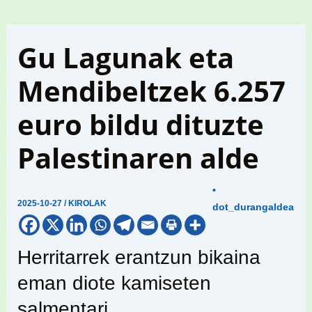
Gu Lagunak eta
Mendibeltzek 6.257
euro bildu dituzte
Palestinaren alde
•
2025-10-27
/
KIROLAK
dot_durangaldea
Herritarrek erantzun bikaina
eman diote kamiseten
salmentari