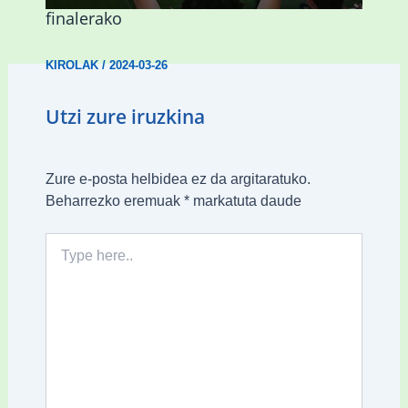
finalerako
KIROLAK
/
2024-03-26
Utzi zure iruzkina
Zure e-posta helbidea ez da argitaratuko.
Beharrezko eremuak
*
markatuta daude
Type
here..