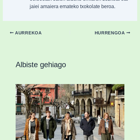
jaiei amaiera emateko txokolate beroa.
AURREKOA
HURRENGOA
Albiste gehiago
Mankomunitateko gizarte-langileak