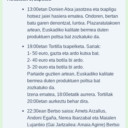
13:00etan Donien Atxa jasotzea eta txapligu
hotsez jaiei hasiera ematea. Ondoren, bertan
batu garen denontzat, luntxa. Plazaratutakoen
artean, Euskadiko kalitate bermea duten
produktuen poltsa bat zozkatuko da.
19:00etan Tortilla txapelketa. Sariak:
1- 50 euro, gazta eta ardo kutxa bat.
2- 40 euro eta botila bi ardo.
3- 20 euro eta botila bi ardo.
Partaide guztien artean, Euskadiko kalitate
bermea duten produktuen poltsa bat
zozkatuko da.
Izena ematea, 18:00etatik aurrera. Tortillak
20:00etan aurkeztu behar dira.
22:30ean Bertso saioa: Amets Arzallus,
Andoni Egaña, Nerea Ibarzabal eta Maialen
Lujanbio (Gai Jartzailea: Amaia Agirre) Bertso