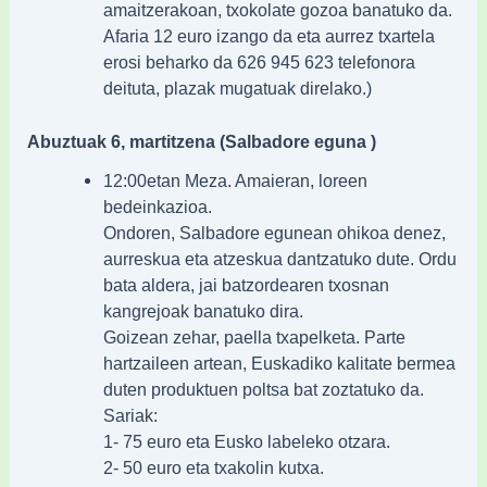
amaitzerakoan, txokolate gozoa banatuko da.
Afaria 12 euro izango da eta aurrez txartela
erosi beharko da 626 945 623 telefonora
deituta, plazak mugatuak direlako.)
Abuztuak 6, martitzena (Salbadore eguna )
12:00etan Meza. Amaieran, loreen
bedeinkazioa.
Ondoren, Salbadore egunean ohikoa denez,
aurreskua eta atzeskua dantzatuko dute. Ordu
bata aldera, jai batzordearen txosnan
kangrejoak banatuko dira.
Goizean zehar, paella txapelketa. Parte
hartzaileen artean, Euskadiko kalitate bermea
duten produktuen poltsa bat zoztatuko da.
Sariak:
1- 75 euro eta Eusko labeleko otzara.
2- 50 euro eta txakolin kutxa.