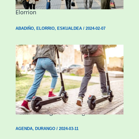
presentzia indartu du Abadiñon eta
Elorrion
ABADIÑO
,
ELORRIO
,
ESKUALDEA
/
2024-02-07
Ostegun honetan “Oinezko
Nagusientzako Bide Segurtasuna”
hitzaldia izango da Durangon
AGENDA
,
DURANGO
/
2024-03-11