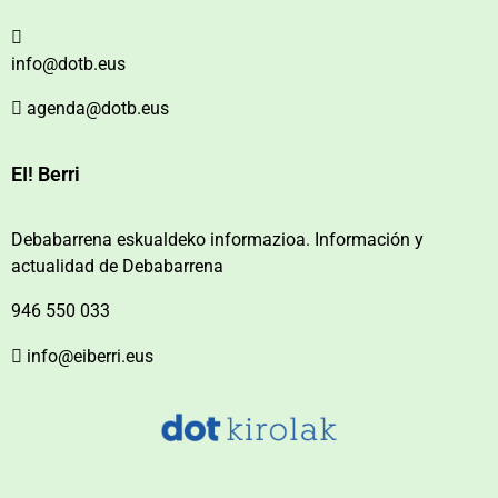
info@dotb.eus
agenda@dotb.eus
EI! Berri
Debabarrena eskualdeko informazioa. Información y
actualidad de Debabarrena
946 550 033
info@eiberri.eus