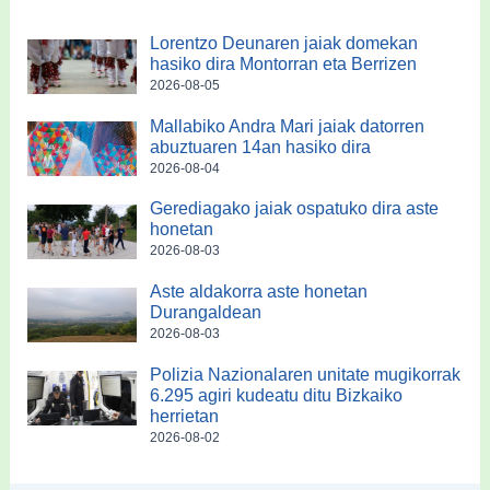
Lorentzo Deunaren jaiak domekan
hasiko dira Montorran eta Berrizen
2026-08-05
Mallabiko Andra Mari jaiak datorren
abuztuaren 14an hasiko dira
2026-08-04
Gerediagako jaiak ospatuko dira aste
honetan
2026-08-03
Aste aldakorra aste honetan
Durangaldean
2026-08-03
Polizia Nazionalaren unitate mugikorrak
6.295 agiri kudeatu ditu Bizkaiko
herrietan
2026-08-02