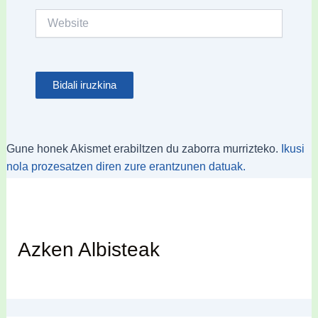
Website
Gune honek Akismet erabiltzen du zaborra murrizteko.
Ikusi
nola prozesatzen diren zure erantzunen datuak.
Azken Albisteak