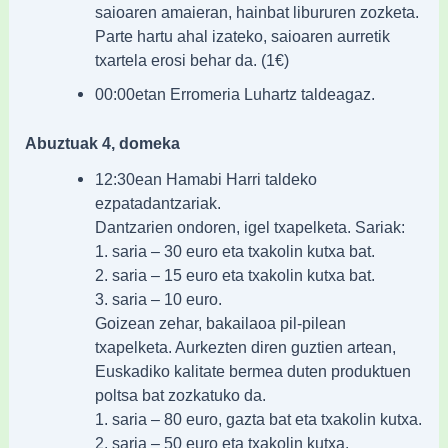
saioaren amaieran, hainbat libururen zozketa.
Parte hartu ahal izateko, saioaren aurretik
txartela erosi behar da. (1€)
00:00etan Erromeria Luhartz taldeagaz.
Abuztuak 4, domeka
12:30ean Hamabi Harri taldeko
ezpatadantzariak.
Dantzarien ondoren, igel txapelketa. Sariak:
1. saria – 30 euro eta txakolin kutxa bat.
2. saria – 15 euro eta txakolin kutxa bat.
3. saria – 10 euro.
Goizean zehar, bakailaoa pil-pilean
txapelketa. Aurkezten diren guztien artean,
Euskadiko kalitate bermea duten produktuen
poltsa bat zozkatuko da.
1. saria – 80 euro, gazta bat eta txakolin kutxa.
2. saria – 50 euro eta txakolin kutxa.