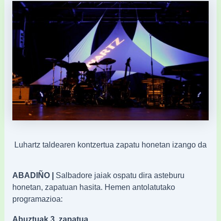
Luhartz taldearen kontzertua zapatu honetan izango da
ABADIÑO |
Salbadore jaiak ospatu dira asteburu
honetan, zapatuan hasita. Hemen antolatutako
programazioa:
Abuztuak 3, zapatua