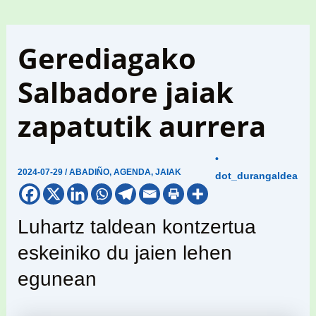
Gerediagako
Salbadore jaiak
zapatutik aurrera
•
2024-07-29
/
ABADIÑO
,
AGENDA
,
JAIAK
dot_durangaldea
Luhartz taldean kontzertua
eskeiniko du jaien lehen
egunean