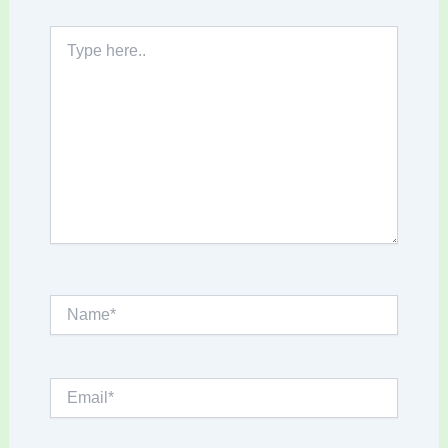
Type
here..
Name*
Email*