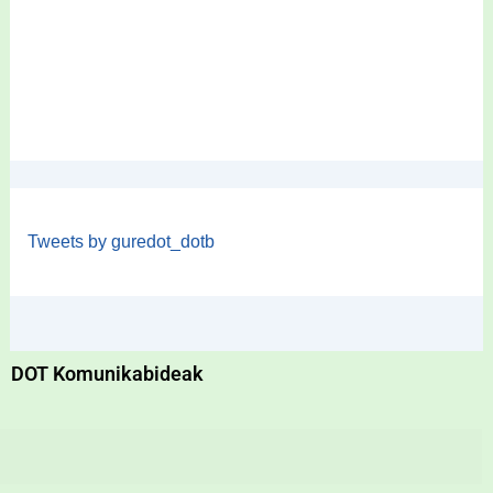
Tweets by guredot_dotb
DOT Komunikabideak