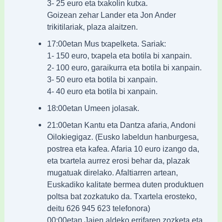
3- 25 euro eta txakolin kutxa.
Goizean zehar Lander eta Jon Ander
trikitilariak, plaza alaitzen.
17:00etan Mus txapelketa. Sariak:
1- 150 euro, txapela eta botila bi xanpain.
2- 100 euro, garaikurra eta botila bi xanpain.
3- 50 euro eta botila bi xanpain.
4- 40 euro eta botila bi xanpain.
18:00etan Umeen jolasak.
21:00etan Kantu eta Dantza afaria, Andoni
Oilokiegigaz. (Eusko labeldun hanburgesa,
postrea eta kafea. Afaria 10 euro izango da,
eta txartela aurrez erosi behar da, plazak
mugatuak direlako. Afaltiarren artean,
Euskadiko kalitate bermea duten produktuen
poltsa bat zozkatuko da. Txartela erosteko,
deitu 626 945 623 telefonora)
00:00etan Jaien aldeko errifaren zozketa eta