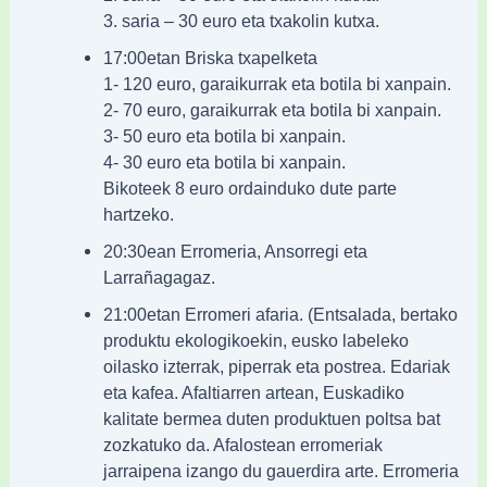
3. saria – 30 euro eta txakolin kutxa.
17:00etan Briska txapelketa
1- 120 euro, garaikurrak eta botila bi xanpain.
2- 70 euro, garaikurrak eta botila bi xanpain.
3- 50 euro eta botila bi xanpain.
4- 30 euro eta botila bi xanpain.
Bikoteek 8 euro ordainduko dute parte
hartzeko.
20:30ean Erromeria, Ansorregi eta
Larrañagagaz.
21:00etan Erromeri afaria. (Entsalada, bertako
produktu ekologikoekin, eusko labeleko
oilasko izterrak, piperrak eta postrea. Edariak
eta kafea. Afaltiarren artean, Euskadiko
kalitate bermea duten produktuen poltsa bat
zozkatuko da. Afalostean erromeriak
jarraipena izango du gauerdira arte. Erromeria