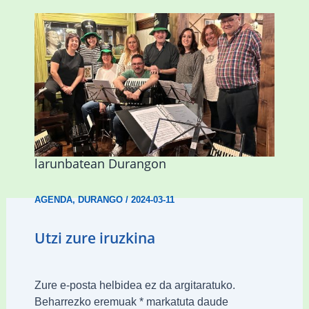
Herri Maite akordeoi taldeak S. Patrick
Irlandako patroia ospatuko du
larunbatean Durangon
AGENDA
,
DURANGO
/
2024-03-11
Utzi zure iruzkina
Zure e-posta helbidea ez da argitaratuko.
Beharrezko eremuak
*
markatuta daude