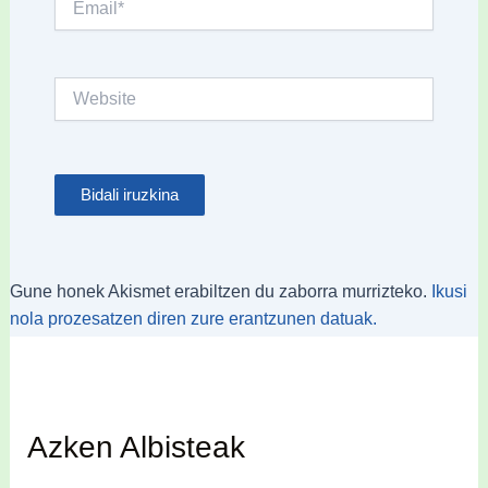
Website
Gune honek Akismet erabiltzen du zaborra murrizteko.
Ikusi
nola prozesatzen diren zure erantzunen datuak.
Azken Albisteak