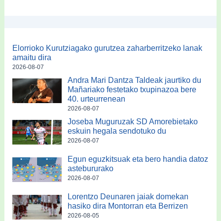
Elorrioko Kurutziagako gurutzea zaharberritzeko lanak
amaitu dira
2026-08-07
Andra Mari Dantza Taldeak jaurtiko du
Mañariako festetako txupinazoa bere
40. urteurrenean
2026-08-07
Joseba Muguruzak SD Amorebietako
eskuin hegala sendotuko du
2026-08-07
Egun eguzkitsuak eta bero handia datoz
astebururako
2026-08-07
Lorentzo Deunaren jaiak domekan
hasiko dira Montorran eta Berrizen
2026-08-05