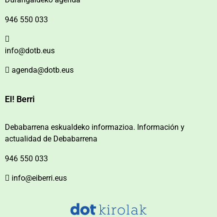
946 550 033
info@dotb.eus
agenda@dotb.eus
EI! Berri
Debabarrena eskualdeko informazioa. Información y
actualidad de Debabarrena
946 550 033
info@eiberri.eus