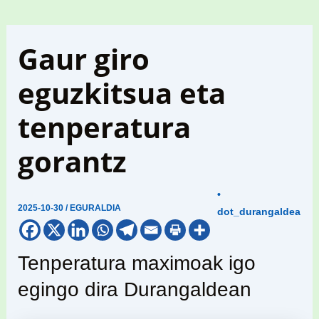
Gaur giro
eguzkitsua eta
tenperatura
gorantz
•
2025-10-30
/
EGURALDIA
dot_durangaldea
Tenperatura maximoak igo
egingo dira Durangaldean