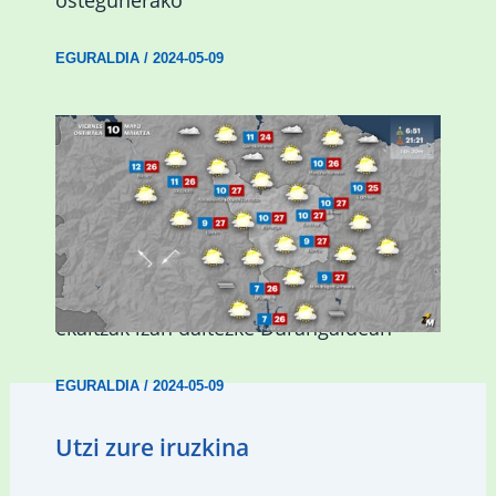
EGURALDIA
/
2024-05-09
Asteburuan 25 gradu baino gehiago eta
ekaitzak izan daitezke Durangaldean
EGURALDIA
/
2024-05-09
Utzi zure iruzkina