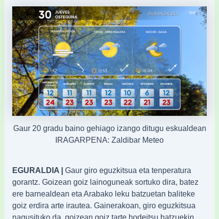
Gaur 20 gradu baino gehiago izango ditugu eskualdean
IRAGARPENA: Zaldibar Meteo
EGURALDIA |
Gaur giro eguzkitsua eta tenperatura
gorantz. Goizean goiz lainoguneak sortuko dira, batez
ere barnealdean eta Arabako leku batzuetan baliteke
goiz erdira arte irautea. Gainerakoan, giro eguzkitsua
nagusituko da, goizean goiz tarte hodeitsu batzuekin,