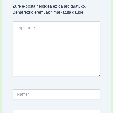
Zure e-posta helbidea ez da argitaratuko.
Beharrezko eremuak
*
markatuta daude
Type
here..
Name*
Email*