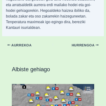
eta arratsaldetik aurrera erdi mailako hodei eta goi-
hodei gehiagorekin. Hegoaldeko haizea ibiliko da,
bolada zakar eta oso zakarrekin haizeguneetan.
Tenperatura maximoak igo egingo dira, bereziki
Kantauri isurialdean.
AURREKOA
HURRENGOA
Albiste gehiago