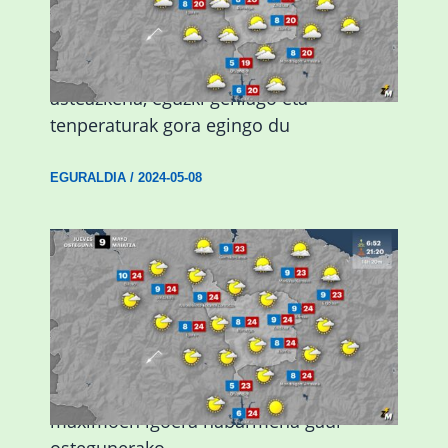
Eguraldiak hobera egingo du gaur,
asteazkena, eguzki gehiago eta
tenperaturak gora egingo du
EGURALDIA
/
2024-05-08
Giro eguzkitsua eta tenperatura
maximoen igoera nabarmena gaur
ostegunerako