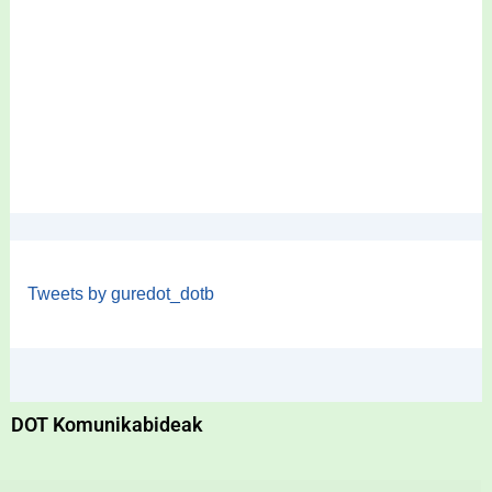
Tweets by guredot_dotb
DOT Komunikabideak