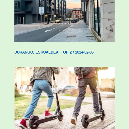
Udal etxebizitza tasatuei buruzko lehen
ordenantza izango du Durangok
DURANGO
,
ESKUALDEA
,
TOP 2
/
2024-02-06
Ostegun honetan “Oinezko
Nagusientzako Bide Segurtasuna”