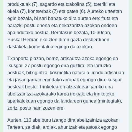
produktuak (7), sagardo eta txakolina (5), txerriki eta
okela (7), kontserbak (7) eta patea (6). Aurreko urteetan
egin bezala, bi sari banatuko dira aurten ere: fruta eta
barazki-postu onena eta nekazaritza-azokan ondoen
apaindutako postua. Berritasun bezala, 10:30ean,
Euskal Herrian ekoizten diren gazta desberdinen
dastaketa komentatua egingo da azokan.
Txanporta plazan, berriz, artisautza azoka egongo da
ikusgai. 27 postu egongo dira guztira, eta larruzko
postuak, bitxigintza, kosmetika naturala, modu artisauan
eta jasangarrian egindako arropak egongo dira ikusgai,
besteak beste. Trinketearen atzealdean jarriko dira
abeltzaintza-azokarako karpa irekiak, eta trinketeko
aparkalekuan egongo da landareen gunea (mintegiak),
zortzi postu hain zuzen ere.
Aurten, 110 abelburu izango dira abeltzaintza azokan.
Tartean, zaldiak, ardiak, ahuntzak eta astoak egongo