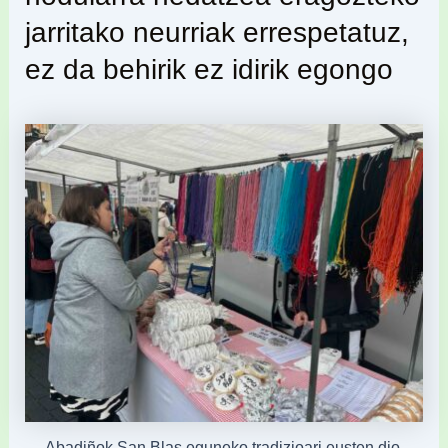
jarritako neurriak errespetatuz,
ez da behirik ez idirik egongo
Abadiñok San Blas eguneko tradizioari eusten dio.