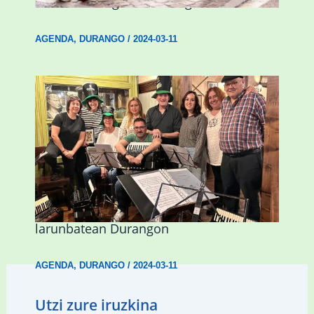
hitzaldia izango da Durangon
AGENDA
,
DURANGO
/
2024-03-11
Herri Maite akordeoi taldeak S. Patrick
Irlandako patroia ospatuko du
larunbatean Durangon
AGENDA
,
DURANGO
/
2024-03-11
Utzi zure iruzkina