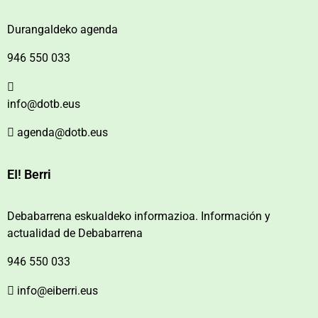
Durangaldeko agenda
946 550 033
info@dotb.eus
agenda@dotb.eus
EI! Berri
Debabarrena eskualdeko informazioa. Información y
actualidad de Debabarrena
946 550 033
info@eiberri.eus