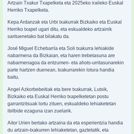
Artzain Txakur Txapelketa eta 2025eko iraileko Euskal
Herriko Txapelketa.
Kepa Ardanzak eta Urbi txakurrak Bizkaiko eta Euskal
Herriko txapel ugari ditu, eta eskualdeko artzainik
sarituenetako bat bilakatu da.
José Miguel Echebarría eta Soli txakurra lehiakide
nabarmena da Bizkaian, eta haren trebetasuna are
nabarmenagoa da entzumen- eta ahots-urritasunarekin
parte hartzen duenean, txakurrarekin lotura handia
baitu.
Angel Azkorbebeitiak eta bere txakurrak, Lutxik,
Bizkaiko eta Euskal Herriko txapelketetan postu
garrantzitsuak lortu zituen, eskualdeko lehiaketetan
ibilbide ezaguna izan zuelarik.
Aitor Urien bertako artzaina da eta esperientzia handia
du artzain-txakurren lehiaketetan, gaztetatik, eta