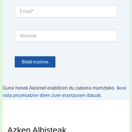
Email*
Website
Gune honek Akismet erabiltzen du zaborra murrizteko.
Ikusi
nola prozesatzen diren zure erantzunen datuak.
Azken Albisteak