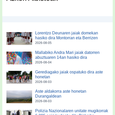
Lorentzo Deunaren jaiak domekan
hasiko dira Montorran eta Berrizen
2026-08-05
Mallabiko Andra Mari jaiak datorren
abuztuaren 14an hasiko dira
2026-08-04
Gerediagako jaiak ospatuko dira aste
honetan
2026-08-03
Aste aldakorra aste honetan
Durangaldean
2026-08-03
Polizia Nazionalaren unitate mugikorrak