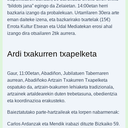
“bildots jana” egingo da Zelaietan. 14:00etan herri
bazkaria izango da probalekuan. Urtarrilaren 30era arte
eman daiteke izena, eta bazkarirako txartelak (15€)
Errota Kultur Etxean eta Udal Mediatekan erosi ahal
izango dira otsailaren 2tik aurrera.
Ardi txakurren txapelketa
Gaur, 11:00etan, Abadiñon, Jubilatuen Tabernaren
aurrean, Abadiñoko Artzain Txakurren Txapelketa
ospatuko da, artzain-txakurren lehiaketa tradizionala,
artzainek artaldearekin duten trebetasuna, obedientzia
eta koordinazioa erakusteko.
Baieztatutako parte-hartzaileak eta lorpen nabarmenak:
Carlos Ardanzak eta Mendik irabazi dituzte Bizkaiko 59.