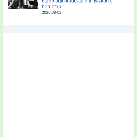
6.295 agiri kudeatu ditu Bizkaiko
herrietan
2026-08-02