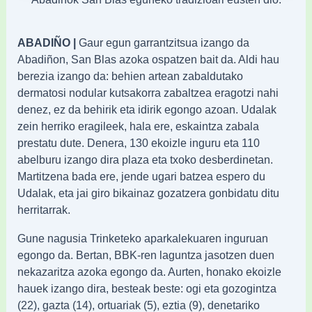
ABADIÑO |
Gaur egun garrantzitsua izango da
Abadiñon, San Blas azoka ospatzen bait da. Aldi hau
berezia izango da: behien artean zabaldutako
dermatosi nodular kutsakorra zabaltzea eragotzi nahi
denez, ez da behirik eta idirik egongo azoan. Udalak
zein herriko eragileek, hala ere, eskaintza zabala
prestatu dute. Denera, 130 ekoizle inguru eta 110
abelburu izango dira plaza eta txoko desberdinetan.
Martitzena bada ere, jende ugari batzea espero du
Udalak, eta jai giro bikainaz gozatzera gonbidatu ditu
herritarrak.
Gune nagusia Trinketeko aparkalekuaren inguruan
egongo da. Bertan, BBK-ren laguntza jasotzen duen
nekazaritza azoka egongo da. Aurten, honako ekoizle
hauek izango dira, besteak beste: ogi eta gozogintza
(22), gazta (14), ortuariak (5), eztia (9), denetariko