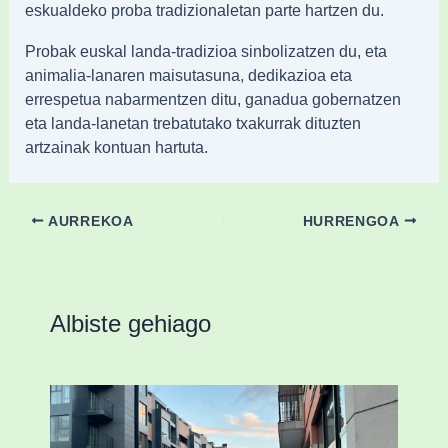
eskualdeko proba tradizionaletan parte hartzen du.
Probak euskal landa-tradizioa sinbolizatzen du, eta
animalia-lanaren maisutasuna, dedikazioa eta
errespetua nabarmentzen ditu, ganadua gobernatzen
eta landa-lanetan trebatutako txakurrak dituzten
artzainak kontuan hartuta.
AURREKOA
HURRENGOA
Albiste gehiago