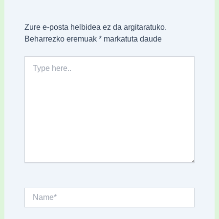
Zure e-posta helbidea ez da argitaratuko.
Beharrezko eremuak
*
markatuta daude
Type
here..
Name*