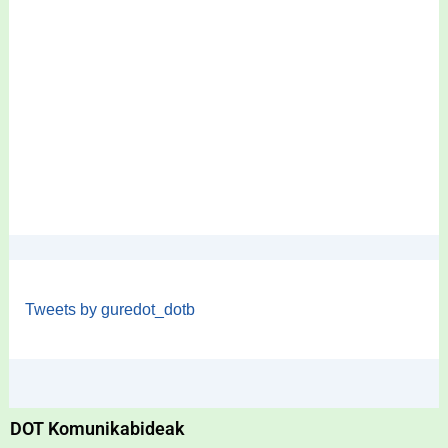
Tweets by guredot_dotb
DOT Komunikabideak