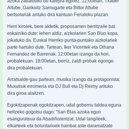
azoka zabalduko du kalejira eginez. 12:00etan, Txaber
Altube, Garikoitz Sarriugarte eta Bittor Altube
bertsolariak arituko dira kantuan Ferialeku plazan.
Herri kirolek, bere aldetik, proposamen berritzaile bat
eskainiko dute: lehen aldiz, aizkolarien San Blas kopa
jokatuko da. Euskal Herriko punta-puntako aizkolariek
parte hartuko dute. Tartean, Iker Vicentek eta Oihana
Fernandez de Barrenak. 12:00etan izango da hori,
probalekuan. 18:00etan, berriz, zaldi probak egongo
dira probalekuan.
Arratsalde-gau partean, musika izango da protagonista:
Muxutruk erromeria eta DJ Bull eta Dj Reimy arituko
dira giroa alaitzen.
Egokitzapenak egokitzapen, udal gobernu taldea eguna
heltzeko gogotsu dago: “San Blas azoka egun
esanguratsua da Abadiñorentzat. Udal langileek,
elkarteek eta boluntarioek hainbat aste daramatzate