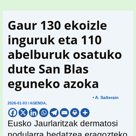
Gaur 130 ekoizle
inguruk eta 110
abelburuk osatuko
dute San Blas
eguneko azoka
• A. Salterain
2026-01-03
/
AGENDA
,
Eusko Jaurlaritzak dermatosi
nodularra hedatzea eragozteko