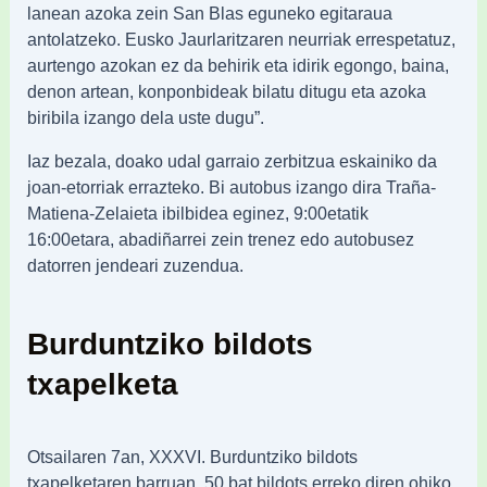
lanean azoka zein San Blas eguneko egitaraua
antolatzeko. Eusko Jaurlaritzaren neurriak errespetatuz,
aurtengo azokan ez da behirik eta idirik egongo, baina,
denon artean, konponbideak bilatu ditugu eta azoka
biribila izango dela uste dugu”.
Iaz bezala, doako udal garraio zerbitzua eskainiko da
joan-etorriak errazteko. Bi autobus izango dira Traña-
Matiena-Zelaieta ibilbidea eginez, 9:00etatik
16:00etara, abadiñarrei zein trenez edo autobusez
datorren jendeari zuzendua.
Burduntziko bildots
txapelketa
Otsailaren 7an, XXXVI. Burduntziko bildots
txapelketaren barruan, 50 bat bildots erreko diren ohiko