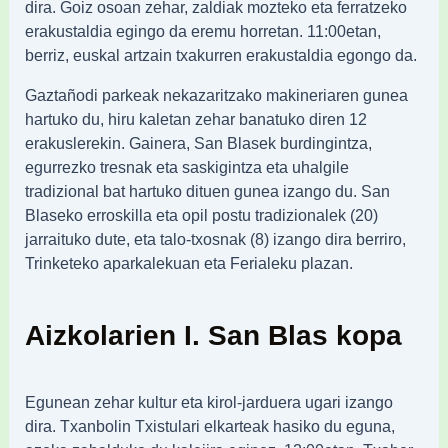
dira. Goiz osoan zehar, zaldiak mozteko eta ferratzeko
erakustaldia egingo da eremu horretan. 11:00etan,
berriz, euskal artzain txakurren erakustaldia egongo da.
Gaztañodi parkeak nekazaritzako makineriaren gunea
hartuko du, hiru kaletan zehar banatuko diren 12
erakuslerekin. Gainera, San Blasek burdingintza,
egurrezko tresnak eta saskigintza eta uhalgile
tradizional bat hartuko dituen gunea izango du. San
Blaseko erroskilla eta opil postu tradizionalek (20)
jarraituko dute, eta talo-txosnak (8) izango dira berriro,
Trinketeko aparkalekuan eta Ferialeku plazan.
Aizkolarien I. San Blas kopa
Egunean zehar kultur eta kirol-jarduera ugari izango
dira. Txanbolin Txistulari elkarteak hasiko du eguna,