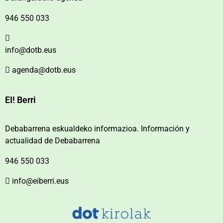
946 550 033
info@dotb.eus
agenda@dotb.eus
EI! Berri
Debabarrena eskualdeko informazioa. Información y
actualidad de Debabarrena
946 550 033
info@eiberri.eus