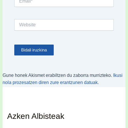
Website
Gune honek Akismet erabiltzen du zaborra murrizteko.
Ikusi
nola prozesatzen diren zure erantzunen datuak.
Azken Albisteak