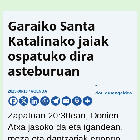
Garaiko Santa
Katalinako jaiak
ospatuko dira
asteburuan
•
2025-09-10
/
AGENDA
dot_durangaldea
Zapatuan 20:30ean, Donien
Atxa jasoko da eta igandean,
meza eta dantzariak egongo