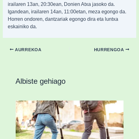
irailaren 13an, 20:30ean, Donien Atxa jasoko da.
Igandean, irailaren 14an, 11:00etan, meza egongo da.
Horren ondoren, dantzariak egongo dira eta luntxa
eskainiko da.
AURREKOA
HURRENGOA
Albiste gehiago