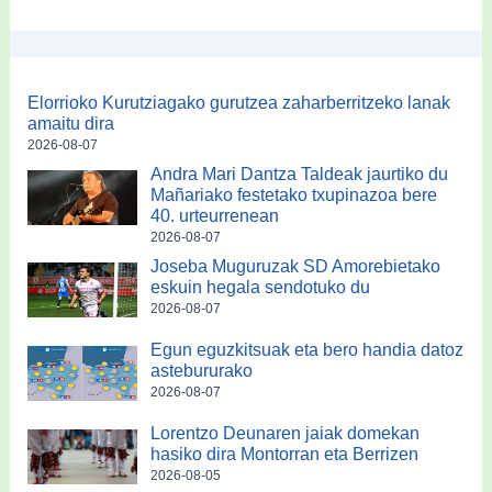
Elorrioko Kurutziagako gurutzea zaharberritzeko lanak
amaitu dira
2026-08-07
Andra Mari Dantza Taldeak jaurtiko du
Mañariako festetako txupinazoa bere
40. urteurrenean
2026-08-07
Joseba Muguruzak SD Amorebietako
eskuin hegala sendotuko du
2026-08-07
Egun eguzkitsuak eta bero handia datoz
astebururako
2026-08-07
Lorentzo Deunaren jaiak domekan
hasiko dira Montorran eta Berrizen
2026-08-05