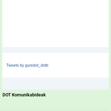
Tweets by guredot_dotb
DOT Komunikabideak