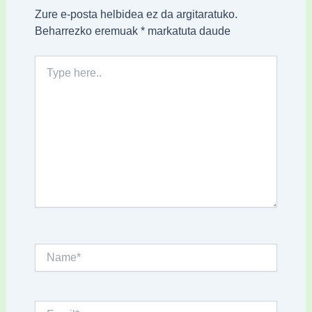
Zure e-posta helbidea ez da argitaratuko.
Beharrezko eremuak
*
markatuta daude
Type
here..
Name*
Email*