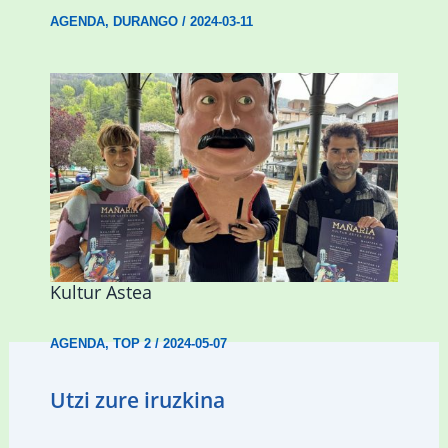
AGENDA
,
DURANGO
/
2024-03-11
Porrotx eta Mari Motots pailazoen
ikuskizunarekin hasiko da Mañariako
Kultur Astea
AGENDA
,
TOP 2
/
2024-05-07
Utzi zure iruzkina