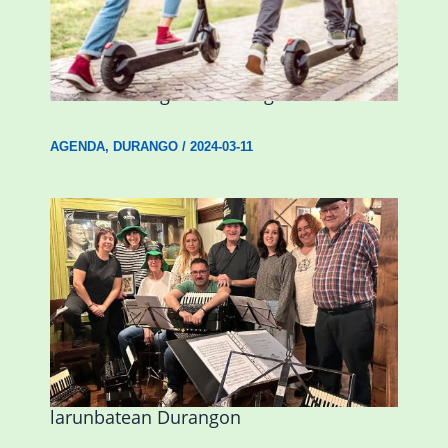
Ostegun honetan “Oinezko
Nagusientzako Bide Segurtasuna”
hitzaldia izango da Durangon
AGENDA
,
DURANGO
/
2024-03-11
Herri Maite akordeoi taldeak S. Patrick
Irlandako patroia ospatuko du
larunbatean Durangon