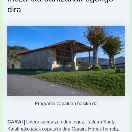
dira
Programa zapatuan hasiko da
GARAI |
Urtero suertatzen den legez, irailean Santa
Katalinako jaiak ospatuko dira Garain. Horiek horrela,