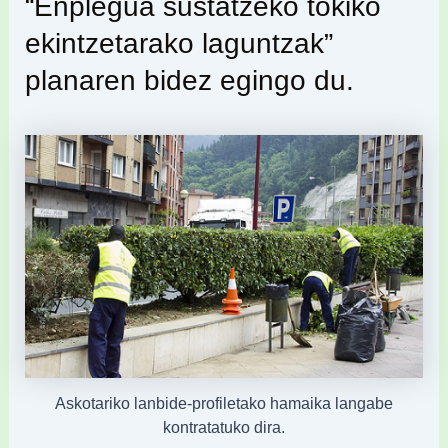
“Enplegua sustatzeko tokiko
ekintzetarako laguntzak”
planaren bidez egingo du.
Askotariko lanbide-profiletako hamaika langabe
kontratatuko dira.