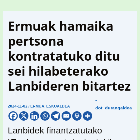
Ermuak hamaika
pertsona
kontratatuko ditu
sei hilabeterako
Lanbideren bitartez
•
2024-11-02
/
ERMUA
,
ESKUALDEA
dot_durangaldea
Lanbidek finantzatutako