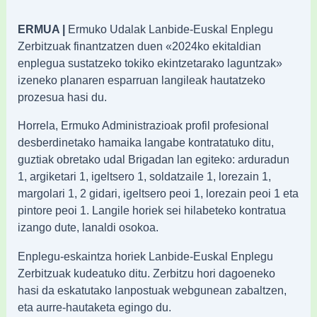
ERMUA |
Ermuko Udalak Lanbide-Euskal Enplegu
Zerbitzuak finantzatzen duen «2024ko ekitaldian
enplegua sustatzeko tokiko ekintzetarako laguntzak»
izeneko planaren esparruan langileak hautatzeko
prozesua hasi du.
Horrela, Ermuko Administrazioak profil profesional
desberdinetako hamaika langabe kontratatuko ditu,
guztiak obretako udal Brigadan lan egiteko: arduradun
1, argiketari 1, igeltsero 1, soldatzaile 1, lorezain 1,
margolari 1, 2 gidari, igeltsero peoi 1, lorezain peoi 1 eta
pintore peoi 1. Langile horiek sei hilabeteko kontratua
izango dute, lanaldi osokoa.
Enplegu-eskaintza horiek Lanbide-Euskal Enplegu
Zerbitzuak kudeatuko ditu. Zerbitzu hori dagoeneko
hasi da eskatutako lanpostuak webgunean zabaltzen,
eta aurre-hautaketa egingo du.