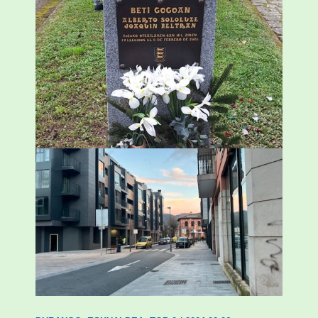
«Azkenengo 40 urteetan Zaldibar jo zuen
ingurumen-hondamendirik larriena»
ESKUALDEA
,
ZALDIBAR
/
2024-02-06
Udal etxebizitza tasatuei buruzko lehen
ordenantza izango du Durangok