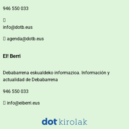
946 550 033
info@dotb.eus
agenda@dotb.eus
EI! Berri
Debabarrena eskualdeko informazioa. Información y
actualidad de Debabarrena
946 550 033
info@eiberri.eus