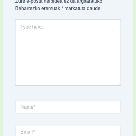
Zure e-posta helbidea ez da argitaratuko.
Beharrezko eremuak
*
markatuta daude
Type
here..
Name*
Email*