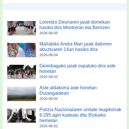
Lorentzo Deunaren jaiak domekan
hasiko dira Montorran eta Berrizen
2026-08-05
Mallabiko Andra Mari jaiak datorren
abuztuaren 14an hasiko dira
2026-08-04
Gerediagako jaiak ospatuko dira aste
honetan
2026-08-03
Aste aldakorra aste honetan
Durangaldean
2026-08-03
Polizia Nazionalaren unitate mugikorrak
6.295 agiri kudeatu ditu Bizkaiko
herrietan
2026-08-02