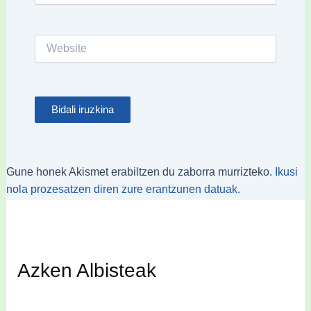
Website
Gune honek Akismet erabiltzen du zaborra murrizteko.
Ikusi
nola prozesatzen diren zure erantzunen datuak.
Azken Albisteak