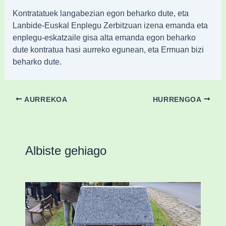
Kontratatuek langabezian egon beharko dute, eta
Lanbide-Euskal Enplegu Zerbitzuan izena emanda eta
enplegu-eskatzaile gisa alta emanda egon beharko
dute kontratua hasi aurreko egunean, eta Ermuan bizi
beharko dute.
AURREKOA
HURRENGOA
Albiste gehiago