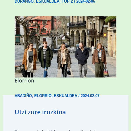
DURANGO
,
ESKUALDEA
,
TOP 2
/
2024-02-06
Mankomunitateko gizarte-langileak
presentzia indartu du Abadiñon eta
Elorrion
ABADIÑO
,
ELORRIO
,
ESKUALDEA
/
2024-02-07
Utzi zure iruzkina