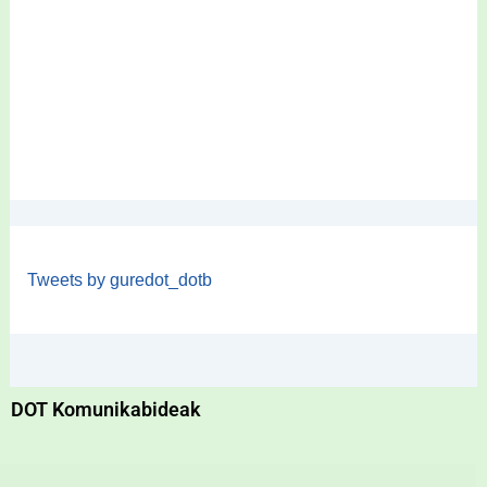
Tweets by guredot_dotb
DOT Komunikabideak