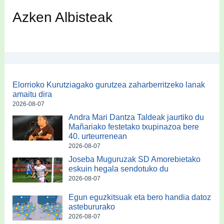
Azken Albisteak
Elorrioko Kurutziagako gurutzea zaharberritzeko lanak
amaitu dira
2026-08-07
Andra Mari Dantza Taldeak jaurtiko du
Mañariako festetako txupinazoa bere
40. urteurrenean
2026-08-07
Joseba Muguruzak SD Amorebietako
eskuin hegala sendotuko du
2026-08-07
Egun eguzkitsuak eta bero handia datoz
astebururako
2026-08-07