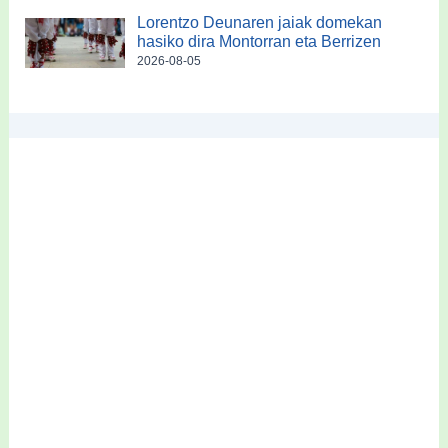
Lorentzo Deunaren jaiak domekan
hasiko dira Montorran eta Berrizen
2026-08-05