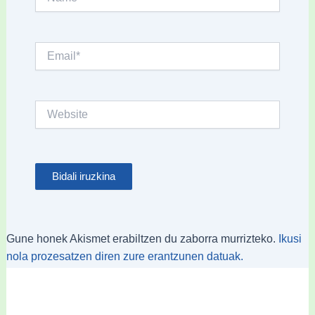
Email*
Website
Gune honek Akismet erabiltzen du zaborra murrizteko.
Ikusi
nola prozesatzen diren zure erantzunen datuak.