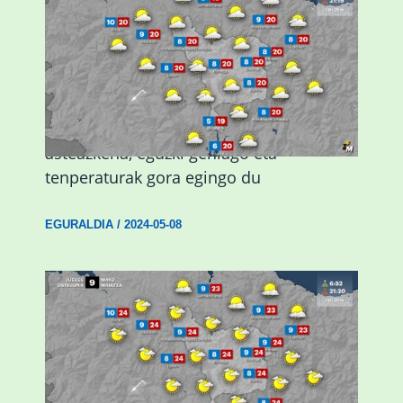
Eguraldiak hobera egingo du gaur,
asteazkena, eguzki gehiago eta
tenperaturak gora egingo du
EGURALDIA
/
2024-05-08