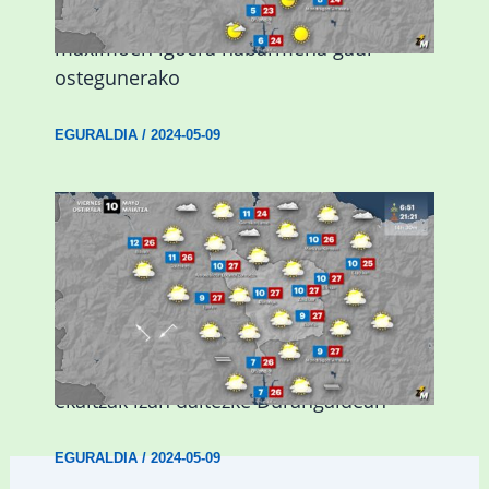
Giro eguzkitsua eta tenperatura
maximoen igoera nabarmena gaur
ostegunerako
EGURALDIA
/
2024-05-09
Asteburuan 25 gradu baino gehiago eta
ekaitzak izan daitezke Durangaldean
EGURALDIA
/
2024-05-09