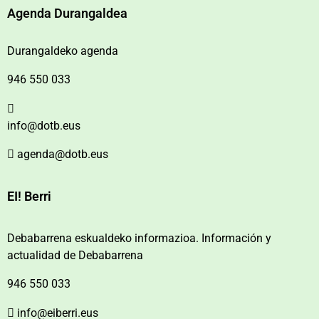
Agenda Durangaldea
Durangaldeko agenda
946 550 033
info@dotb.eus
agenda@dotb.eus
EI! Berri
Debabarrena eskualdeko informazioa. Información y
actualidad de Debabarrena
946 550 033
info@eiberri.eus