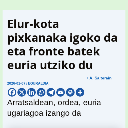
Elur-kota
pixkanaka igoko da
eta fronte batek
euria utziko du
• A. Salterain
2026-01-07
/
EGURALDIA
Arratsaldean, ordea, euria
ugariagoa izango da