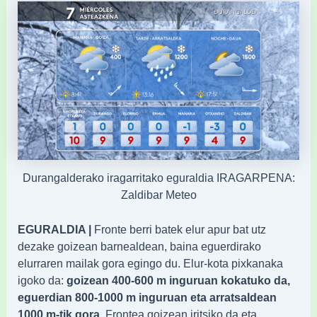
Durangalderako iragarritako eguraldia IRAGARPENA:
Zaldibar Meteo
EGURALDIA |
Fronte berri batek elur apur bat utz
dezake goizean barnealdean, baina eguerdirako
elurraren mailak gora egingo du. Elur-kota pixkanaka
igoko da:
goizean 400-600 m inguruan kokatuko da,
eguerdian 800-1000 m inguruan eta arratsaldean
1000 m-tik gora
. Frontea goizean iritsiko da eta