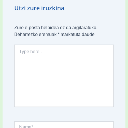
Utzi zure iruzkina
Zure e-posta helbidea ez da argitaratuko.
Beharrezko eremuak
*
markatuta daude
Type
here..
Name*