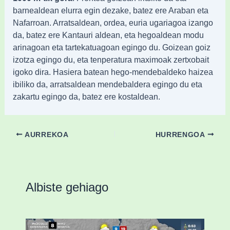
barnealdean elurra egin dezake, batez ere Araban eta
Nafarroan. Arratsaldean, ordea, euria ugariagoa izango
da, batez ere Kantauri aldean, eta hegoaldean modu
arinagoan eta tartekatuagoan egingo du. Goizean goiz
izotza egingo du, eta tenperatura maximoak zertxobait
igoko dira. Hasiera batean hego-mendebaldeko haizea
ibiliko da, arratsaldean mendebaldera egingo du eta
zakartu egingo da, batez ere kostaldean.
AURREKOA
HURRENGOA
Albiste gehiago