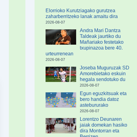
Elorrioko Kurutziagako gurutzea
zaharberritzeko lanak amaitu dira
2026-08-07
Andra Mari Dantza
Taldeak jaurtiko du
Mañariako festetako
txupinazoa bere 40.
urteurrenean
2026-08-07
Joseba Muguruzak SD
Amorebietako eskuin
hegala sendotuko du
2026-08-07
Egun eguzkitsuak eta
bero handia datoz
astebururako
2026-08-07
Lorentzo Deunaren
jaiak domekan hasiko
dira Montorran eta
Berrizen