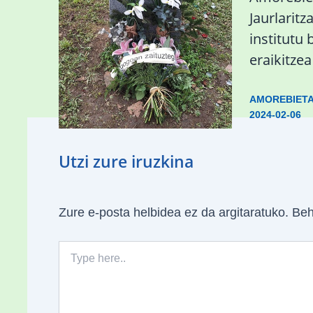
Zaldibar jo zuen
Jaurlaritz
ingurumen-
institutu 
hondamendirik larriena»
eraikitze
ESKUALDEA
,
ZALDIBAR
/
2024-02-
AMOREBIET
06
2024-02-06
Utzi zure iruzkina
Zure e-posta helbidea ez da argitaratuko.
Beh
Type
here..