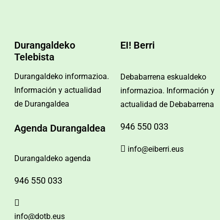
Durangaldeko
EI! Berri
Telebista
Durangaldeko informazioa.
Debabarrena eskualdeko
Información y actualidad
informazioa. Información y
de Durangaldea
actualidad de Debabarrena
946 550 033
Agenda Durangaldea
info@eiberri.eus
Durangaldeko agenda
946 550 033
info@dotb.eus