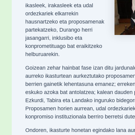
ikasleek, irakasleek eta udal
ordezkariek elkarrekin
hausnartzeko eta proposamenak
partekatzeko, Durango herri
jasangarri, inklusibo eta
konprometituago bat eraikitzeko
helburuarekin.
Goizean zehar hainbat fase izan ditu jardunald
aurreko ikasturtean aurkeztutako proposamena
berrien gainetik lehentasuna emanez; erreken
eskuko azoka bat antolatzea; kalean dauden 
Ezkurdi, Tabira eta Landako inguruko bidegorr
Proposamen horien aurrean, udal ordezkariek
konpromiso instituzionala berriro berretsi dute
Ondoren, ikasturte honetan egindako lana aur