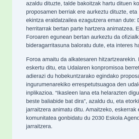
azaldu dituzte, talde bakoitzak hartu dituen 
proposamen berriak ere aurkeztu dituzte, eta
ekintza eraldatzailea ezagutzera eman dute: 
herritarrak bertan parte hartzera animatzea. 
Foroaren egunean bertan aurkeztu da ofizialk
bideragarritasuna baloratu dute, eta interes 
Foroa amaitu da alkatesaren hitzartzearekin. 
eskertu ditu, eta Udalaren konpromisoa berret
adierazi du hobekuntzarako egindako propos
ingurumenarekiko errespetutsuagoa den udalerr
inplikazioa. “Ikasleen lana eta helarazten di
beste baliabide bat dira”, azaldu du, eta etor
jarraitzera animatu ditu. Amaitzeko, eskerrak
komunitatea gonbidatu du 2030 Eskola Agend
jarraitzera.