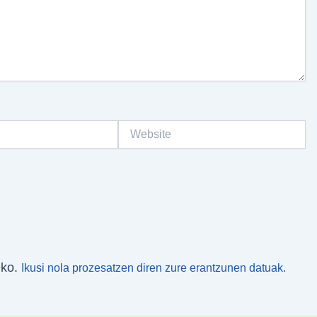
Website
eko.
Ikusi nola prozesatzen diren zure erantzunen datuak.