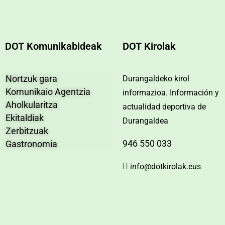
DOT Komunikabideak
DOT Kirolak
Nortzuk gara
Durangaldeko kirol
Komunikaio Agentzia
informazioa. Información y
Aholkularitza
actualidad deportiva de
Ekitaldiak
Durangaldea
Zerbitzuak
946 550 033
Gastronomia
info@dotkirolak.eus