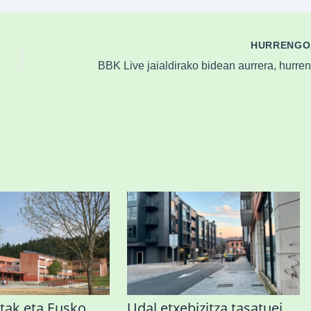
HURRENG
tak eta Eusko
Udal etxebizitza tasatuei