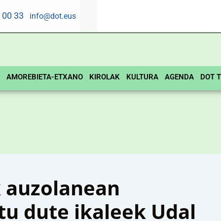
5 00 33
info@dot.eus
AMOREBIETA-ETXANO
KIROLAK
KULTURA
AGENDA
DOT T
 auzolanean
tu dute ikaleek Udal