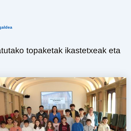
galdea
tutako topaketak ikastetxeak eta