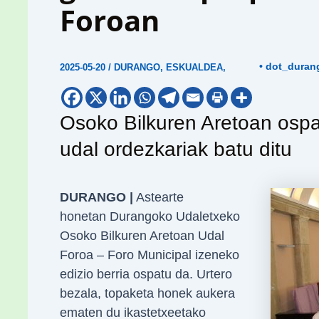
Foroan
• dot_duran
2025-05-20
/
DURANGO
,
ESKUALDEA
,
Osoko Bilkuren Aretoan ospa
udal ordezkariak batu ditu
DURANGO |
Astearte
honetan
Durangoko Udaletxeko
Osoko Bilkuren Aretoan Udal
Foroa – Foro Municipal izeneko
edizio berria ospatu da. Urtero
bezala, topaketa honek aukera
ematen du ikastetxeetako