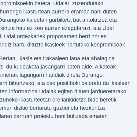
konpromisoekin batera. Udalari zuzendutako
 hurrengo ikasturtean aurrera eraman nahi duten
Durangoko kaleetan garbiketa bat antolatzea eta
Ekintza hau ez zen aurrez ezagutarazi, eta Udal
i. Udal ordezkariek proposamen berri horien
handiz hartu dituzte ikasleek hartutako konpromisoak.
Bertan, ikasle eta irakasleen lana eta ahalegina
si du kudeaketa jasangarri baten alde. Alkateak
amenak lagungarri handiak direla Durango
i bihurtzeko, eta oso positiboki baloratu du ikasleen
guten informazioa Udalak egiten dituen jardueretarako
kizuneko ikasturteetan ere lankidetza bide beretik
 eman dizkie bertaratu guztiei eta hezkuntza
aren barruan proiektu honi bultzada ematen