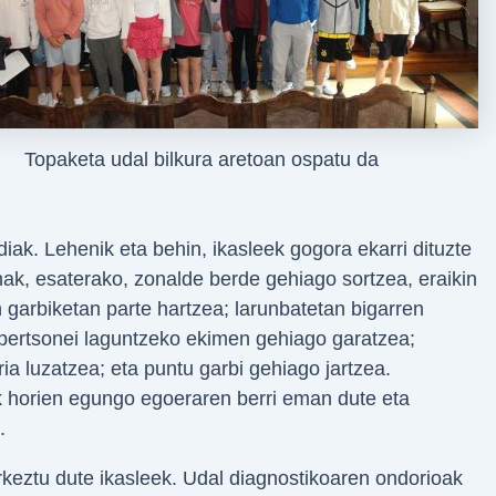
Topaketa udal bilkura aretoan ospatu da
iak. Lehenik eta behin, ikasleek gogora ekarri dituzte
k, esaterako, zonalde berde gehiago sortzea, eraikin
 garbiketan parte hartzea; larunbatetan bigarren
pertsonei laguntzeko ekimen gehiago garatzea;
ia luzatzea; eta puntu garbi gehiago jartzea.
 horien egungo egoeraren berri eman dute eta
.
keztu dute ikasleek. Udal diagnostikoaren ondorioak