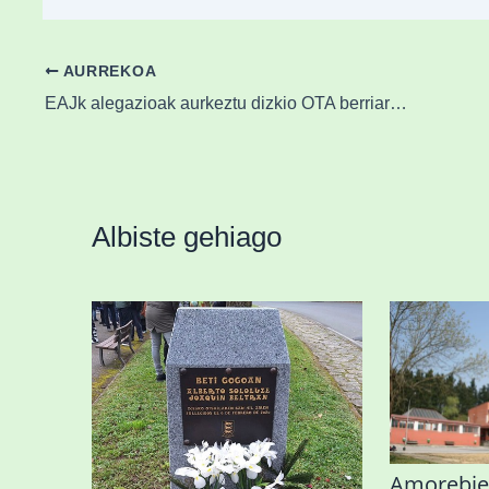
AURREKOA
EAJk alegazioak aurkeztu dizkio OTA berriari, Matienako merkataritza babesteko
Albiste gehiago
«Azkenengo 40 urteetan
Amorebie