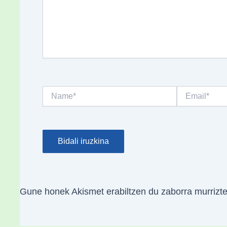
Name*
Email*
Gune honek Akismet erabiltzen du zaborra murrizt