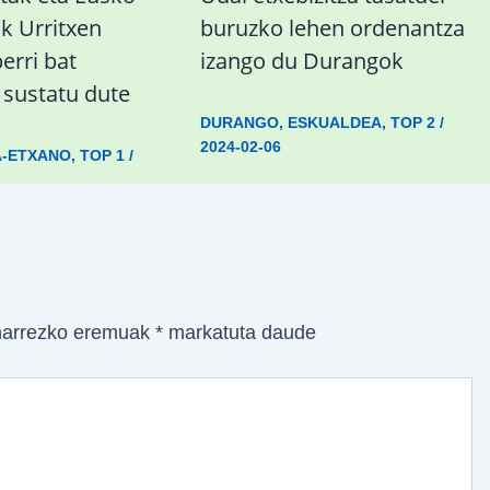
ak Urritxen
buruzko lehen ordenantza
berri bat
izango du Durangok
a sustatu dute
DURANGO
,
ESKUALDEA
,
TOP 2
/
2024-02-06
A-ETXANO
,
TOP 1
/
arrezko eremuak
*
markatuta daude