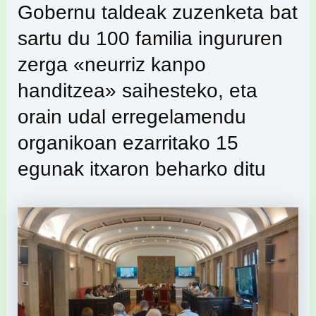
Gobernu taldeak zuzenketa bat
sartu du 100 familia ingururen
zerga «neurriz kanpo
handitzea» saihesteko, eta
orain udal erregelamendu
organikoan ezarritako 15
egunak itxaron beharko ditu