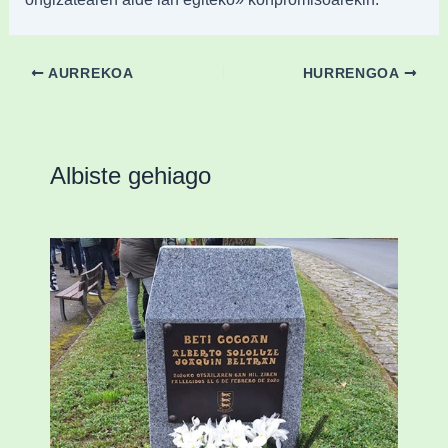
AURREKOA
HURRENGOA
Albiste gehiago
«Azkenengo 40 urteetan Zaldibar jo zuen
ingurumen-hondamendirik larriena»