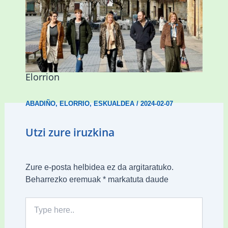
Mankomunitateko gizarte-langileak
presentzia indartu du Abadiñon eta
Elorrion
ABADIÑO
,
ELORRIO
,
ESKUALDEA
/
2024-02-07
Utzi zure iruzkina
Zure e-posta helbidea ez da argitaratuko.
Beharrezko eremuak
*
markatuta daude
Type
here..