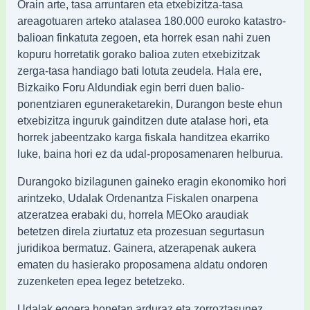
Orain arte, tasa arruntaren eta etxebizitza-tasa
areagotuaren arteko atalasea 180.000 euroko katastro-
balioan finkatuta zegoen, eta horrek esan nahi zuen
kopuru horretatik gorako balioa zuten etxebizitzak
zerga-tasa handiago bati lotuta zeudela. Hala ere,
Bizkaiko Foru Aldundiak egin berri duen balio-
ponentziaren eguneraketarekin, Durangon beste ehun
etxebizitza inguruk gainditzen dute atalase hori, eta
horrek jabeentzako karga fiskala handitzea ekarriko
luke, baina hori ez da udal-proposamenaren helburua.
Durangoko bizilagunen gaineko eragin ekonomiko hori
arintzeko, Udalak Ordenantza Fiskalen onarpena
atzeratzea erabaki du, horrela MEOko araudiak
betetzen direla ziurtatuz eta prozesuan segurtasun
juridikoa bermatuz. Gainera, atzerapenak aukera
ematen du hasierako proposamena aldatu ondoren
zuzenketen epea legez betetzeko.
Udalak egoera honetan arduraz eta zorroztasunez