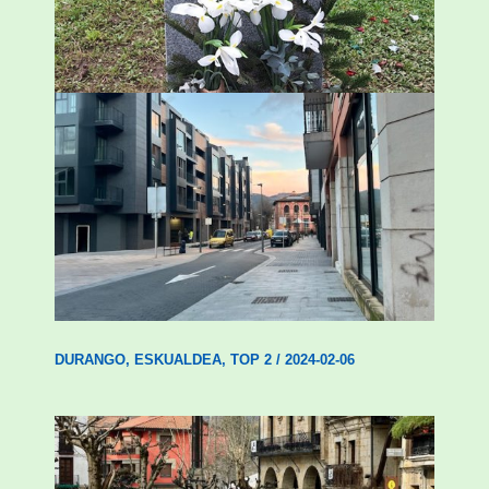
ESKUALDEA
,
ZALDIBAR
/
2024-02-06
Udal etxebizitza tasatuei buruzko lehen
ordenantza izango du Durangok
DURANGO
,
ESKUALDEA
,
TOP 2
/
2024-02-06