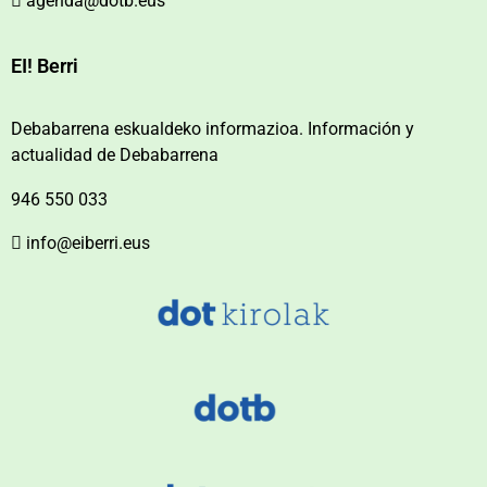
agenda@dotb.eus
EI! Berri
Debabarrena eskualdeko informazioa. Información y
actualidad de Debabarrena
946 550 033
info@eiberri.eus