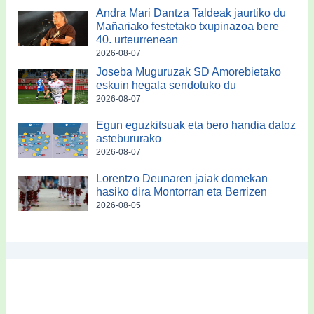
Andra Mari Dantza Taldeak jaurtiko du
Mañariako festetako txupinazoa bere
40. urteurrenean
2026-08-07
Joseba Muguruzak SD Amorebietako
eskuin hegala sendotuko du
2026-08-07
Egun eguzkitsuak eta bero handia datoz
astebururako
2026-08-07
Lorentzo Deunaren jaiak domekan
hasiko dira Montorran eta Berrizen
2026-08-05