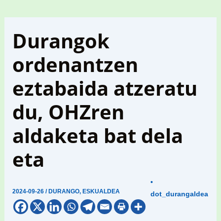
Durangok
ordenantzen
eztabaida atzeratu
du, OHZren
aldaketa bat dela
eta
•
2024-09-26
/
DURANGO
,
ESKUALDEA
dot_durangaldea