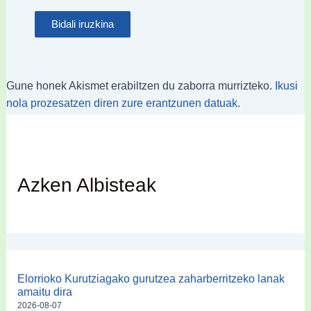
Gune honek Akismet erabiltzen du zaborra murrizteko.
Ikusi
nola prozesatzen diren zure erantzunen datuak.
Azken Albisteak
Elorrioko Kurutziagako gurutzea zaharberritzeko lanak
amaitu dira
2026-08-07