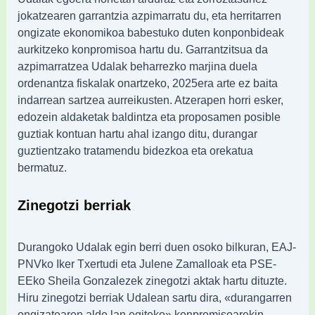
jokatzearen garrantzia azpimarratu du, eta herritarren
ongizate ekonomikoa babestuko duten konponbideak
aurkitzeko konpromisoa hartu du. Garrantzitsua da
azpimarratzea Udalak beharrezko marjina duela
ordenantza fiskalak onartzeko, 2025era arte ez baita
indarrean sartzea aurreikusten. Atzerapen horri esker,
edozein aldaketak baldintza eta proposamen posible
guztiak kontuan hartu ahal izango ditu, durangar
guztientzako tratamendu bidezkoa eta orekatua
bermatuz.
Zinegotzi berriak
Durangoko Udalak egin berri duen osoko bilkuran, EAJ-
PNVko Iker Txertudi eta Julene Zamalloak eta PSE-
EEko Sheila Gonzalezek zinegotzi aktak hartu dituzte.
Hiru zinegotzi berriak Udalean sartu dira, «durangarren
ongizatearen alde lan egiteko» konpromisoarekin.