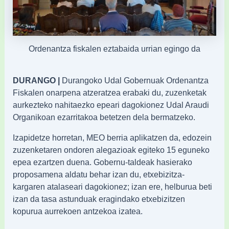
Ordenantza fiskalen eztabaida urrian egingo da
DURANGO |
Durangoko Udal Gobernuak Ordenantza
Fiskalen onarpena atzeratzea erabaki du, zuzenketak
aurkezteko nahitaezko epeari dagokionez Udal Araudi
Organikoan ezarritakoa betetzen dela bermatzeko.
Izapidetze horretan, MEO berria aplikatzen da, edozein
zuzenketaren ondoren alegazioak egiteko 15 eguneko
epea ezartzen duena. Gobernu-taldeak hasierako
proposamena aldatu behar izan du, etxebizitza-
kargaren atalaseari dagokionez; izan ere, helburua beti
izan da tasa astunduak eragindako etxebizitzen
kopurua aurrekoen antzekoa izatea.