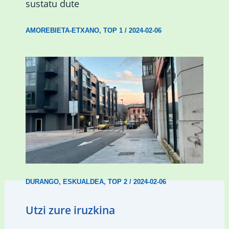
sustatu dute
AMOREBIETA-ETXANO
,
TOP 1
/
2024-02-06
Udal etxebizitza tasatuei buruzko lehen
ordenantza izango du Durangok
DURANGO
,
ESKUALDEA
,
TOP 2
/
2024-02-06
Utzi zure iruzkina