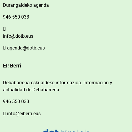
Durangaldeko agenda
946 550 033
info@dotb.eus
agenda@dotb.eus
EI! Berri
Debabarrena eskualdeko informazioa. Información y
actualidad de Debabarrena
946 550 033
info@eiberri.eus