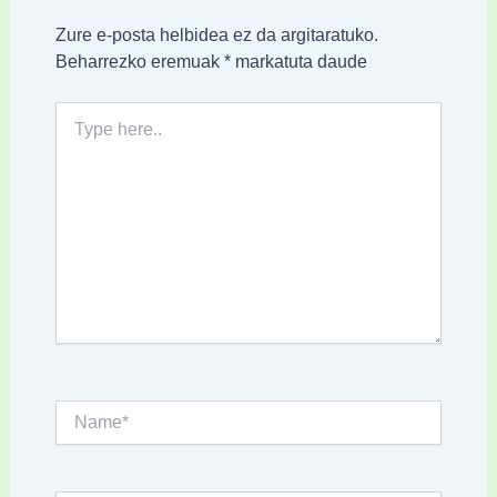
Zure e-posta helbidea ez da argitaratuko.
Beharrezko eremuak
*
markatuta daude
Type
here..
Name*