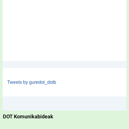
Tweets by guredot_dotb
DOT Komunikabideak