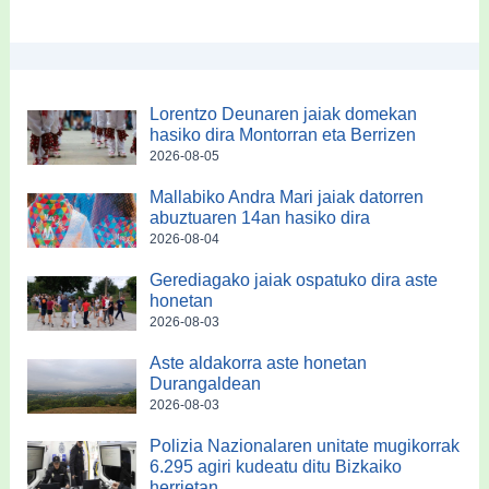
Lorentzo Deunaren jaiak domekan
hasiko dira Montorran eta Berrizen
2026-08-05
Mallabiko Andra Mari jaiak datorren
abuztuaren 14an hasiko dira
2026-08-04
Gerediagako jaiak ospatuko dira aste
honetan
2026-08-03
Aste aldakorra aste honetan
Durangaldean
2026-08-03
Polizia Nazionalaren unitate mugikorrak
6.295 agiri kudeatu ditu Bizkaiko
herrietan