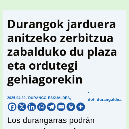
Durangok jarduera
anitzeko zerbitzua
zabalduko du plaza
eta ordutegi
gehiagorekin
•
2025-04-30
/
DURANGO
,
ESKUALDEA
,
dot_durangaldea
Los durangarras podrán