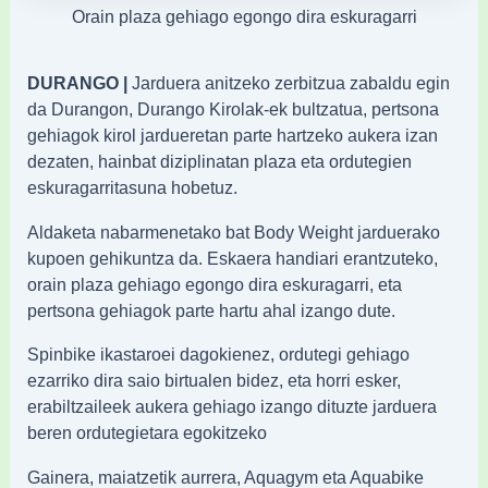
Orain plaza gehiago egongo dira eskuragarri
DURANGO |
Jarduera anitzeko zerbitzua zabaldu egin
da Durangon, Durango Kirolak-ek bultzatua, pertsona
gehiagok kirol jardueretan parte hartzeko aukera izan
dezaten, hainbat diziplinatan plaza eta ordutegien
eskuragarritasuna hobetuz.
Aldaketa nabarmenetako bat Body Weight jarduerako
kupoen gehikuntza da. Eskaera handiari erantzuteko,
orain plaza gehiago egongo dira eskuragarri, eta
pertsona gehiagok parte hartu ahal izango dute.
Spinbike ikastaroei dagokienez, ordutegi gehiago
ezarriko dira saio birtualen bidez, eta horri esker,
erabiltzaileek aukera gehiago izango dituzte jarduera
beren ordutegietara egokitzeko
Gainera, maiatzetik aurrera, Aquagym eta Aquabike