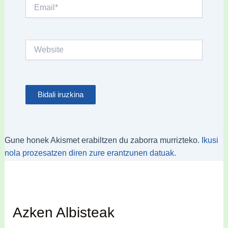
Email*
Website
Gune honek Akismet erabiltzen du zaborra murrizteko.
Ikusi
nola prozesatzen diren zure erantzunen datuak.
Azken Albisteak