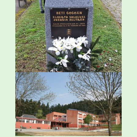
«Azkenengo 40 urteetan Zaldibar jo zuen
ingurumen-hondamendirik larriena»
ESKUALDEA
,
ZALDIBAR
/
2024-02-06
Amorebietak eta Eusko Jaurlaritzak
Urritxen institutu berri bat eraikitzea