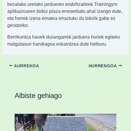
bezalako uretako jardueren erabiltzaileek Trainingym
aplikazioaren bidez plaza erreserbatu ahal izango dute,
eta horrek izena ematea erraztuko du tokirik gabe ez
geratzeko.
Berrikuntza hauek durangarrek jarduera horiek egiteko
malgutasun handiagoa eskaintzea dute helburu.
AURREKOA
HURRENGOA
Albiste gehiago