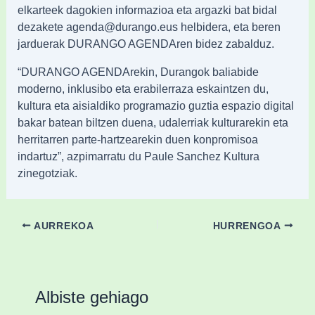
elkarteek dagokien informazioa eta argazki bat bidal
dezakete agenda@durango.eus helbidera, eta beren
jarduerak DURANGO AGENDAren bidez zabalduz.
“DURANGO AGENDArekin, Durangok baliabide
moderno, inklusibo eta erabilerraza eskaintzen du,
kultura eta aisialdiko programazio guztia espazio digital
bakar batean biltzen duena, udalerriak kulturarekin eta
herritarren parte-hartzearekin duen konpromisoa
indartuz”, azpimarratu du Paule Sanchez Kultura
zinegotziak.
AURREKOA
HURRENGOA
Albiste gehiago