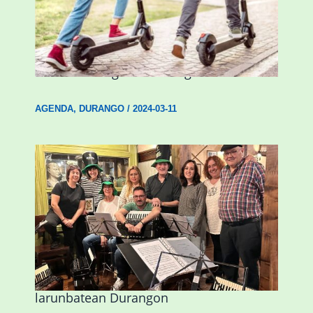
Ostegun honetan “Oinezko
Nagusientzako Bide Segurtasuna”
hitzaldia izango da Durangon
AGENDA
,
DURANGO
/
2024-03-11
Herri Maite akordeoi taldeak S. Patrick
Irlandako patroia ospatuko du
larunbatean Durangon