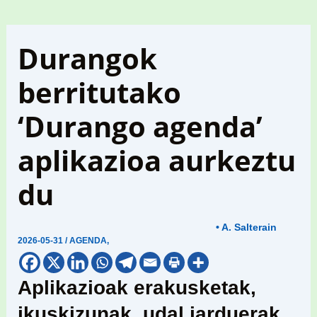
Durangok
berritutako
‘Durango agenda’
aplikazioa aurkeztu
du
• A. Salterain
2026-05-31
/
AGENDA
,
Aplikazioak erakusketak,
ikuskizunak, udal jarduerak,