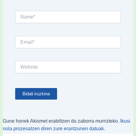
Name*
Email*
Website
Gune honek Akismet erabiltzen du zaborra murrizteko.
Ikusi
nola prozesatzen diren zure erantzunen datuak.