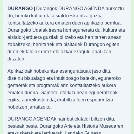
DURANGO |
Durangok DURANGO AGENDA aurkeztu
du, herriko kultur eta aisialdi eskaintza guztia
kontsultatzeko aukera ematen duen aplikazio berritua.
Durangoko Udalak tresna hori eguneratu du, kultura eta
aisialdi-jarduera guztiak biltzeko eta herritarren artean
zabaltzeko, herritarrek eta bisitariek Durangon egiten
diren ekitaldiak erraz eta azkar ezagutu ahal izan
ditzaten.
Aplikazioak hobekuntza esanguratsuak jaso ditu,
diseinu bisualago eta intuitiboago batekin, eguneroko
gertaerak eta programak arin kontsultatzeko aukera
ematen duena. Gainera, etorkizunean eguneratzeak
egitea aurreikusten da, erabiltzaileen esperientzia
hobetzen jarraitzeko.
DURANGO AGENDAk hainbat ekitaldi biltzen ditu,
besteak beste, Durangoko Arte eta Historia Museoaren
erakusketak eta jarduerak, Landako Gunean