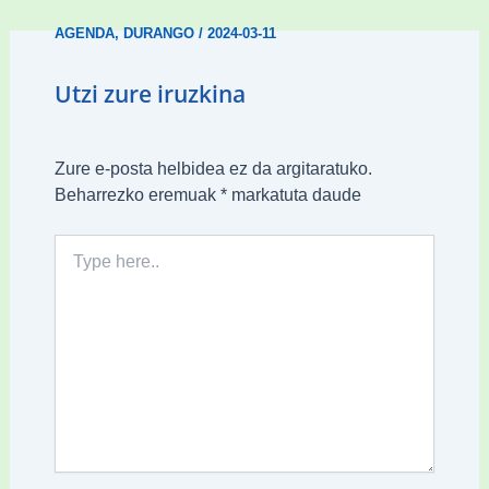
AGENDA
,
DURANGO
/
2024-03-11
Utzi zure iruzkina
Zure e-posta helbidea ez da argitaratuko.
Beharrezko eremuak
*
markatuta daude
Type
here..