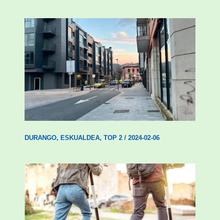
Udal etxebizitza tasatuei buruzko lehen
ordenantza izango du Durangok
DURANGO
,
ESKUALDEA
,
TOP 2
/
2024-02-06