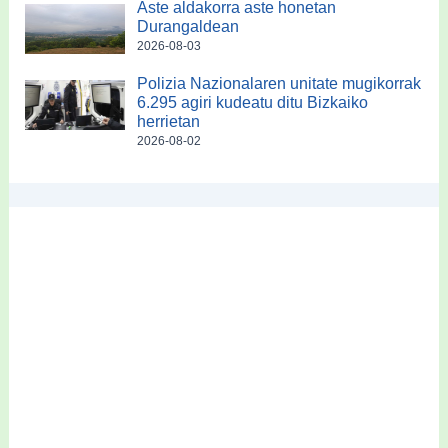
Aste aldakorra aste honetan
Durangaldean
2026-08-03
Polizia Nazionalaren unitate mugikorrak
6.295 agiri kudeatu ditu Bizkaiko
herrietan
2026-08-02