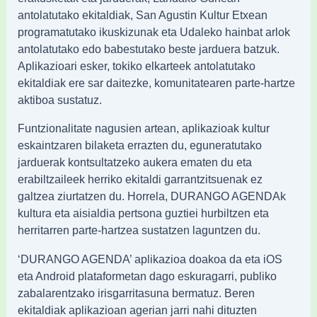
antolatutako ekitaldiak, San Agustin Kultur Etxean
programatutako ikuskizunak eta Udaleko hainbat arlok
antolatutako edo babestutako beste jarduera batzuk.
Aplikazioari esker, tokiko elkarteek antolatutako
ekitaldiak ere sar daitezke, komunitatearen parte-hartze
aktiboa sustatuz.
Funtzionalitate nagusien artean, aplikazioak kultur
eskaintzaren bilaketa errazten du, eguneratutako
jarduerak kontsultatzeko aukera ematen du eta
erabiltzaileek herriko ekitaldi garrantzitsuenak ez
galtzea ziurtatzen du. Horrela, DURANGO AGENDAk
kultura eta aisialdia pertsona guztiei hurbiltzen eta
herritarren parte-hartzea sustatzen laguntzen du.
‘DURANGO AGENDA’ aplikazioa doakoa da eta iOS
eta Android plataformetan dago eskuragarri, publiko
zabalarentzako irisgarritasuna bermatuz. Beren
ekitaldiak aplikazioan agerian jarri nahi dituzten