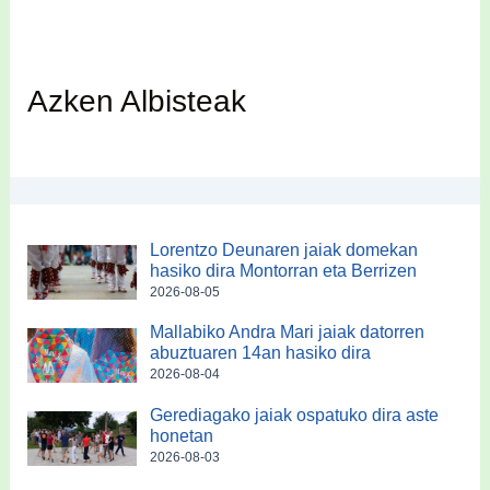
Azken Albisteak
Lorentzo Deunaren jaiak domekan
hasiko dira Montorran eta Berrizen
2026-08-05
Mallabiko Andra Mari jaiak datorren
abuztuaren 14an hasiko dira
2026-08-04
Gerediagako jaiak ospatuko dira aste
honetan
2026-08-03