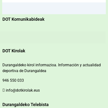
DOT Komunikabideak
DOT Kirolak
Durangaldeko kirol informazioa. Información y actualidad
deportiva de Durangaldea
946 550 033
info@dotkirolak.eus
Durangaldeko Telebista