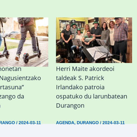
honetan
Herri Maite akordeoi
 Nagusientzako
taldeak S. Patrick
rtasuna”
Irlandako patroia
izango da
ospatuko du larunbatean
n
Durangon
RANGO
/
2024-03-11
AGENDA
,
DURANGO
/
2024-03-11