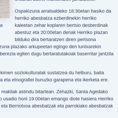
Ospakizuna arratsaldeko 18:30etan hasiko da
herriko abesbatza ezberdinekin herriko
da
kaleetan zehar koplaren bertsio desberdinak
abestuz eta 20:00etan denak Herriko plazan
bilduko dira bertaratzen diren pertsona
izuna plazako arkupeetan egingo den luntxarekin
berezia egiten dugu bertaratutakoak baserritar jantzita
kimen soziokulturalak sustatzea du helburu, baita
ia eta etnografiei buruzko garapena eta ikerketa ere.
e, makilak astindu bitartean. Zehazki, Santa Agedako
oko usadio honi 19:00etan emango diote hasiera Herriko
at, eta Berriotxoa abesbatzak eta parrokiako abesbatzak