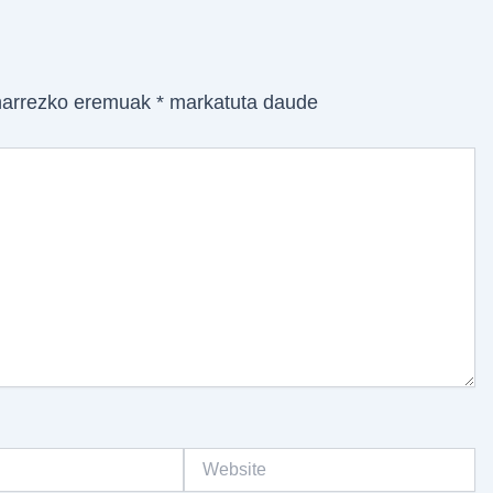
arrezko eremuak
*
markatuta daude
Website