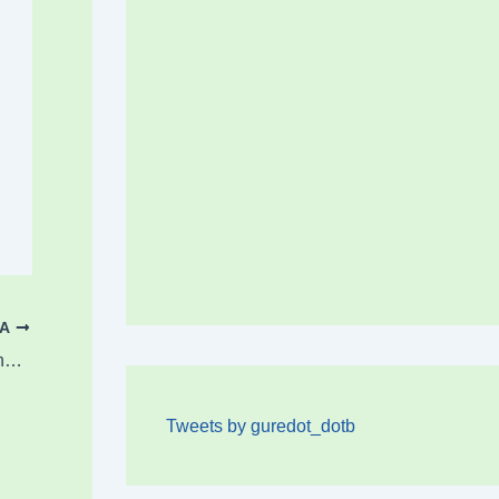
OA
Jendetza batu da Abadiñoko San Blas eguneko azokan
Tweets by guredot_dotb