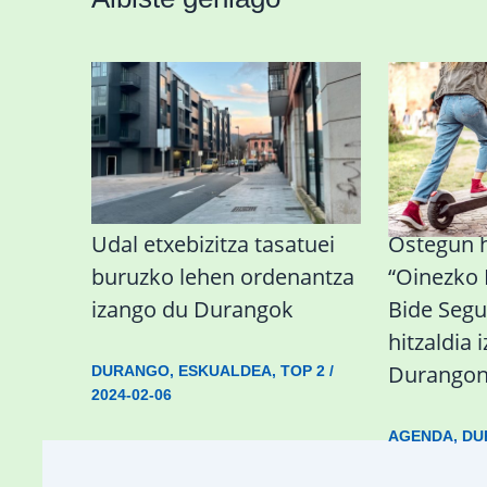
Udal etxebizitza tasatuei
Ostegun 
buruzko lehen ordenantza
“Oinezko
izango du Durangok
Bide Segu
hitzaldia 
Durango
DURANGO
,
ESKUALDEA
,
TOP 2
/
2024-02-06
AGENDA
,
DU