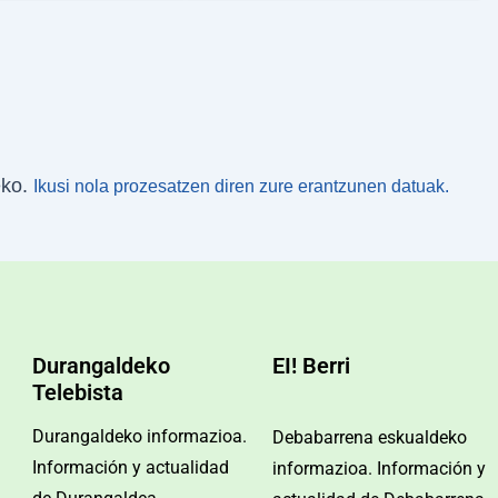
eko.
Ikusi nola prozesatzen diren zure erantzunen datuak.
Durangaldeko
EI! Berri
Telebista
Durangaldeko informazioa.
Debabarrena eskualdeko
Información y actualidad
informazioa. Información y