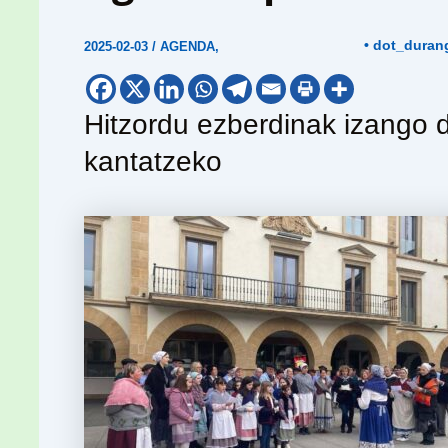
• dot_duran
2025-02-03
/
AGENDA
,
Hitzordu ezberdinak izango di
kantatzeko