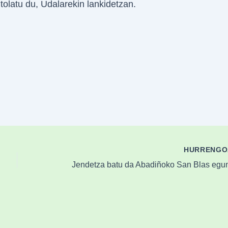
ntolatu du, Udalarekin lankidetzan.
HURRENG