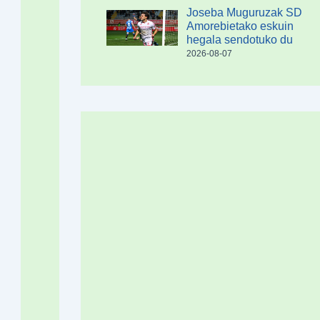
Joseba Muguruzak SD
Amorebietako eskuin
hegala sendotuko du
2026-08-07