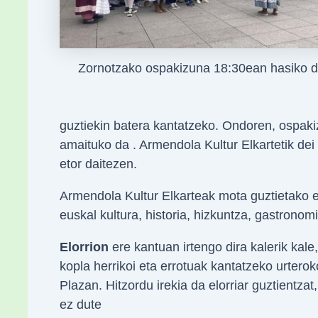
Zornotzako ospakizuna 18:30ean hasiko 
guztiekin batera kantatzeko. Ondoren, ospak
amaituko da . Armendola Kultur Elkartetik dei 
etor daitezen.
Armendola Kultur Elkarteak mota guztietako e
euskal kultura, historia, hizkuntza, gastronom
Elorrion
ere kantuan irtengo dira kalerik kal
kopla herrikoi eta errotuak kantatzeko urter
Plazan. Hitzordu irekia da elorriar guztientz
ez dute