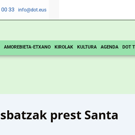
5 00 33
info@dot.eus
AMOREBIETA-ETXANO
KIROLAK
KULTURA
AGENDA
DOT T
sbatzak prest Santa