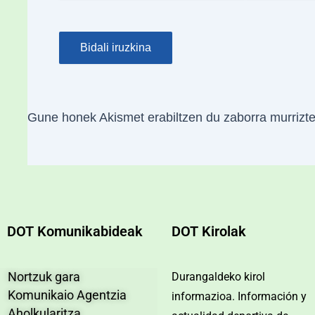
Gune honek Akismet erabiltzen du zaborra murrizt
DOT Komunikabideak
DOT Kirolak
Nortzuk gara
Durangaldeko kirol
Komunikaio Agentzia
informazioa. Información y
Aholkularitza