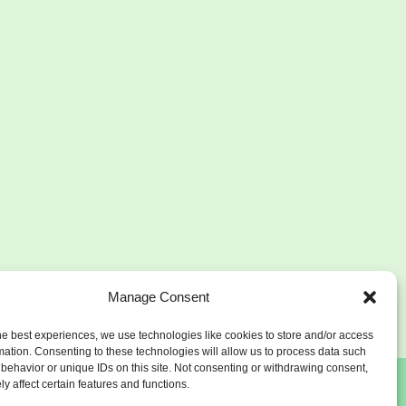
Manage Consent
he best experiences, we use technologies like cookies to store and/or access
mation. Consenting to these technologies will allow us to process data such
behavior or unique IDs on this site. Not consenting or withdrawing consent,
y affect certain features and functions.