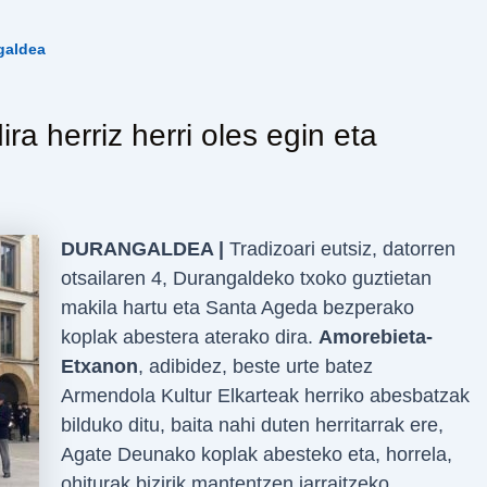
galdea
ra herriz herri oles egin eta
DURANGALDEA |
Tradizoari eutsiz, datorren
otsailaren 4, Durangaldeko txoko guztietan
makila hartu eta Santa Ageda bezperako
koplak abestera aterako dira.
Amorebieta-
Etxanon
, adibidez, beste urte batez
Armendola Kultur Elkarteak herriko abesbatzak
bilduko ditu, baita nahi duten herritarrak ere,
Agate Deunako koplak abesteko eta, horrela,
ohiturak bizirik mantentzen jarraitzeko.