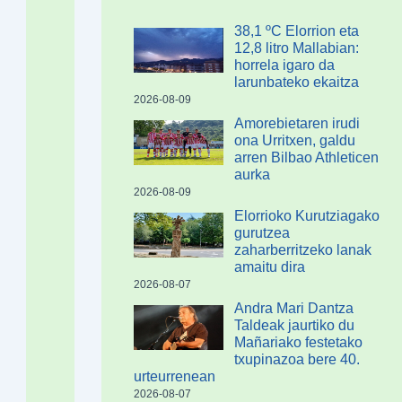
38,1 ºC Elorrion eta
12,8 litro Mallabian:
horrela igaro da
larunbateko ekaitza
2026-08-09
Amorebietaren irudi
ona Urritxen, galdu
arren Bilbao Athleticen
aurka
2026-08-09
Elorrioko Kurutziagako
gurutzea
zaharberritzeko lanak
amaitu dira
2026-08-07
Andra Mari Dantza
Taldeak jaurtiko du
Mañariako festetako
txupinazoa bere 40.
urteurrenean
2026-08-07