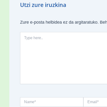
Utzi zure iruzkina
Zure e-posta helbidea ez da argitaratuko.
Beh
Type
here..
Name*
Email*