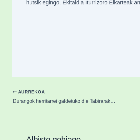
hutsik egingo. Ekitaldia Iturrizoro Elkarteak a
AURREKOA
Durangok herritarrei galdetuko die Tabirarako hiri-busa martxan jartzeko
Albiste gehiago