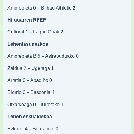
Amorebieta 0 – Bilbao Athletic 2
Hirugarren RFEF
Cultural 1 – Lagun Onak 2
Lehentasunezkoa
Amorebieta B 5 – Astrabuduako 0
Zaldua 2 – Ugeraga 1
Arratia 0 – Abadiño 0
Elorrio 0 – Basconia 4
Otxarkoaga 0 – Iurretako 1
Lehen eskualdekoa
Ezkurdi 4 – Berriatuko 0