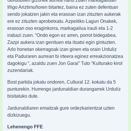
Iñigo Ariztimuñoren bitartez, baina ez zuten defentsan
sendo jokatzen jakin eta erasoan izan zituzten aukerak
ere ez zituzten aprobetxatu. Azpeitiko Lagun Onakek,
erasoan oso eraginkorra, markagailua irauli eta 1-2
irabazi zuen. “Ondo egon ez arren, porrot bidegabea.
Zazpi aukera izan genituen eta itsatsi egin gintuzten.
Arlo honetan okerragoak izan ginen eta orain Urduliz
eta Paduraren aurrean bi irteera eginez erreakzionatzea
dagokigu “, azaldu zuen Jon Garai” Tuto “Kulturako kirol
zuzendariak.
Bost partida jokatu ondoren, Cultural 12. kokatu da 5
punturekin. Hurrengo jardunaldian durangarrek Urduliz
bisitatuko dute.
Jardunaldiaren emaitzak gure ordezkarientzat uzten
dizkizuegu.
Lehenengo FFE