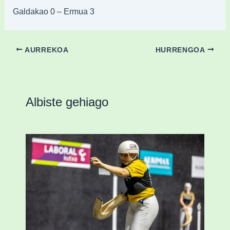
Galdakao 0 – Ermua 3
AURREKOA
HURRENGOA
Albiste gehiago
Astelehenean Durangon jokatuko den