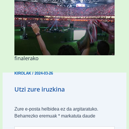
Abadiñok eta Ermuak ere pantaila
erraldoiak jarriko dituzte Kopako
finalerako
KIROLAK
/
2024-03-26
Utzi zure iruzkina
Zure e-posta helbidea ez da argitaratuko.
Beharrezko eremuak
*
markatuta daude
Type