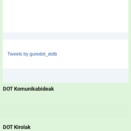
Tweets by guredot_dotb
DOT Komunikabideak
DOT Kirolak