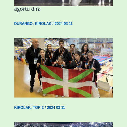
emakumezkoen zesta finaleko sarrerak
agortu dira
DURANGO
,
KIROLAK
/
2024-03-11
Wadokan garaile Espainiako txapelketan
14 dominarekin
KIROLAK
,
TOP 2
/
2024-03-11