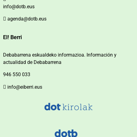
info@dotb.eus
agenda@dotb.eus
EI! Berri
Debabarrena eskualdeko informazioa. Información y
actualidad de Debabarrena
946 550 033
info@eiberri.eus