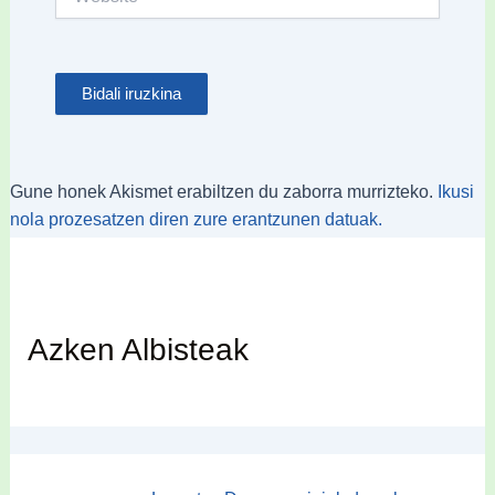
Gune honek Akismet erabiltzen du zaborra murrizteko.
Ikusi
nola prozesatzen diren zure erantzunen datuak.
Azken Albisteak