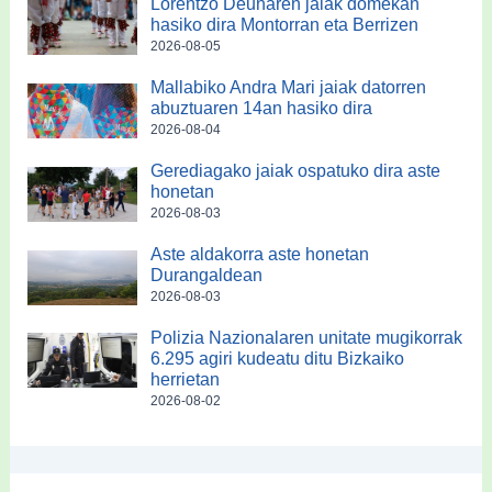
Lorentzo Deunaren jaiak domekan
hasiko dira Montorran eta Berrizen
2026-08-05
Mallabiko Andra Mari jaiak datorren
abuztuaren 14an hasiko dira
2026-08-04
Gerediagako jaiak ospatuko dira aste
honetan
2026-08-03
Aste aldakorra aste honetan
Durangaldean
2026-08-03
Polizia Nazionalaren unitate mugikorrak
6.295 agiri kudeatu ditu Bizkaiko
herrietan
2026-08-02