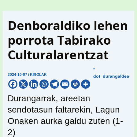
Denboraldiko lehen
porrota Tabirako
Culturalarentzat
•
2024-10-07
/
KIROLAK
dot_durangaldea
Durangarrak, areetan
sendotasun faltarekin, Lagun
Onaken aurka galdu zuten (1-
2)