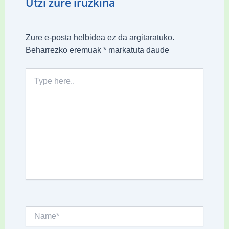
Utzi zure iruzkina
Zure e-posta helbidea ez da argitaratuko.
Beharrezko eremuak
*
markatuta daude
Type
here..
Name*