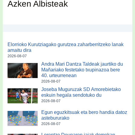
Azken Albisteak
Elorrioko Kurutziagako gurutzea zaharberritzeko lanak
amaitu dira
2026-08-07
Andra Mari Dantza Taldeak jaurtiko du
Mañariako festetako txupinazoa bere
40. urteurrenean
2026-08-07
Joseba Muguruzak SD Amorebietako
eskuin hegala sendotuko du
2026-08-07
Egun eguzkitsuak eta bero handia datoz
astebururako
2026-08-07
Lorentzo Deunaren jaiak domekan