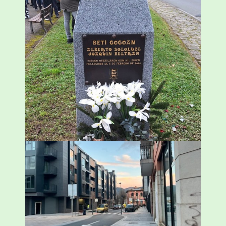
«Azkenengo 40 urteetan Zaldibar jo zuen
ingurumen-hondamendirik larriena»
ESKUALDEA
,
ZALDIBAR
/
2024-02-06
Udal etxebizitza tasatuei buruzko lehen