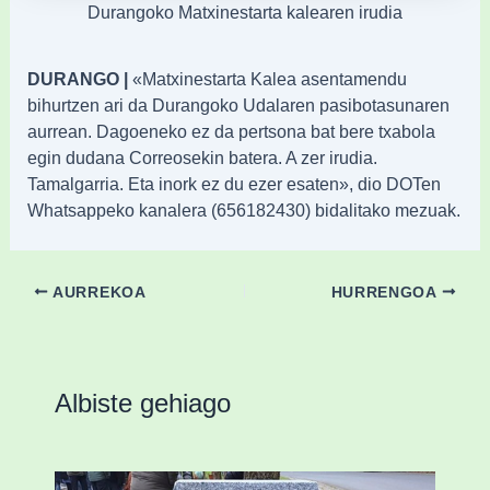
Durangoko Matxinestarta kalearen irudia
DURANGO |
«Matxinestarta Kalea asentamendu
bihurtzen ari da Durangoko Udalaren pasibotasunaren
aurrean. Dagoeneko ez da pertsona bat bere txabola
egin dudana Correosekin batera. A zer irudia.
Tamalgarria. Eta inork ez du ezer esaten», dio DOTen
Whatsappeko kanalera (656182430) bidalitako mezuak.
AURREKOA
HURRENGOA
Albiste gehiago