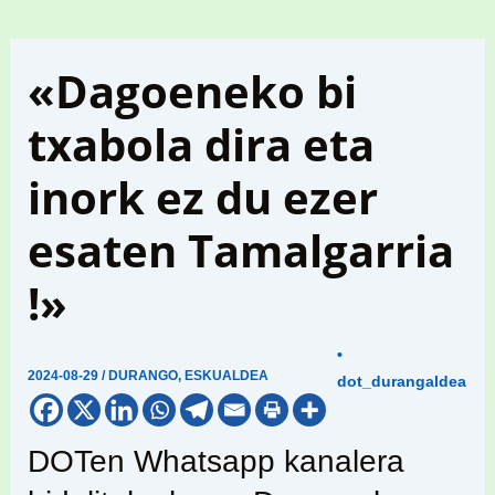
«Dagoeneko bi
txabola dira eta
inork ez du ezer
esaten Tamalgarria
!»
•
2024-08-29
/
DURANGO
,
ESKUALDEA
dot_durangaldea
DOTen Whatsapp kanalera