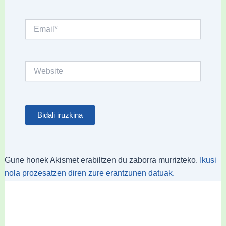
Email*
Website
Gune honek Akismet erabiltzen du zaborra murrizteko.
Ikusi
nola prozesatzen diren zure erantzunen datuak.