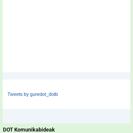
Tweets by guredot_dotb
DOT Komunikabideak