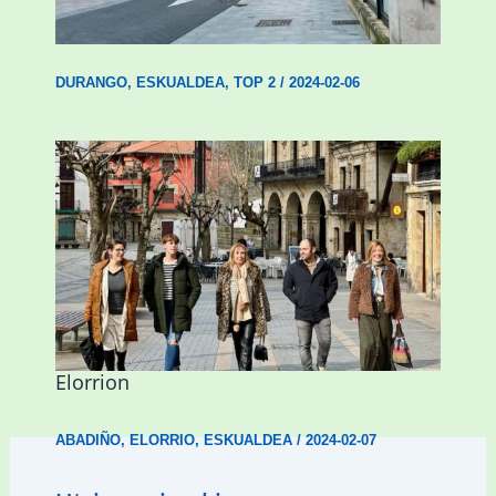
ordenantza izango du Durangok
DURANGO
,
ESKUALDEA
,
TOP 2
/
2024-02-06
Mankomunitateko gizarte-langileak
presentzia indartu du Abadiñon eta
Elorrion
ABADIÑO
,
ELORRIO
,
ESKUALDEA
/
2024-02-07