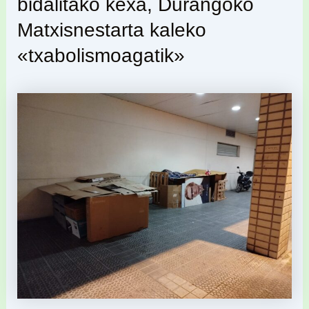
bidalitako kexa, Durangoko
Matxisnestarta kaleko
«txabolismoagatik»