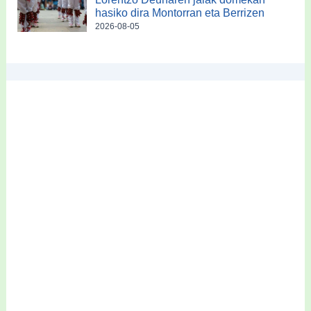
hasiko dira Montorran eta Berrizen
2026-08-05