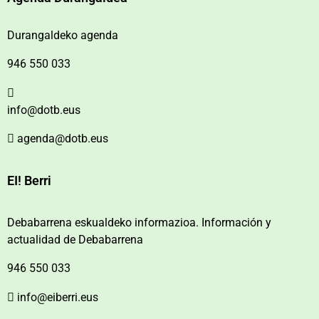
Durangaldeko agenda
946 550 033
info@dotb.eus
agenda@dotb.eus
EI! Berri
Debabarrena eskualdeko informazioa. Información y
actualidad de Debabarrena
946 550 033
info@eiberri.eus