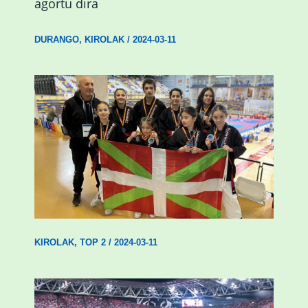
agortu dira
DURANGO
,
KIROLAK
/
2024-03-11
Wadokan garaile Espainiako txapelketan
14 dominarekin
KIROLAK
,
TOP 2
/
2024-03-11