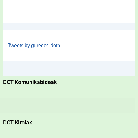
Tweets by guredot_dotb
DOT Komunikabideak
DOT Kirolak