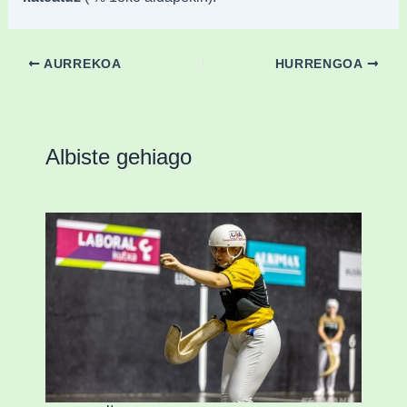
AURREKOA
HURRENGOA
Albiste gehiago
Astelehenean Durangon jokatuko den
emakumezkoen zesta finaleko sarrerak