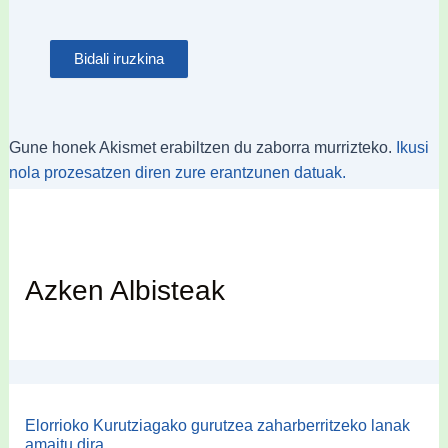
Gune honek Akismet erabiltzen du zaborra murrizteko.
Ikusi
nola prozesatzen diren zure erantzunen datuak.
Azken Albisteak
Elorrioko Kurutziagako gurutzea zaharberritzeko lanak
amaitu dira