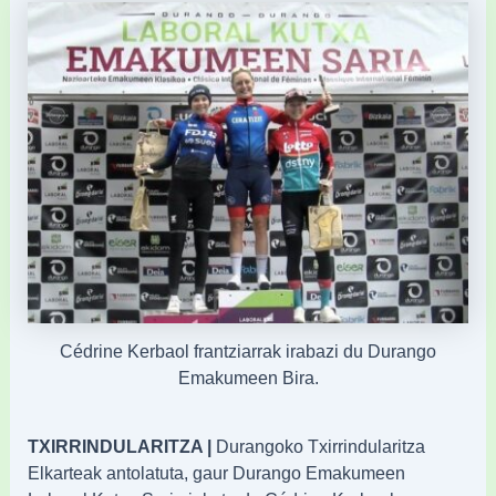
Cédrine Kerbaol frantziarrak irabazi du Durango
Emakumeen Bira.
TXIRRINDULARITZA |
Durangoko Txirrindularitza
Elkarteak antolatuta, gaur Durango Emakumeen