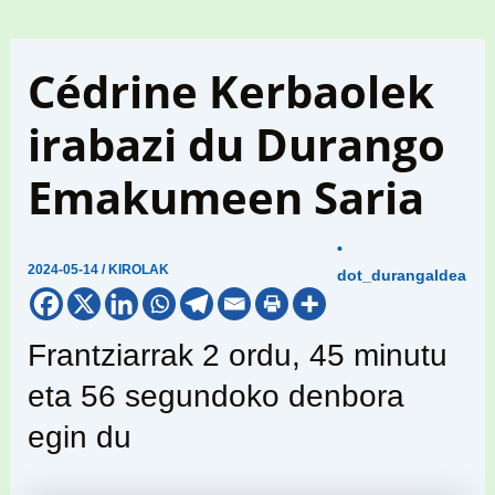
Cédrine Kerbaolek
irabazi du Durango
Emakumeen Saria
•
2024-05-14
/
KIROLAK
dot_durangaldea
Frantziarrak 2 ordu, 45 minutu
eta 56 segundoko denbora
egin du