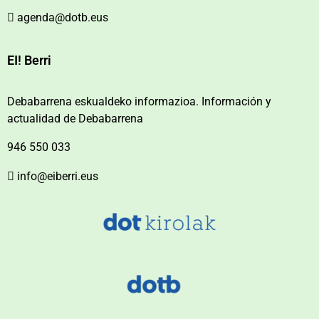
agenda@dotb.eus
EI! Berri
Debabarrena eskualdeko informazioa. Información y
actualidad de Debabarrena
946 550 033
info@eiberri.eus