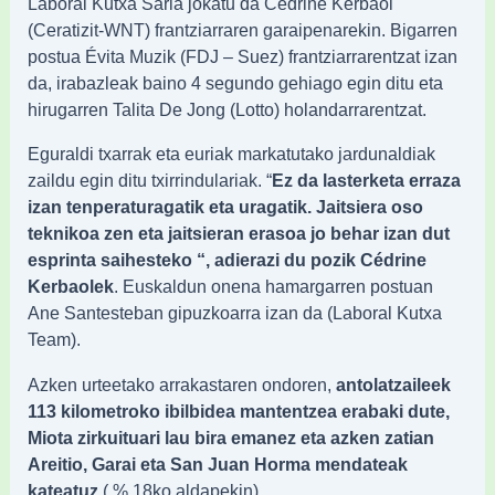
Laboral Kutxa Saria jokatu da Cédrine Kerbaol
(Ceratizit-WNT) frantziarraren garaipenarekin. Bigarren
postua Évita Muzik (FDJ – Suez) frantziarrarentzat izan
da, irabazleak baino 4 segundo gehiago egin ditu eta
hirugarren Talita De Jong (Lotto) holandarrarentzat.
Eguraldi txarrak eta euriak markatutako jardunaldiak
zaildu egin ditu txirrindulariak. “
Ez da lasterketa erraza
izan tenperaturagatik eta uragatik. Jaitsiera oso
teknikoa zen eta jaitsieran erasoa jo behar izan dut
esprinta saihesteko “, adierazi du pozik Cédrine
Kerbaolek
. Euskaldun onena hamargarren postuan
Ane Santesteban gipuzkoarra izan da (Laboral Kutxa
Team).
Azken urteetako arrakastaren ondoren,
antolatzaileek
113 kilometroko ibilbidea mantentzea erabaki dute,
Miota zirkuituari lau bira emanez eta azken zatian
Areitio, Garai eta San Juan Horma mendateak
kateatuz
( % 18ko aldapekin).