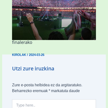
Abadiñok eta Ermuak ere pantaila
erraldoiak jarriko dituzte Kopako
finalerako
KIROLAK
/
2024-03-26
Utzi zure iruzkina
Zure e-posta helbidea ez da argitaratuko.
Beharrezko eremuak
*
markatuta daude
Type
here..