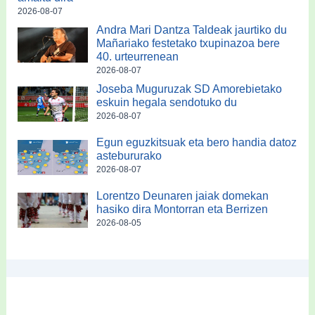
2026-08-07
Andra Mari Dantza Taldeak jaurtiko du
Mañariako festetako txupinazoa bere
40. urteurrenean
2026-08-07
Joseba Muguruzak SD Amorebietako
eskuin hegala sendotuko du
2026-08-07
Egun eguzkitsuak eta bero handia datoz
astebururako
2026-08-07
Lorentzo Deunaren jaiak domekan
hasiko dira Montorran eta Berrizen
2026-08-05