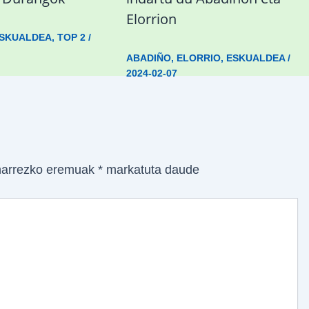
Elorrion
SKUALDEA
,
TOP 2
/
ABADIÑO
,
ELORRIO
,
ESKUALDEA
/
2024-02-07
arrezko eremuak
*
markatuta daude