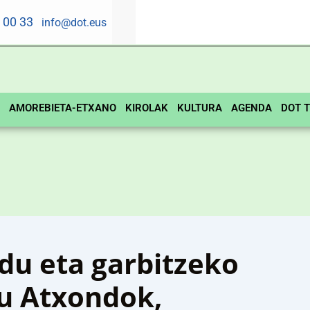
5 00 33
info@dot.eus
AMOREBIETA-ETXANO
KIROLAK
KULTURA
AGENDA
DOT T
du eta garbitzeko
du Atxondok,