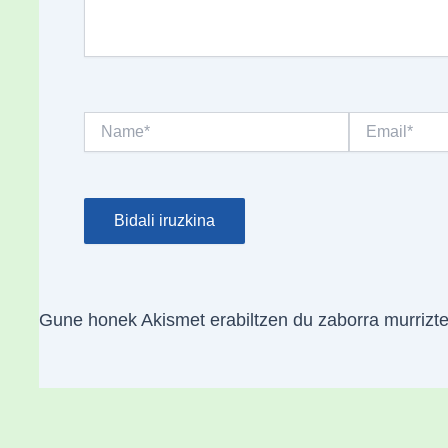
Name*
Email*
Gune honek Akismet erabiltzen du zaborra murrizt