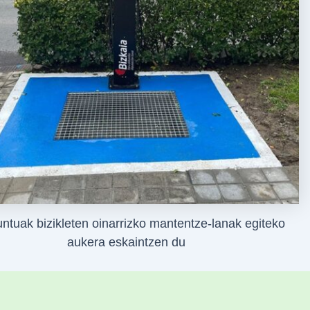
untuak bizikleten oinarrizko mantentze-lanak egiteko
aukera eskaintzen du