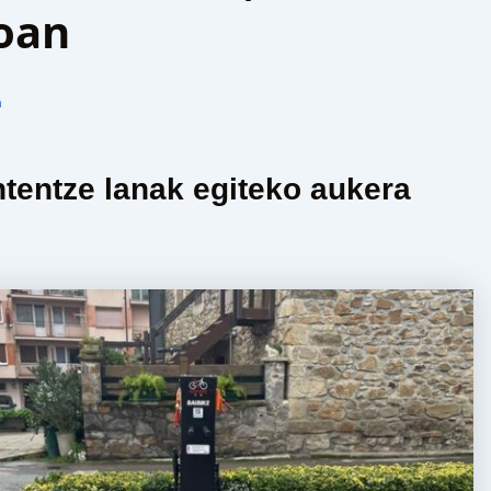
oan
n
tentze lanak egiteko aukera