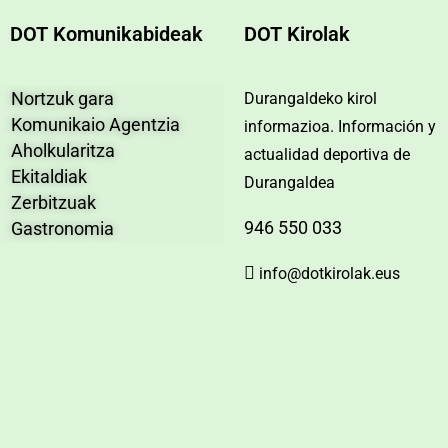
DOT Komunikabideak
DOT Kirolak
Nortzuk gara
Durangaldeko kirol
Komunikaio Agentzia
informazioa. Información y
Aholkularitza
actualidad deportiva de
Ekitaldiak
Durangaldea
Zerbitzuak
946 550 033
Gastronomia
info@dotkirolak.eus