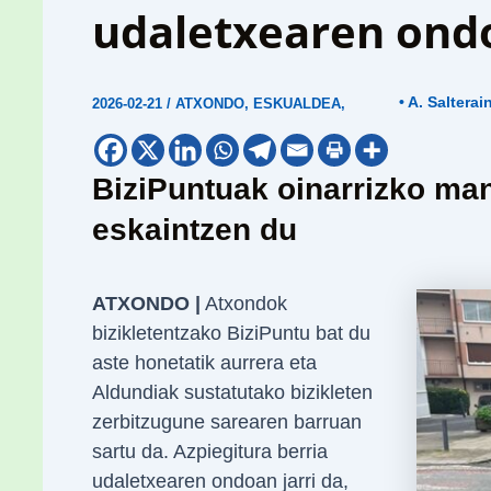
udaletxearen ond
• A. Salterai
2026-02-21
/
ATXONDO
,
ESKUALDEA
,
BiziPuntuak oinarrizko man
eskaintzen du
ATXONDO |
Atxondok
bizikletentzako BiziPuntu bat du
aste honetatik aurrera eta
Aldundiak sustatutako bizikleten
zerbitzugune sarearen barruan
sartu da. Azpiegitura berria
udaletxearen ondoan jarri da,