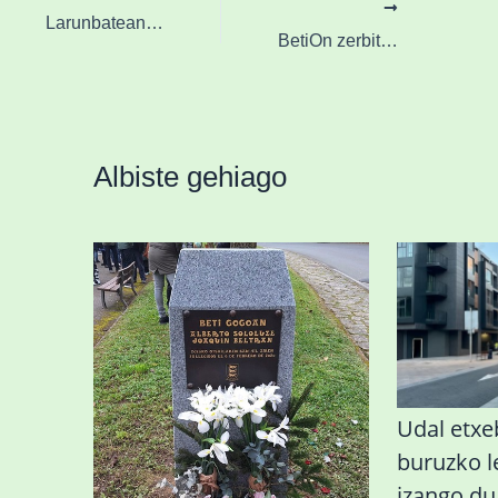
Larunbatean giroa eguzkitsua izango da, udazkeneko itxurarekin
BetiOn zerbitzuak Elorrion duen presentzia indartzen jarraitzen du
Albiste gehiago
«Azkenengo 40 urteetan
Udal etxeb
Zaldibar jo zuen
buruzko 
ingurumen-
izango d