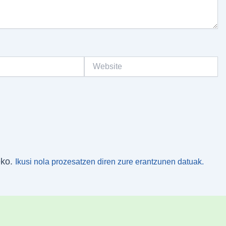
Website
eko.
Ikusi nola prozesatzen diren zure erantzunen datuak.