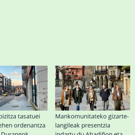
izitza tasatuei
Mankomunitateko gizarte-
lehen ordenantza
langileak presentzia
u Durangok
indartu du Abadiñon eta