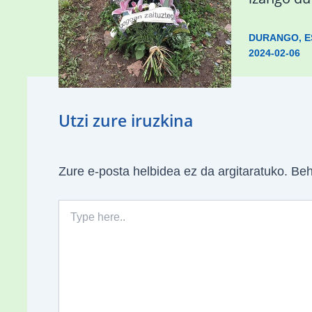
hondamendirik larriena»
DURANGO
,
E
2024-02-06
ESKUALDEA
,
ZALDIBAR
/
2024-02-
06
Utzi zure iruzkina
Zure e-posta helbidea ez da argitaratuko.
Beh
Type
here..