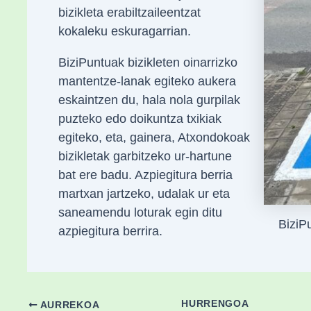
bizikleta erabiltzaileentzat
kokaleku eskuragarrian.
BiziPuntuak bizikleten oinarrizko
mantentze-lanak egiteko aukera
eskaintzen du, hala nola gurpilak
puzteko edo doikuntza txikiak
egiteko, eta, gainera, Atxondokoak
bizikletak garbitzeko ur-hartune
bat ere badu. Azpiegitura berria
martxan jartzeko, udalak ur eta
saneamendu loturak egin ditu
BiziP
azpiegitura berrira.​
HURRENGOA
AURREKOA