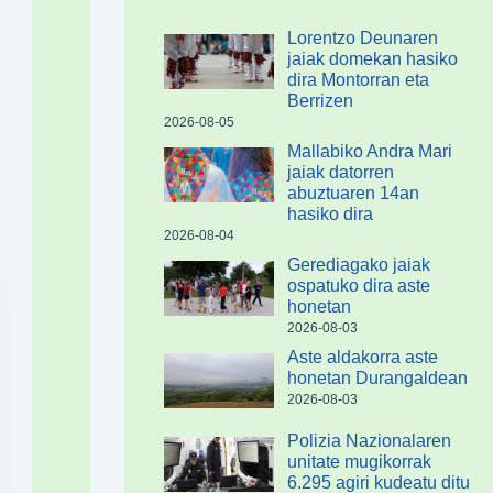
Lorentzo Deunaren
jaiak domekan hasiko
dira Montorran eta
Berrizen
2026-08-05
Mallabiko Andra Mari
jaiak datorren
abuztuaren 14an
hasiko dira
2026-08-04
Gerediagako jaiak
ospatuko dira aste
honetan
2026-08-03
Aste aldakorra aste
honetan Durangaldean
2026-08-03
Polizia Nazionalaren
unitate mugikorrak
6.295 agiri kudeatu ditu