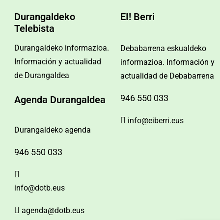
Durangaldeko
EI! Berri
Telebista
Durangaldeko informazioa.
Debabarrena eskualdeko
Información y actualidad
informazioa. Información y
de Durangaldea
actualidad de Debabarrena
946 550 033
Agenda Durangaldea
info@eiberri.eus
Durangaldeko agenda
946 550 033
info@dotb.eus
agenda@dotb.eus