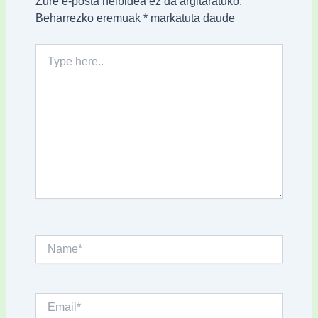
Zure e-posta helbidea ez da argitaratuko.
Beharrezko eremuak
*
markatuta daude
Type
here..
Name*
Email*