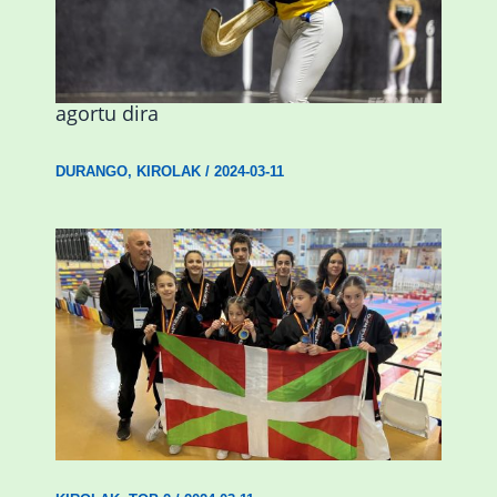
Astelehenean Durangon jokatuko den
emakumezkoen zesta finaleko sarrerak
agortu dira
DURANGO
,
KIROLAK
/
2024-03-11
Wadokan garaile Espainiako txapelketan
14 dominarekin