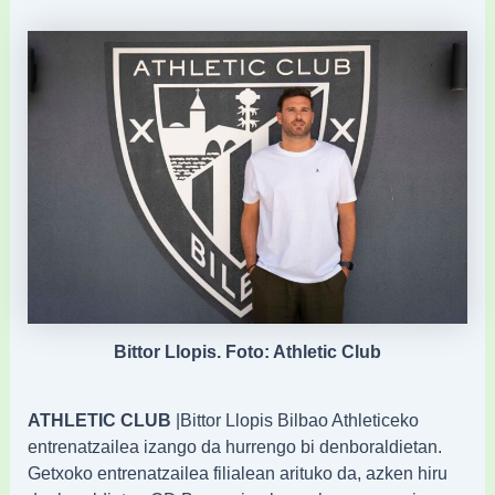
Bittor Llopis. Foto: Athletic Club
ATHLETIC CLUB
|Bittor Llopis Bilbao Athleticeko
entrenatzailea izango da hurrengo bi denboraldietan.
Getxoko entrenatzailea filialean arituko da, azken hiru