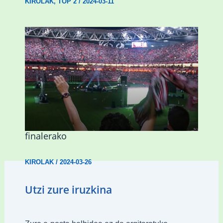
KIROLAK
,
TOP 2
/
2024-03-11
Abadiñok eta Ermuak ere pantaila
erraldoiak jarriko dituzte Kopako
finalerako
KIROLAK
/
2024-03-26
Utzi zure iruzkina