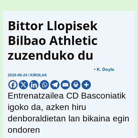
Bittor Llopisek
Bilbao Athletic
zuzenduko du
• K. Doyle
2026-06-24
/
KIROLAK
Entrenatzailea CD Basconiatik
igoko da, azken hiru
denboraldietan lan bikaina egin
ondoren