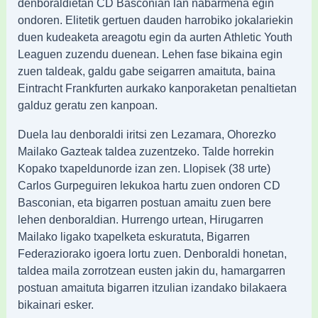
denboraldietan CD Basconian lan nabarmena egin
ondoren. Elitetik gertuen dauden harrobiko jokalariekin
duen kudeaketa areagotu egin da aurten Athletic Youth
Leaguen zuzendu duenean. Lehen fase bikaina egin
zuen taldeak, galdu gabe seigarren amaituta, baina
Eintracht Frankfurten aurkako kanporaketan penaltietan
galduz geratu zen kanpoan.
Duela lau denboraldi iritsi zen Lezamara, Ohorezko
Mailako Gazteak taldea zuzentzeko. Talde horrekin
Kopako txapeldunorde izan zen. Llopisek (38 urte)
Carlos Gurpeguiren lekukoa hartu zuen ondoren CD
Basconian, eta bigarren postuan amaitu zuen bere
lehen denboraldian. Hurrengo urtean, Hirugarren
Mailako ligako txapelketa eskuratuta, Bigarren
Federaziorako igoera lortu zuen. Denboraldi honetan,
taldea maila zorrotzean eusten jakin du, hamargarren
postuan amaituta bigarren itzulian izandako bilakaera
bikainari esker.