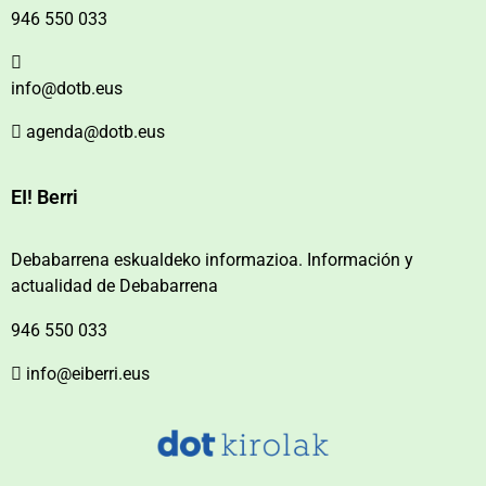
946 550 033
info@dotb.eus
agenda@dotb.eus
EI! Berri
Debabarrena eskualdeko informazioa. Información y
actualidad de Debabarrena
946 550 033
info@eiberri.eus