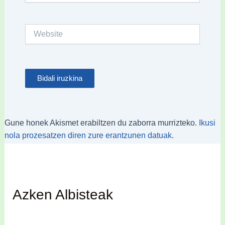
Website
Gune honek Akismet erabiltzen du zaborra murrizteko.
Ikusi
nola prozesatzen diren zure erantzunen datuak.
Azken Albisteak