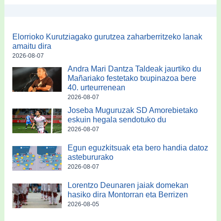
Elorrioko Kurutziagako gurutzea zaharberritzeko lanak
amaitu dira
2026-08-07
Andra Mari Dantza Taldeak jaurtiko du
Mañariako festetako txupinazoa bere
40. urteurrenean
2026-08-07
Joseba Muguruzak SD Amorebietako
eskuin hegala sendotuko du
2026-08-07
Egun eguzkitsuak eta bero handia datoz
astebururako
2026-08-07
Lorentzo Deunaren jaiak domekan
hasiko dira Montorran eta Berrizen
2026-08-05