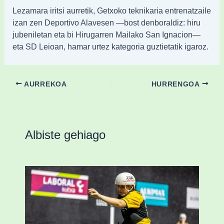
Lezamara iritsi aurretik, Getxoko teknikaria entrenatzaile
izan zen Deportivo Alavesen —bost denboraldiz: hiru
jubeniletan eta bi Hirugarren Mailako San Ignacion—
eta SD Leioan, hamar urtez kategoria guztietatik igaroz.
AURREKOA
HURRENGOA
Albiste gehiago