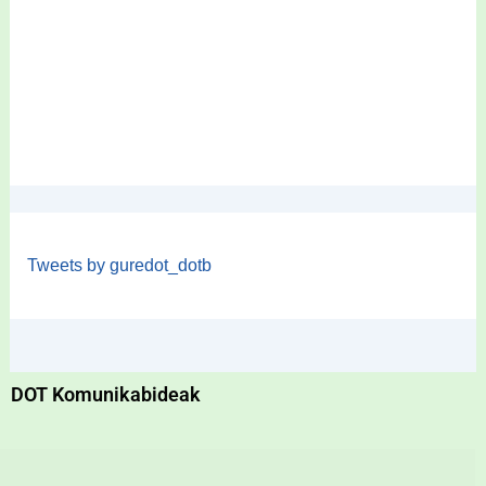
Tweets by guredot_dotb
DOT Komunikabideak