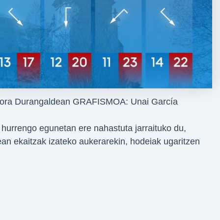
nbora Durangaldean GRAFISMOA: Unai García
hurrengo egunetan ere nahastuta jarraituko du,
ean ekaitzak izateko aukerarekin, hodeiak ugaritzen