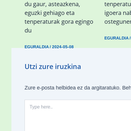
du gaur, asteazkena,
tenperat
eguzki gehiago eta
igoera n
tenperaturak gora egingo
ostegune
du
EGURALDIA
EGURALDIA
/
2024-05-08
Utzi zure iruzkina
Zure e-posta helbidea ez da argitaratuko.
Beh
Type
here..