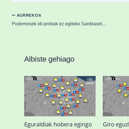
AURREKOA
Podemosek idi-probak ez egiteko Sanblasetan eskatu du, Sanprudentzioetan bezala
Albiste gehiago
Eguraldiak hobera egingo
Giro eguz