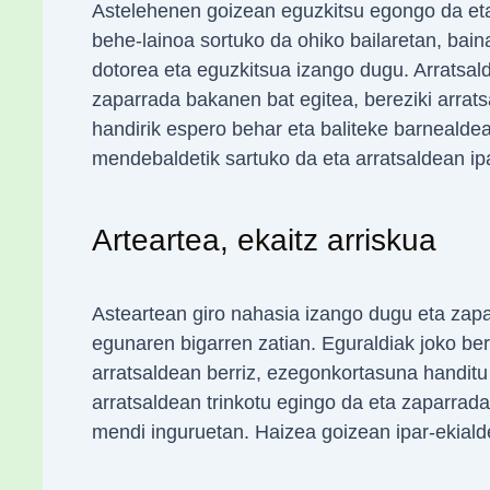
Astelehenen goizean eguzkitsu egongo da eta
behe-lainoa sortuko da ohiko bailaretan, bai
dotorea eta eguzkitsua izango dugu. Arratsal
zaparrada bakanen bat egitea, bereziki arrat
handirik espero behar eta baliteke barnealde
mendebaldetik sartuko da eta arratsaldean ip
Arteartea, ekaitz arriskua
Asteartean giro nahasia izango dugu eta zapar
egunaren bigarren zatian. Eguraldiak joko ber
arratsaldean berriz, ezegonkortasuna handitu
arratsaldean trinkotu egingo da eta zaparrada
mendi inguruetan. Haizea goizean ipar-ekialde