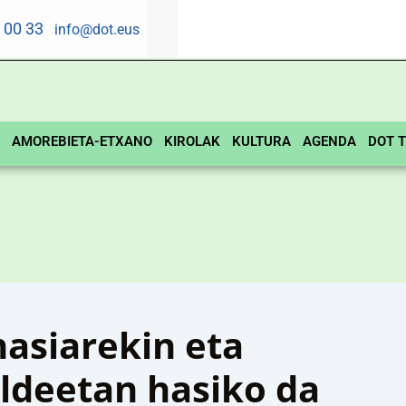
5 00 33
info@dot.eus
AMOREBIETA-ETXANO
KIROLAK
KULTURA
AGENDA
DOT T
hasiarekin eta
aldeetan hasiko da