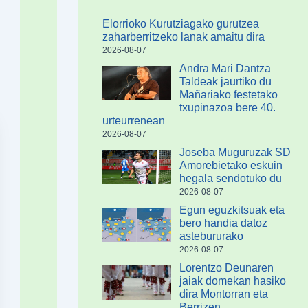
Elorrioko Kurutziagako gurutzea
zaharberritzeko lanak amaitu dira
2026-08-07
Andra Mari Dantza
Taldeak jaurtiko du
Mañariako festetako
txupinazoa bere 40.
urteurrenean
2026-08-07
Joseba Muguruzak SD
Amorebietako eskuin
hegala sendotuko du
2026-08-07
Egun eguzkitsuak eta
bero handia datoz
astebururako
2026-08-07
Lorentzo Deunaren
jaiak domekan hasiko
dira Montorran eta
Berrizen