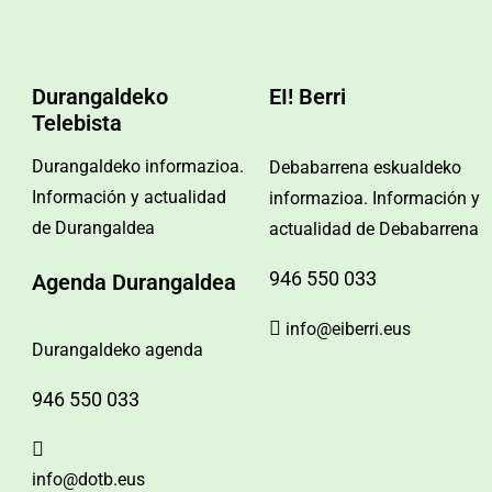
Durangaldeko
EI! Berri
Telebista
Durangaldeko informazioa.
Debabarrena eskualdeko
Información y actualidad
informazioa. Información y
de Durangaldea
actualidad de Debabarrena
946 550 033
Agenda Durangaldea
info@eiberri.eus
Durangaldeko agenda
946 550 033
info@dotb.eus