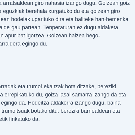
 arratsaldean giro nahasia izango dugu. Goizean goiz
na eguzkiak berehala xurgatuko du eta goizean giro
dean hodeiak ugarituko dira eta baliteke han-hemenka
salde-gau partean. Tenperaturan ez dugu aldaketa
an apur bat igotzea. Goizean haizea hego-
arraldera egingo du.
radak eta trumoi-ekaitzak bota ditzake, bereziki
a errepikatuko du, goiza lasai samarra izango da eta
 egingo da. Hodeitza aldakorra izango dugu, baina
 trumoitsuak botako ditu, bereziki barnealdean eta
tik finkatuko da.