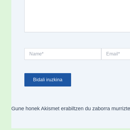
Name*
Email*
Gune honek Akismet erabiltzen du zaborra murrizt