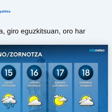
galdea
, giro eguzkitsuan, oro har