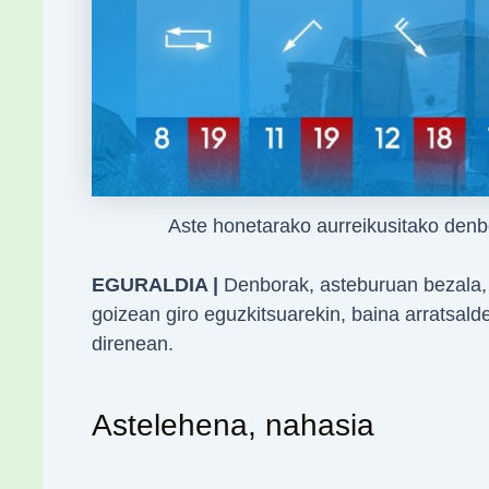
Aste honetarako aurreikusitako de
EGURALDIA |
Denborak, asteburuan bezala, 
goizean giro eguzkitsuarekin, baina arratsald
direnean.
Astelehena, nahasia