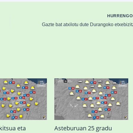
HURRENG
kitsua eta
Asteburuan 25 gradu