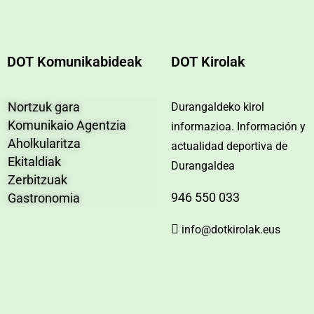
DOT Komunikabideak
DOT Kirolak
Nortzuk gara
Durangaldeko kirol
Komunikaio Agentzia
informazioa. Información y
Aholkularitza
actualidad deportiva de
Ekitaldiak
Durangaldea
Zerbitzuak
946 550 033
Gastronomia
info@dotkirolak.eus