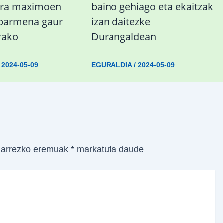
ura maximoen
baino gehiago eta ekaitzak
abarmena gaur
izan daitezke
rako
Durangaldean
/
2024-05-09
EGURALDIA
/
2024-05-09
arrezko eremuak
*
markatuta daude