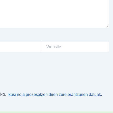
Website
eko.
Ikusi nola prozesatzen diren zure erantzunen datuak.