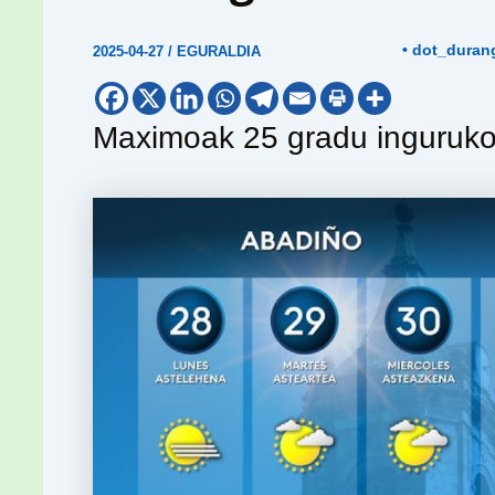
• dot_duran
2025-04-27
/
EGURALDIA
Maximoak 25 gradu inguruko