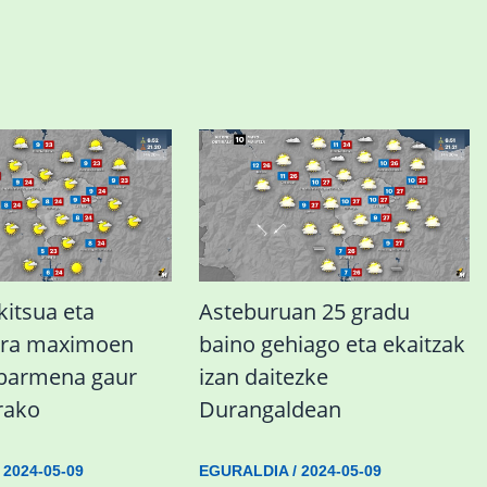
kitsua eta
Asteburuan 25 gradu
ura maximoen
baino gehiago eta ekaitzak
abarmena gaur
izan daitezke
rako
Durangaldean
/
2024-05-09
EGURALDIA
/
2024-05-09