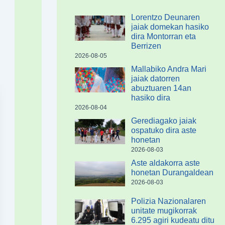
Lorentzo Deunaren
jaiak domekan hasiko
dira Montorran eta
Berrizen
2026-08-05
Mallabiko Andra Mari
jaiak datorren
abuztuaren 14an
hasiko dira
2026-08-04
Gerediagako jaiak
ospatuko dira aste
honetan
2026-08-03
Aste aldakorra aste
honetan Durangaldean
2026-08-03
Polizia Nazionalaren
unitate mugikorrak
6.295 agiri kudeatu ditu