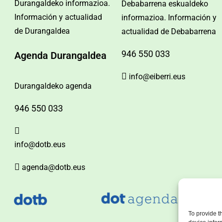
Durangaldeko informazioa.
Debabarrena eskualdeko
Información y actualidad
informazioa. Información y
de Durangaldea
actualidad de Debabarrena
946 550 033
Agenda Durangaldea
info@eiberri.eus
Durangaldeko agenda
946 550 033
info@dotb.eus
agenda@dotb.eus
To provide t