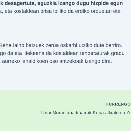
k desagertuta, eguzkia izango dugu hizpide egun
, eta kostaldean brisa ibiliko da erdiko orduetan eta
 Behe-laino batzuek zerua oskarbi utziko dute berriro.
go da eta litekeena da kostaldean tenperaturak gradu
 aurreko lanaldikoen oso antzekoak izango dira.
HURRENG