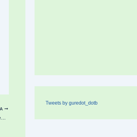
Tweets by guredot_dotb
OA
Unai Moran abadiñarrak Kopa altxatu du Zegaman