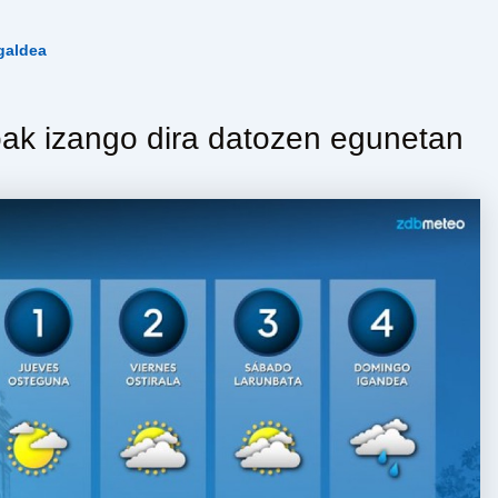
galdea
ak izango dira datozen egunetan