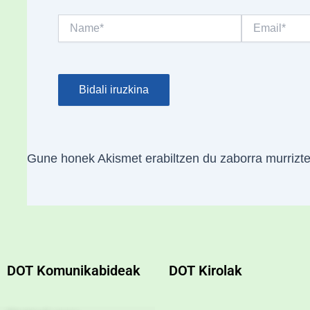
Name*
Email*
Gune honek Akismet erabiltzen du zaborra murrizt
DOT Komunikabideak
DOT Kirolak