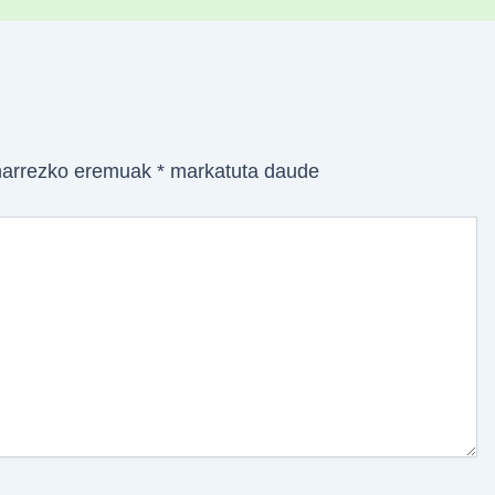
arrezko eremuak
*
markatuta daude