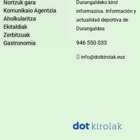
Nortzuk gara
Durangaldeko kirol
Komunikaio Agentzia
informazioa. Información y
Aholkularitza
actualidad deportiva de
Ekitaldiak
Durangaldea
Zerbitzuak
946 550 033
Gastronomia
info@dotkirolak.eus