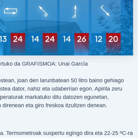
agurtuko da GRAFISMOA: Unai García
ostean, joan den larunbatean 50 litro baino gehiago
stea dator, nahiz eta udaberrian egon. Apirila zeru
nperaturak markatuko ditu datozen egunetan,
n direnean eta giro freskoa itzultzen denean.
a. Termometroak suspertu egingo dira eta 22-25 ºC-ra