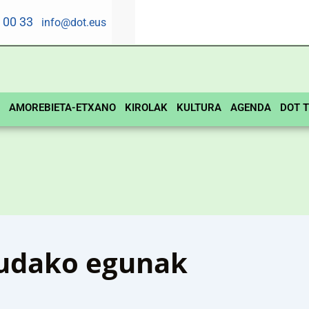
5 00 33
info@dot.eus
AMOREBIETA-ETXANO
KIROLAK
KULTURA
AGENDA
DOT T
 udako egunak