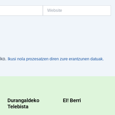
Website
eko.
Ikusi nola prozesatzen diren zure erantzunen datuak.
Durangaldeko
EI! Berri
Telebista