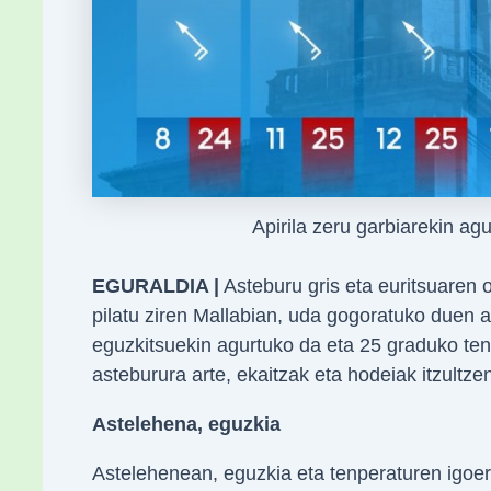
Apirila zeru garbiarekin 
EGURALDIA |
Asteburu gris eta euritsuaren 
pilatu ziren Mallabian, uda gogoratuko duen a
eguzkitsuekin agurtuko da eta 25 graduko te
asteburura arte, ekaitzak eta hodeiak itzultze
Astelehena, eguzkia
Astelehenean, eguzkia eta tenperaturen igoer