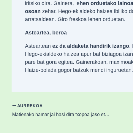
iritsiko dira. Gainera, le
hen orduetako lainoa
osoan
zehar. Hego-ekialdeko haizea ibiliko da
arratsaldean. Giro freskoa lehen orduetan.
Asteartea, beroa
Asteartean
ez da aldaketa handirik izango
.
Hego-ekialdeko haizea apur bat biziagoa izan
pare bat gora egitea. Gainerakoan, maximoak
Haize-bolada gogor batzuk mendi inguruetan.
AURREKOA
Matienako hamar jai hasi dira txopoa jaso eta gero