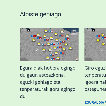
Albiste gehiago
Eguraldiak hobera egingo
Giro eguz
du gaur, asteazkena,
tenperat
eguzki gehiago eta
igoera n
tenperaturak gora egingo
ostegune
du
EGURALDIA