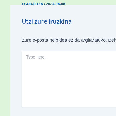
EGURALDIA
/
2024-05-08
Utzi zure iruzkina
Zure e-posta helbidea ez da argitaratuko.
Beh
Type
here..