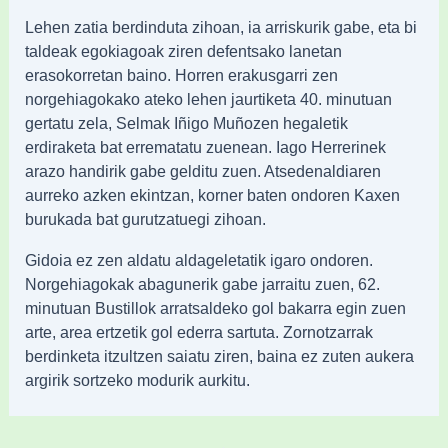
Lehen zatia berdinduta zihoan, ia arriskurik gabe, eta bi
taldeak egokiagoak ziren defentsako lanetan
erasokorretan baino. Horren erakusgarri zen
norgehiagokako ateko lehen jaurtiketa 40. minutuan
gertatu zela, Selmak Iñigo Muñozen hegaletik
erdiraketa bat errematatu zuenean. Iago Herrerinek
arazo handirik gabe gelditu zuen. Atsedenaldiaren
aurreko azken ekintzan, korner baten ondoren Kaxen
burukada bat gurutzatuegi zihoan.
Gidoia ez zen aldatu aldageletatik igaro ondoren.
Norgehiagokak abagunerik gabe jarraitu zuen, 62.
minutuan Bustillok arratsaldeko gol bakarra egin zuen
arte, area ertzetik gol ederra sartuta. Zornotzarrak
berdinketa itzultzen saiatu ziren, baina ez zuten aukera
argirik sortzeko modurik aurkitu.