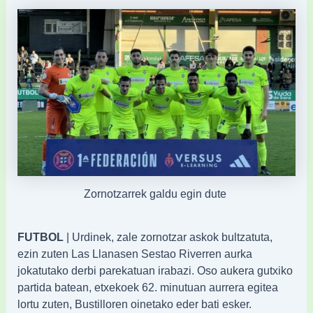
Zornotzarrek galdu egin dute
FUTBOL
| Urdinek, zale zornotzar askok bultzatuta,
ezin zuten Las Llanasen Sestao Riverren aurka
jokatutako derbi parekatuan irabazi. Oso aukera gutxiko
partida batean, etxekoek 62. minutuan aurrera egitea
lortu zuten, Bustilloren oinetako eder bati esker.