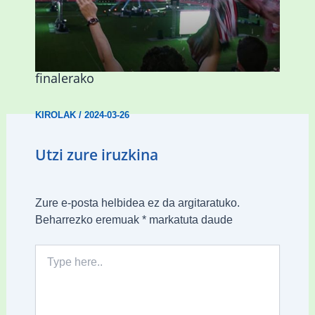
Abadiñok eta Ermuak ere pantaila
erraldoiak jarriko dituzte Kopako
finalerako
KIROLAK
/
2024-03-26
Utzi zure iruzkina
Zure e-posta helbidea ez da argitaratuko.
Beharrezko eremuak
*
markatuta daude
Type
here..