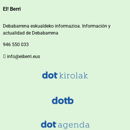
EI! Berri
Debabarrena eskualdeko informazioa. Información y
actualidad de Debabarrena
946 550 033
info@eiberri.eus