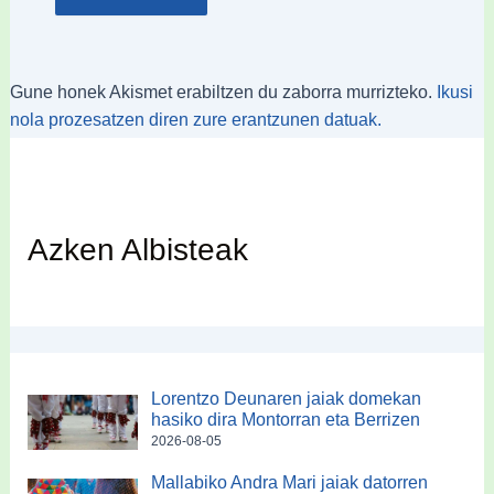
Gune honek Akismet erabiltzen du zaborra murrizteko.
Ikusi
nola prozesatzen diren zure erantzunen datuak.
Azken Albisteak
Lorentzo Deunaren jaiak domekan
hasiko dira Montorran eta Berrizen
2026-08-05
Mallabiko Andra Mari jaiak datorren