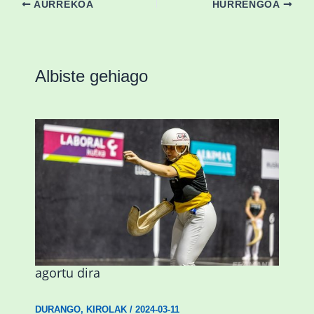
AURREKOA
HURRENGOA
Albiste gehiago
Astelehenean Durangon jokatuko den
emakumezkoen zesta finaleko sarrerak
agortu dira
DURANGO
,
KIROLAK
/
2024-03-11