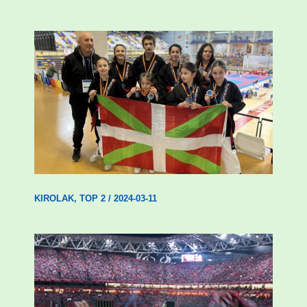
Wadokan garaile Espainiako txapelketan
14 dominarekin
KIROLAK
,
TOP 2
/
2024-03-11