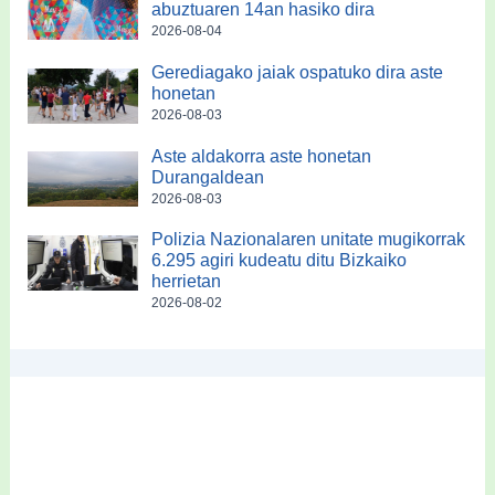
abuztuaren 14an hasiko dira
2026-08-04
Gerediagako jaiak ospatuko dira aste
honetan
2026-08-03
Aste aldakorra aste honetan
Durangaldean
2026-08-03
Polizia Nazionalaren unitate mugikorrak
6.295 agiri kudeatu ditu Bizkaiko
herrietan
2026-08-02