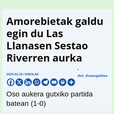
Amorebietak galdu
egin du Las
Llanasen Sestao
Riverren aurka
•
2025-02-24
/
KIROLAK
dot_durangaldea
Oso aukera gutxiko partida
batean (1-0)