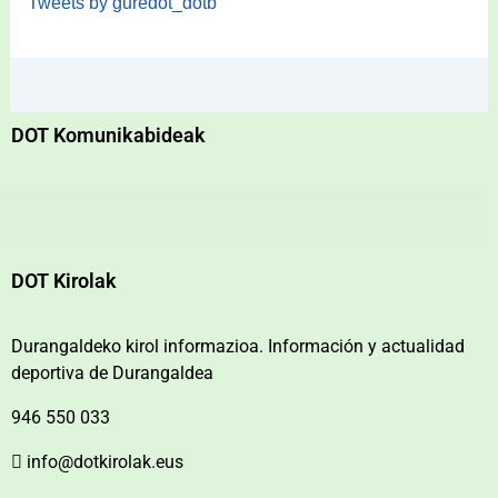
Tweets by guredot_dotb
DOT Komunikabideak
DOT Kirolak
Durangaldeko kirol informazioa. Información y actualidad
deportiva de Durangaldea
946 550 033
info@dotkirolak.eus