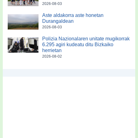
2026-08-03
Aste aldakorra aste honetan
Durangaldean
2026-08-03
Polizia Nazionalaren unitate mugikorrak
6.295 agiri kudeatu ditu Bizkaiko
herrietan
2026-08-02