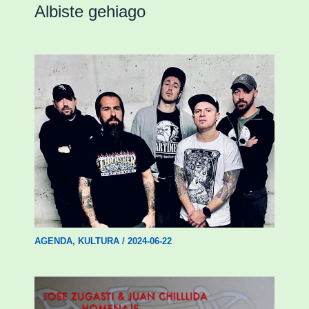
Albiste gehiago
Durangoko Alerta taldeak bere bosgarren
diskoa aurkeztuko du gaur Abadiñoko
Koba Liven
AGENDA
,
KULTURA
/
2024-06-22