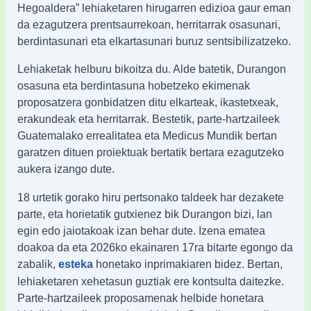
Hegoaldera” lehiaketaren hirugarren edizioa gaur eman
da ezagutzera prentsaurrekoan, herritarrak osasunari,
berdintasunari eta elkartasunari buruz sentsibilizatzeko.
Lehiaketak helburu bikoitza du. Alde batetik, Durangon
osasuna eta berdintasuna hobetzeko ekimenak
proposatzera gonbidatzen ditu elkarteak, ikastetxeak,
erakundeak eta herritarrak. Bestetik, parte-hartzaileek
Guatemalako errealitatea eta Medicus Mundik bertan
garatzen dituen proiektuak bertatik bertara ezagutzeko
aukera izango dute.
18 urtetik gorako hiru pertsonako taldeek har dezakete
parte, eta horietatik gutxienez bik Durangon bizi, lan
egin edo jaiotakoak izan behar dute. Izena ematea
doakoa da eta 2026ko ekainaren 17ra bitarte egongo da
zabalik,
honetako inprimakiaren bidez. Bertan,
esteka
lehiaketaren xehetasun guztiak ere kontsulta daitezke.
Parte-hartzaileek proposamenak helbide honetara