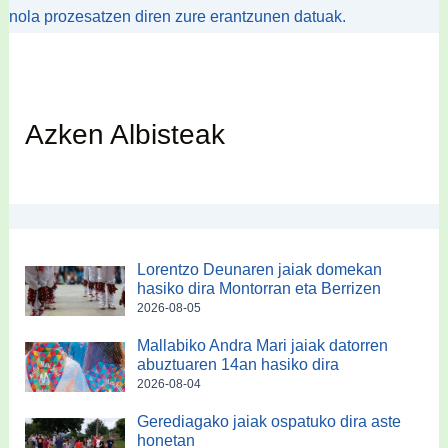
nola prozesatzen diren zure erantzunen datuak.
Azken Albisteak
Lorentzo Deunaren jaiak domekan
hasiko dira Montorran eta Berrizen
2026-08-05
Mallabiko Andra Mari jaiak datorren
abuztuaren 14an hasiko dira
2026-08-04
Gerediagako jaiak ospatuko dira aste
honetan