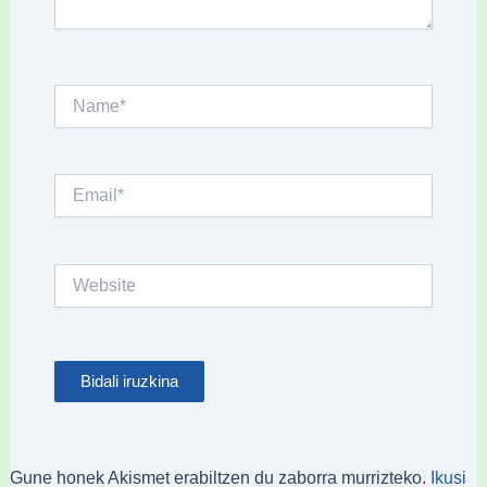
Name*
Email*
Website
Gune honek Akismet erabiltzen du zaborra murrizteko.
Ikusi