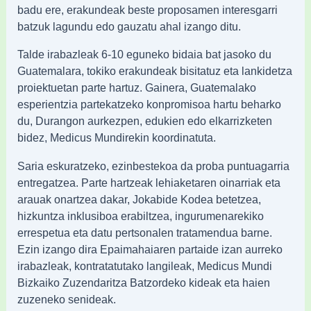
badu ere, erakundeak beste proposamen interesgarri
batzuk lagundu edo gauzatu ahal izango ditu.
Talde irabazleak 6-10 eguneko bidaia bat jasoko du
Guatemalara, tokiko erakundeak bisitatuz eta lankidetza
proiektuetan parte hartuz. Gainera, Guatemalako
esperientzia partekatzeko konpromisoa hartu beharko
du, Durangon aurkezpen, edukien edo elkarrizketen
bidez, Medicus Mundirekin koordinatuta.
Saria eskuratzeko, ezinbestekoa da proba puntuagarria
entregatzea. Parte hartzeak lehiaketaren oinarriak eta
arauak onartzea dakar, Jokabide Kodea betetzea,
hizkuntza inklusiboa erabiltzea, ingurumenarekiko
errespetua eta datu pertsonalen tratamendua barne.
Ezin izango dira Epaimahaiaren partaide izan aurreko
irabazleak, kontratatutako langileak, Medicus Mundi
Bizkaiko Zuzendaritza Batzordeko kideak eta haien
zuzeneko senideak.