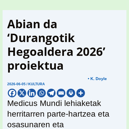
Abian da
‘Durangotik
Hegoaldera 2026’
proiektua
• K. Doyle
2026-06-05
/
KULTURA
Medicus Mundi lehiaketak
herritarren parte-hartzea eta
osasunaren eta