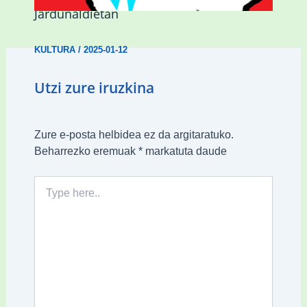
Jardunaldietan
KULTURA
/
2025-01-12
Utzi zure iruzkina
Zure e-posta helbidea ez da argitaratuko.
Beharrezko eremuak
*
markatuta daude
Type
here..