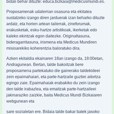
bidali behar dituzte: educa.bizkaia@medicusmundi.es.
Proposamenak udalerrian osasuna eta ekitatea
sustatzeko izango diren jarduerak izan beharko dituzte
ardatz, eta horien artean tailerrak, zineforumak,
erakusketak, esku-hartze artistikoak, ikerketak edo
kaleko ekintzak egon daitezke. Originaltasuna,
bideragarritasuna, irismena eta Medicus Mundiren
misioarekiko koherentzia baloratuko dira.
Azken ekitaldia ekainaren 18an izango da, 18:00etan,
Andragunean. Bertan, talde bakoitzak bere
proposamena partekatuko die gainerako taldekideei
zein epaimahaiari, eta parte-hartzaile guztiei aitortza
egingo zaie. Epaimahaiak erabakiko du zein izango
den talde irabazlea, eta emaitzak parte-hartzaileei
jakinaraziko zaizkie, baita Medicus Mundi Bizkaiaren
webgunean eta
sare sozialetan ere. Bidaia talde bakar batek jasoko