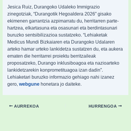
Jesica Ruiz, Durangoko Udaleko Immigrazio
zinegotziak, “Durangotik Hegoaldera 2026” gisako
ekimenen garrantzia azpimarratu du, herritarren parte-
hartzea, elkartasuna eta osasunari eta berdintasunari
buruzko sentsibilizazioa sustatzeko. “Lehiaketak
Medicus Mundi Bizkaiaren eta Durangoko Udalaren
arteko hamar urteko lankidetza sustatzen du, eta aukera
ematen die herritarrei proiektu berritzaileak
proposatzeko, Durango inklusiboagoa eta nazioarteko
lankidetzarekin konprometituagoa izan dadin”.
Lehiaketari buruzko informazio gehiago nahi izanez
gero,
honetara jo daiteke.
webgune
AURREKOA
HURRENGOA