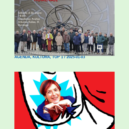
Durangok Jose Zugazti eta Juan Chillida
eskultoreak omenduko ditu bihar
AGENDA
,
KULTURA
,
TOP 1
/
2025-01-03
Mariasun Landaren literatur ondarea
aitortuko dute Iurretako Esker Oneko