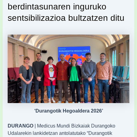
berdintasunaren inguruko
sentsibilizazioa bultzatzen ditu
‘Durangotik Hegoaldera 2026’
DURANGO
| Medicus Mundi Bizkaiak Durangoko
Udalarekin lankidetzan antolatutako “Durangotik