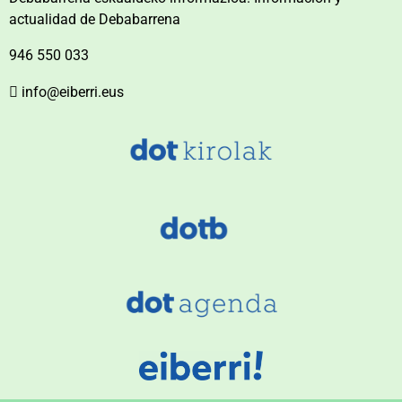
actualidad de Debabarrena
946 550 033
info@eiberri.eus