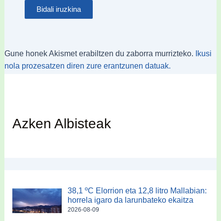
Gune honek Akismet erabiltzen du zaborra murrizteko.
Ikusi
nola prozesatzen diren zure erantzunen datuak.
Azken Albisteak
38,1 ºC Elorrion eta 12,8 litro Mallabian:
horrela igaro da larunbateko ekaitza
2026-08-09