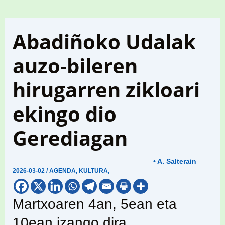
Abadiñoko Udalak
auzo-bileren
hirugarren zikloari
ekingo dio
Gerediagan
• A. Salterain
2026-03-02
/
AGENDA
,
KULTURA
,
Martxoaren 4an, 5ean eta
10ean izango dira