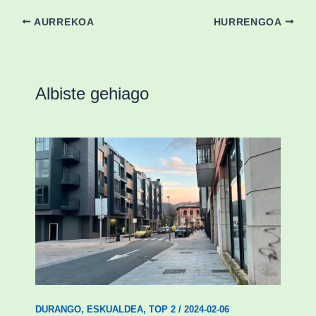
AURREKOA
HURRENGOA
Albiste gehiago
Udal etxebizitza tasatuei buruzko lehen
ordenantza izango du Durangok
DURANGO
,
ESKUALDEA
,
TOP 2
/
2024-02-06