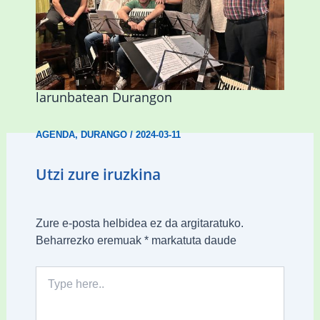
Herri Maite akordeoi taldeak S. Patrick
Irlandako patroia ospatuko du
larunbatean Durangon
AGENDA
,
DURANGO
/
2024-03-11
Utzi zure iruzkina
Zure e-posta helbidea ez da argitaratuko.
Beharrezko eremuak
*
markatuta daude
Type
here..