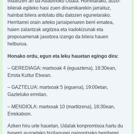
indartzen ari da Abadiñoko Udala. Horretarako, auzo-
bilerak egiteko hasi zuen dinamikarekin jarraituz,
hainbat bilera antolatu ditu datozen egunetarako.
Herritarrei orain arteko jarraipenaren berri ematea,
haien zalantzak argitzea eta iradokizunak eta
proposamenak jasotzea izango da bilera hauen
helburua.
Honako ordu, egun eta leku hauetan egingo dira:
– GEREDIAGA: martxoak 4 (eguaztena), 18:30ean,
Errota Kultur Etxean.
– GAZTELUA: martxoak 5 (eguena), 19:00etan,
Gazteluko ermitan.
– MENDIOLA: martxoak 10 (martitzena), 18:30ean,
Errekatxon.
Azken hiru urte hauetan, Udalak konpromisoa hartu du
baserri auzoetako bizilagunei gainontzeko herritarrei