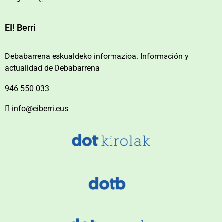
EI! Berri
Debabarrena eskualdeko informazioa. Información y
actualidad de Debabarrena
946 550 033
info@eiberri.eus