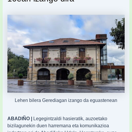
Lehen bilera Gerediagan izango da eguastenean
ABADIÑO |
Legegintzaldi hasieratik, auzoetako
bizilagunekin duen harremana eta komunikazioa