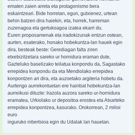
ematen zaien arreta eta protagonismo bera
eskaintzeari. Bide horretan, egun, gutxienez, urtean
behin batzen dira haiekin, eta, horrek, harreman
zuzenagoa eta gertukoagoa izatea ekarri du.
Euren proposamenak eta iradokizunak entzun ostean,
aurten, esaterako, honako hobekuntza-lan hauek egin
dira, besteak beste: Gerediagan falta ziren
etxebizitzetara sareko ur hornidura eraman dute,
Gazteluko baselizako teilatua konpondu da, Sagastako
errepidea konpondu da eta Mendiolako errepidea
konpontzen ari dira, eta auzoetako argiteria hobetu da.
Aurtengo aurrekontuetan ere hainbat hobekuntza-lan
aurreikusi dituzte: Irazola auzora sareko ur-hornidura
eramatea, Urkiolako ur depositoa erostea eta Atxarteko
errepidea konpontzea, kasurako. Orokorrean, 2 milioi
euro
inguruko inbertsioa egin du Udalak lan hauetan.