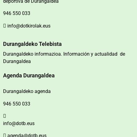
deportiva de Durangaldea
946 550 033
info@dotkirolak.eus
Durangaldeko Telebista
Durangaldeko informazioa. Información y actualidad de
Durangaldea
Agenda Durangaldea
Durangaldeko agenda
946 550 033
info@dotb.eus
agenda@dotb.eus