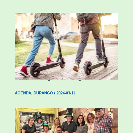
Ostegun honetan “Oinezko
Nagusientzako Bide Segurtasuna”
hitzaldia izango da Durangon
AGENDA
,
DURANGO
/
2024-03-11