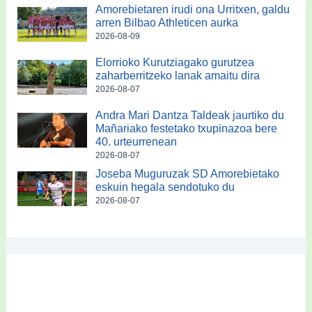
Amorebietaren irudi ona Urritxen, galdu
arren Bilbao Athleticen aurka
2026-08-09
Elorrioko Kurutziagako gurutzea
zaharberritzeko lanak amaitu dira
2026-08-07
Andra Mari Dantza Taldeak jaurtiko du
Mañariako festetako txupinazoa bere
40. urteurrenean
2026-08-07
Joseba Muguruzak SD Amorebietako
eskuin hegala sendotuko du
2026-08-07