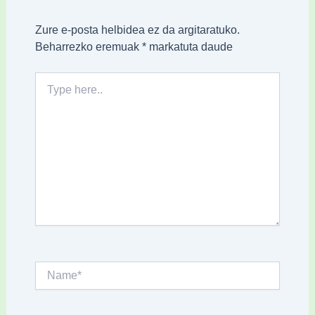
Zure e-posta helbidea ez da argitaratuko.
Beharrezko eremuak
*
markatuta daude
Type
here..
Name*