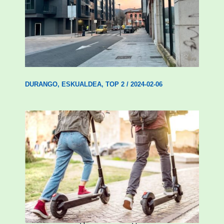
Udal etxebizitza tasatuei buruzko lehen
ordenantza izango du Durangok
DURANGO
,
ESKUALDEA
,
TOP 2
/
2024-02-06
Ostegun honetan “Oinezko
Nagusientzako Bide Segurtasuna”
hitzaldia izango da Durangon