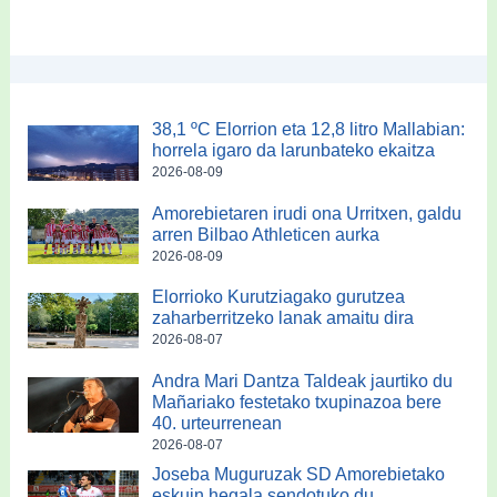
38,1 ºC Elorrion eta 12,8 litro Mallabian:
horrela igaro da larunbateko ekaitza
2026-08-09
Amorebietaren irudi ona Urritxen, galdu
arren Bilbao Athleticen aurka
2026-08-09
Elorrioko Kurutziagako gurutzea
zaharberritzeko lanak amaitu dira
2026-08-07
Andra Mari Dantza Taldeak jaurtiko du
Mañariako festetako txupinazoa bere
40. urteurrenean
2026-08-07
Joseba Muguruzak SD Amorebietako
eskuin hegala sendotuko du