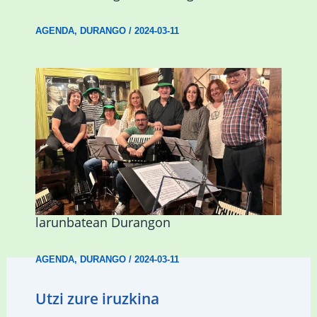
AGENDA
,
DURANGO
/
2024-03-11
Herri Maite akordeoi taldeak S. Patrick
Irlandako patroia ospatuko du
larunbatean Durangon
AGENDA
,
DURANGO
/
2024-03-11
Utzi zure iruzkina