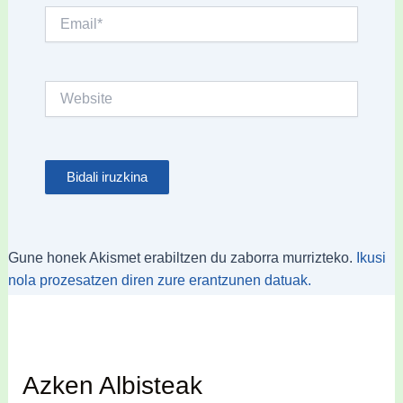
Email*
Website
Gune honek Akismet erabiltzen du zaborra murrizteko.
Ikusi
nola prozesatzen diren zure erantzunen datuak.
Azken Albisteak