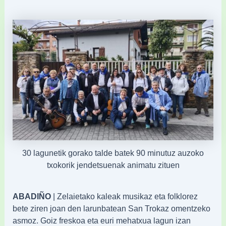
30 lagunetik gorako talde batek 90 minutuz auzoko
txokorik jendetsuenak animatu zituen
ABADIÑO
| Zelaietako kaleak musikaz eta folklorez
bete ziren joan den larunbatean San Trokaz omentzeko
asmoz. Goiz freskoa eta euri mehatxua lagun izan