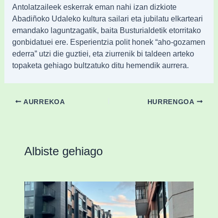
Antolatzaileek eskerrak eman nahi izan dizkiote
Abadiñoko Udaleko kultura sailari eta jubilatu elkarteari
emandako laguntzagatik, baita Busturialdetik etorritako
gonbidatuei ere. Esperientzia polit honek “aho-gozamen
ederra” utzi die guztiei, eta ziurrenik bi taldeen arteko
topaketa gehiago bultzatuko ditu hemendik aurrera.
AURREKOA
HURRENGOA
Albiste gehiago