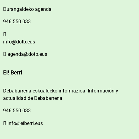
Durangaldeko agenda
946 550 033
info@dotb.eus
agenda@dotb.eus
EI! Berri
Debabarrena eskualdeko informazioa. Información y
actualidad de Debabarrena
946 550 033
info@eiberri.eus