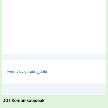
Tweets by guredot_dotb
DOT Komunikabideak