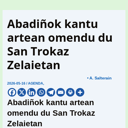
Abadiñok kantu
artean omendu du
San Trokaz
Zelaietan
• A. Salterain
2026-05-16
/
AGENDA
,
Abadiñok kantu artean
omendu du San Trokaz
Zelaietan