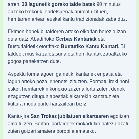
arren,
30 lagunetik gorako talde batek
90 minutuz
auzoko txokorik jendetsuenak animatu zituen,
herritarren artean euskal kantu tradizionalak zabalduz.
Ekimen honek bi talderen arteko elkarlan berezia izan
du ardatz: Abadiñoko
Gerbas Kantariak
eta
Busturialdetik etorritako
Busturiko Kantu Kantari
. Bi
taldeek musika zaletasuna eta herri-kantak zabaltzeko
gogoa partekatzen dute.
Aspektu formalagoen gainetik, kantariek enpatia eta
lagun arteko poza lehenetsi zituzten. Formatu ireki honi
esker, herritarrekin konexio zuzena lortu zuten, denok
ezagutzen ditugun abestiak elkarrekin kantatuz eta
kultura modu parte-hartzailean biziz.
Kantu-jira
San Trokaz jubilatuen elkartearen
egoitzan
amaitu zen. Bertan, partaideek mokadutxo batez gozatu
zuten goizari amaiera borobila emateko.