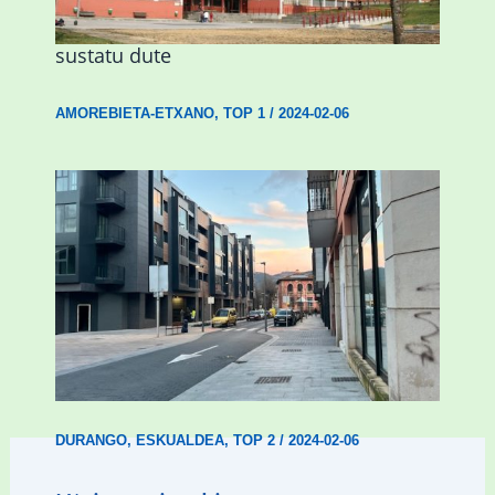
Urritxen institutu berri bat eraikitzea
sustatu dute
AMOREBIETA-ETXANO
,
TOP 1
/
2024-02-06
Udal etxebizitza tasatuei buruzko lehen
ordenantza izango du Durangok
DURANGO
,
ESKUALDEA
,
TOP 2
/
2024-02-06