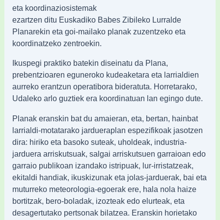
eta koordinaziosistemak
ezartzen ditu Euskadiko Babes Zibileko Lurralde
Planarekin eta goi-mailako planak zuzentzeko eta
koordinatzeko zentroekin.
Ikuspegi praktiko batekin diseinatu da Plana,
prebentzioaren eguneroko kudeaketara eta larrialdien
aurreko erantzun operatibora bideratuta. Horretarako,
Udaleko arlo guztiek era koordinatuan lan egingo dute.
Planak eranskin bat du amaieran, eta, bertan, hainbat
larrialdi-motatarako jardueraplan espezifikoak jasotzen
dira: hiriko eta basoko suteak, uholdeak, industria-
jarduera arriskutsuak, salgai arriskutsuen garraioan edo
garraio publikoan izandako istripuak, lur-irristatzeak,
ekitaldi handiak, ikuskizunak eta jolas-jarduerak, bai eta
muturreko meteorologia-egoerak ere, hala nola haize
bortitzak, bero-boladak, izozteak edo elurteak, eta
desagertutako pertsonak bilatzea. Eranskin horietako