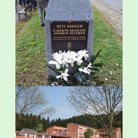
«Azkenengo 40 urteetan Zaldibar jo zuen
ingurumen-hondamendirik larriena»
ESKUALDEA
,
ZALDIBAR
/
2024-02-06
Amorebietak eta Eusko Jaurlaritzak