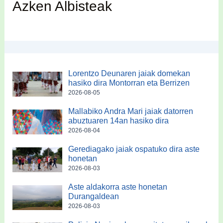
Azken Albisteak
Lorentzo Deunaren jaiak domekan
hasiko dira Montorran eta Berrizen
2026-08-05
Mallabiko Andra Mari jaiak datorren
abuztuaren 14an hasiko dira
2026-08-04
Gerediagako jaiak ospatuko dira aste
honetan
2026-08-03
Aste aldakorra aste honetan
Durangaldean
2026-08-03