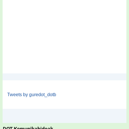
Tweets by guredot_dotb
DOT Komunikabideak