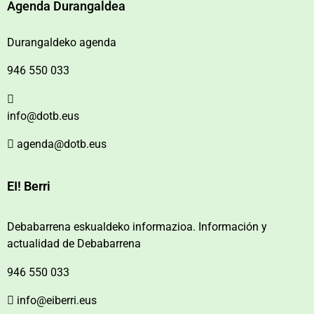
Agenda Durangaldea
Durangaldeko agenda
946 550 033
info@dotb.eus
agenda@dotb.eus
EI! Berri
Debabarrena eskualdeko informazioa. Información y
actualidad de Debabarrena
946 550 033
info@eiberri.eus