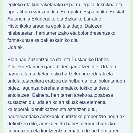
egiteko eta kudeaketarako esparru legala, teknikoa eta
operatiboa ezartzen ditu. Europako, Espainiako, Euskal
Autonomia Erkidegoko eta Bizkaiko Lurralde
Historikoko araudira egokituta dago. Datozen
hilabeteetan, herritarrentzako eta bolondresentzako
formakuntza saioak eskainiko ditu
Udalak.
Plan hau Zuzentzailea da, eta Euskadiko Babes
Zibileko Planaren jarraibideei jarraitzen die. Udalerri
barruko larrialdietan esku hartzeko prozedurak eta
antolaketaegitura eratzea da helburua, eta, boluntarioen
bidez, laguntza berehala emateko tokiko taldeak
antolatzea. Gainera, herritarren arteko autobabesa
sustatzen du, udalerriko arriskuak eta elementu
kalteberak identifikatzen eta aztertzen ditu,
hautemandako arriskuak murrizteko prebentzio-neurriak
definitzen ditu, arriskuei eta babes-neurriei buruzko
informazioa eta kontzientzia ematen dizkie herritarrei,