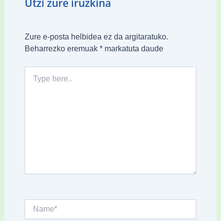
Utzi zure iruzkina
Zure e-posta helbidea ez da argitaratuko.
Beharrezko eremuak
*
markatuta daude
Type
here..
Name*