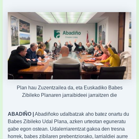
Plan hau Zuzentzailea da, eta Euskadiko Babes
Zibileko Planaren jarraibideei jarraitzen die
ABADIÑO |
Abadiñoko udalbatzak aho batez onartu du
Babes Zibileko Udal Plana, azken urteotan eguneratu
gabe egon ostean. Udalerriarentzat gakoa den tresna
horrek, babes zibilaren prebentziorako, larrialdiei aurre