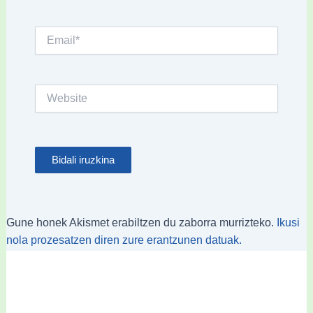
Email*
Website
Gune honek Akismet erabiltzen du zaborra murrizteko.
Ikusi
nola prozesatzen diren zure erantzunen datuak.