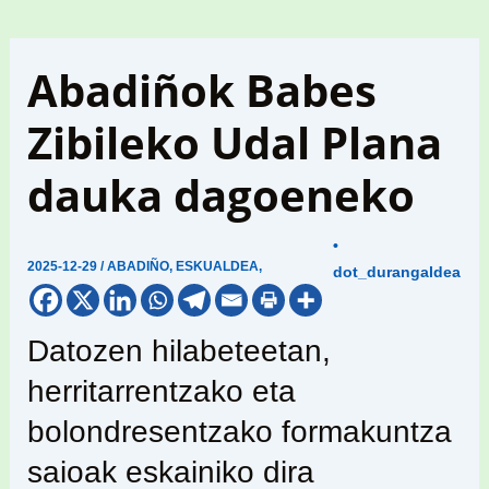
Abadiñok Babes
Zibileko Udal Plana
dauka dagoeneko
•
2025-12-29
/
ABADIÑO
,
ESKUALDEA
,
dot_durangaldea
Datozen hilabeteetan,
herritarrentzako eta
bolondresentzako formakuntza
saioak eskainiko dira