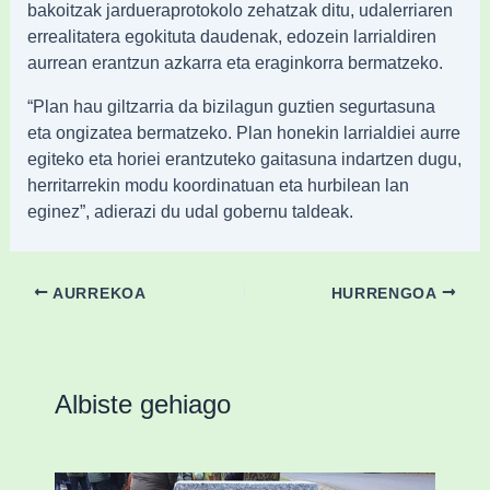
bakoitzak jardueraprotokolo zehatzak ditu, udalerriaren
errealitatera egokituta daudenak, edozein larrialdiren
aurrean erantzun azkarra eta eraginkorra bermatzeko.
“Plan hau giltzarria da bizilagun guztien segurtasuna
eta ongizatea bermatzeko. Plan honekin larrialdiei aurre
egiteko eta horiei erantzuteko gaitasuna indartzen dugu,
herritarrekin modu koordinatuan eta hurbilean lan
eginez”, adierazi du udal gobernu taldeak.
AURREKOA
HURRENGOA
Albiste gehiago