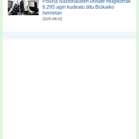
Polizia Nazionalaren unitate mugikorrak
6.295 agiri kudeatu ditu Bizkaiko
herrietan
2026-08-02