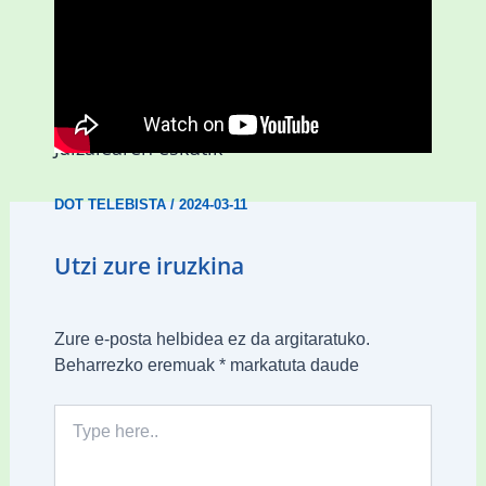
D3.0| Hiruzulo Folk jaialdia
Jaizalearen eskutik
DOT TELEBISTA
/
2024-03-11
Utzi zure iruzkina
Zure e-posta helbidea ez da argitaratuko.
Beharrezko eremuak
*
markatuta daude
Type
here..