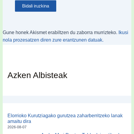
Gune honek Akismet erabiltzen du zaborra murrizteko.
Ikusi
nola prozesatzen diren zure erantzunen datuak.
Azken Albisteak
Elorrioko Kurutziagako gurutzea zaharberritzeko lanak
amaitu dira
2026-08-07