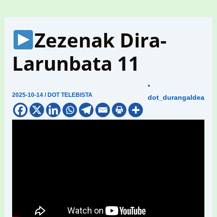
Zezenak Dira-
Larunbata 11
•
2025-10-14
/
DOT TELEBISTA
dot_durangaldea