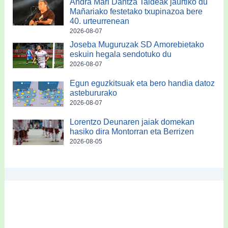
Andra Mari Dantza Taldeak jaurtiko du
Mañariako festetako txupinazoa bere
40. urteurrenean
2026-08-07
Joseba Muguruzak SD Amorebietako
eskuin hegala sendotuko du
2026-08-07
Egun eguzkitsuak eta bero handia datoz
astebururako
2026-08-07
Lorentzo Deunaren jaiak domekan
hasiko dira Montorran eta Berrizen
2026-08-05