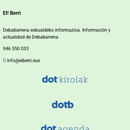
EI! Berri
Debabarrena eskualdeko informazioa. Información y
actualidad de Debabarrena
946 550 033
info@eiberri.eus