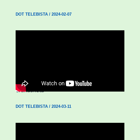
DOT TELEBISTA
/
2024-02-07
D3.0| ‘Emakumeak Aberria eginez’
erakusketa
DOT TELEBISTA
/
2024-03-11