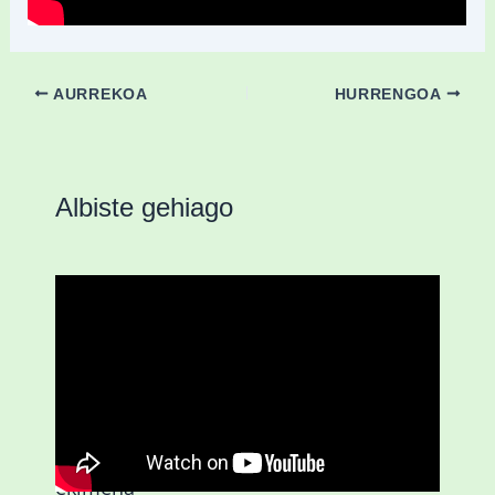
AURREKOA
HURRENGOA
Albiste gehiago
D3.0| Gazteei zuzendutako ZUOK
ekimena