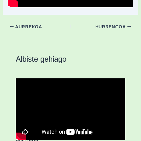
AURREKOA
HURRENGOA
Albiste gehiago
D3.0| Gazteei zuzendutako ZUOK
ekimena