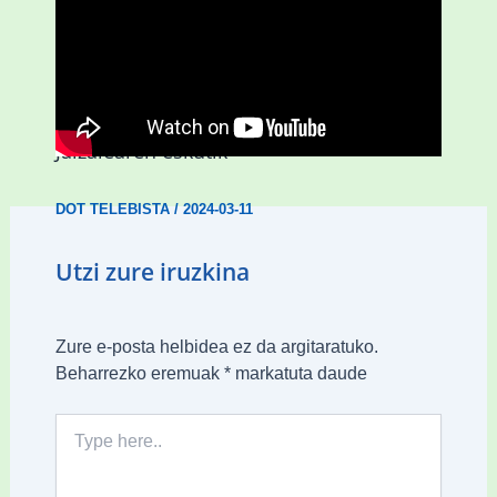
D3.0| Hiruzulo Folk jaialdia
Jaizalearen eskutik
DOT TELEBISTA
/
2024-03-11
Utzi zure iruzkina
Zure e-posta helbidea ez da argitaratuko.
Beharrezko eremuak
*
markatuta daude
Type
here..