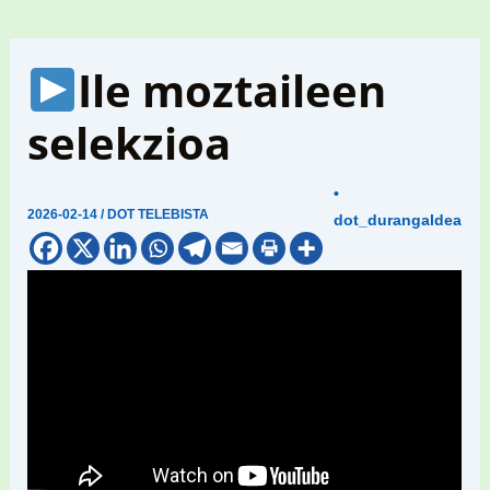
Ile moztaileen
selekzioa
•
2026-02-14
/
DOT TELEBISTA
dot_durangaldea