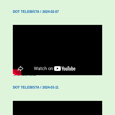
DOT TELEBISTA
/
2024-02-07
D3.0| ‘Emakumeak Aberria eginez’
erakusketa
DOT TELEBISTA
/
2024-03-11