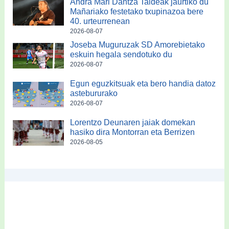
Andra Mari Dantza Taldeak jaurtiko du
Mañariako festetako txupinazoa bere
40. urteurrenean
2026-08-07
Joseba Muguruzak SD Amorebietako
eskuin hegala sendotuko du
2026-08-07
Egun eguzkitsuak eta bero handia datoz
astebururako
2026-08-07
Lorentzo Deunaren jaiak domekan
hasiko dira Montorran eta Berrizen
2026-08-05