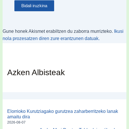
Gune honek Akismet erabiltzen du zaborra murrizteko.
Ikusi
nola prozesatzen diren zure erantzunen datuak.
Azken Albisteak
Elorrioko Kurutziagako gurutzea zaharberritzeko lanak
amaitu dira
2026-08-07