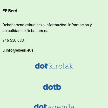
EI! Berri
Debabarrena eskualdeko informazioa. Información y
actualidad de Debabarrena
946 550 033
info@eiberri.eus