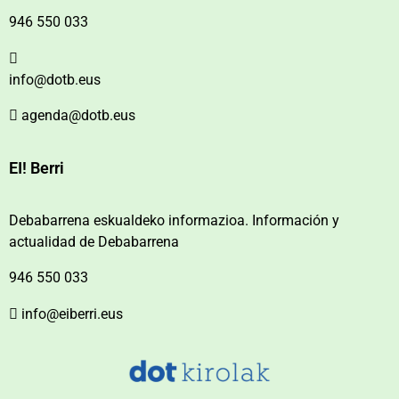
946 550 033
info@dotb.eus
agenda@dotb.eus
EI! Berri
Debabarrena eskualdeko informazioa. Información y
actualidad de Debabarrena
946 550 033
info@eiberri.eus