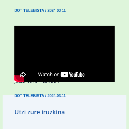
DOT TELEBISTA
/
2024-03-11
D3.0| Hiruzulo Folk jaialdia
Jaizalearen eskutik
DOT TELEBISTA
/
2024-03-11
Utzi zure iruzkina