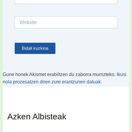
Website
Gune honek Akismet erabiltzen du zaborra murrizteko.
Ikusi
nola prozesatzen diren zure erantzunen datuak.
Azken Albisteak