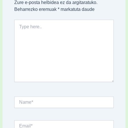
Zure e-posta helbidea ez da argitaratuko.
Beharrezko eremuak
*
markatuta daude
Type
here..
Name*
Email*