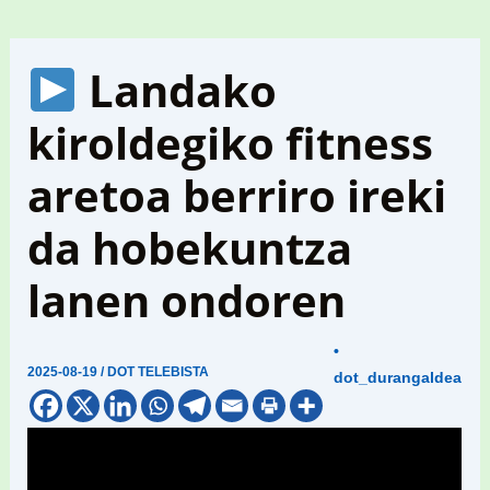
Landako
kiroldegiko fitness
aretoa berriro ireki
da hobekuntza
lanen ondoren
•
2025-08-19
/
DOT TELEBISTA
dot_durangaldea