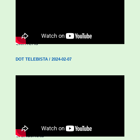
D3.0| Gazteei zuzendutako ZUOK
ekimena
DOT TELEBISTA
/
2024-02-07
D3.0| ‘Emakumeak Aberria eginez’
erakusketa