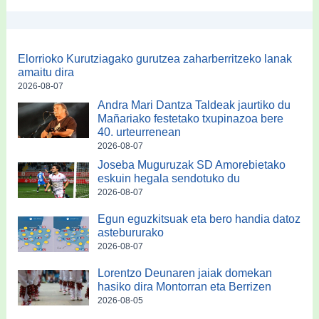
Elorrioko Kurutziagako gurutzea zaharberritzeko lanak
amaitu dira
2026-08-07
Andra Mari Dantza Taldeak jaurtiko du
Mañariako festetako txupinazoa bere
40. urteurrenean
2026-08-07
Joseba Muguruzak SD Amorebietako
eskuin hegala sendotuko du
2026-08-07
Egun eguzkitsuak eta bero handia datoz
astebururako
2026-08-07
Lorentzo Deunaren jaiak domekan
hasiko dira Montorran eta Berrizen
2026-08-05