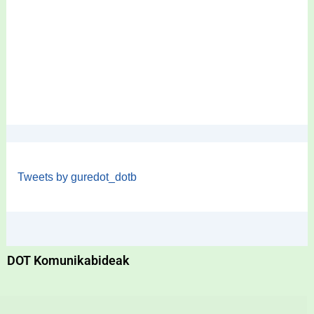
Tweets by guredot_dotb
DOT Komunikabideak