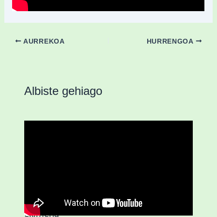
AURREKOA
HURRENGOA
Albiste gehiago
D3.0| Gazteei zuzendutako ZUOK
ekimena