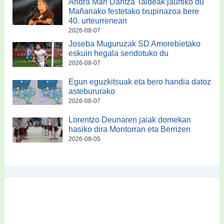
Andra Mari Dantza Taldeak jaurtiko du
Mañariako festetako txupinazoa bere
40. urteurrenean
2026-08-07
Joseba Muguruzak SD Amorebietako
eskuin hegala sendotuko du
2026-08-07
Egun eguzkitsuak eta bero handia datoz
astebururako
2026-08-07
Lorentzo Deunaren jaiak domekan
hasiko dira Montorran eta Berrizen
2026-08-05