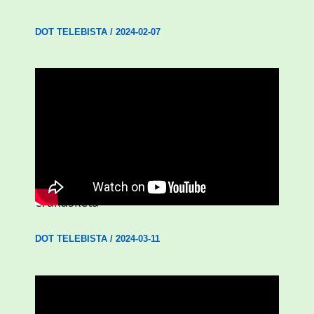
DOT TELEBISTA
/
2024-02-07
D3.0| ‘Emakumeak Aberria eginez’
erakusketa
DOT TELEBISTA
/
2024-03-11