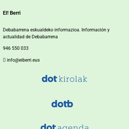
EI! Berri
Debabarrena eskualdeko informazioa. Información y
actualidad de Debabarrena
946 550 033
info@eiberri.eus