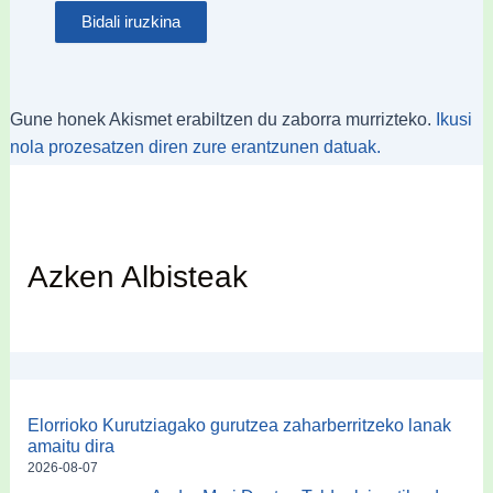
Gune honek Akismet erabiltzen du zaborra murrizteko.
Ikusi
nola prozesatzen diren zure erantzunen datuak.
Azken Albisteak
Elorrioko Kurutziagako gurutzea zaharberritzeko lanak
amaitu dira
2026-08-07