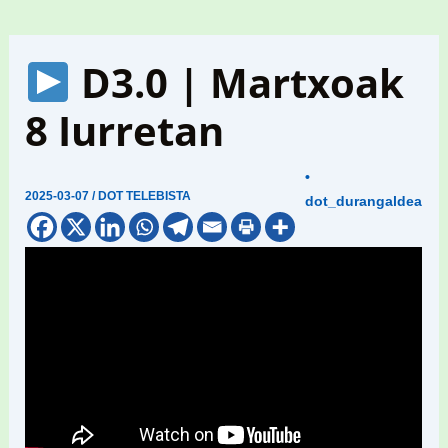
D3.0 | Martxoak
8 Iurretan
•
2025-03-07
/
DOT TELEBISTA
dot_durangaldea