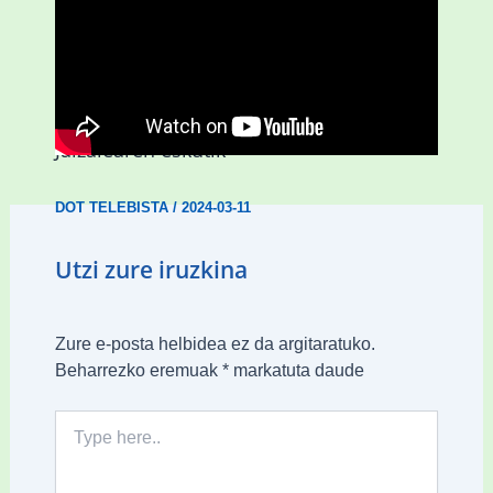
D3.0| Hiruzulo Folk jaialdia
Jaizalearen eskutik
DOT TELEBISTA
/
2024-03-11
Utzi zure iruzkina
Zure e-posta helbidea ez da argitaratuko.
Beharrezko eremuak
*
markatuta daude
Type
here..