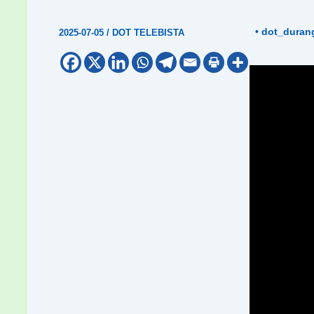
• dot_duran
2025-07-05
/
DOT TELEBISTA