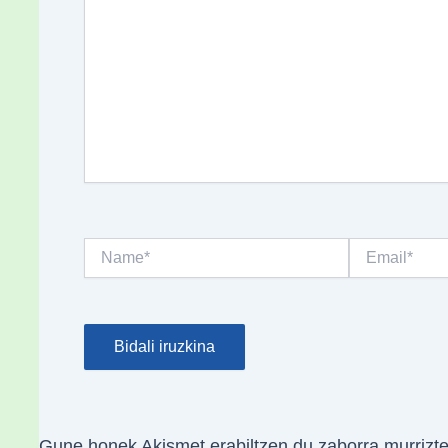
Name*
Email*
Gune honek Akismet erabiltzen du zaborra murrizt