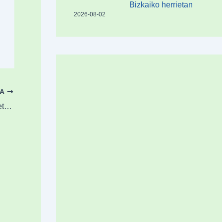
Bizkaiko herrietan
2026-08-02
OA
an