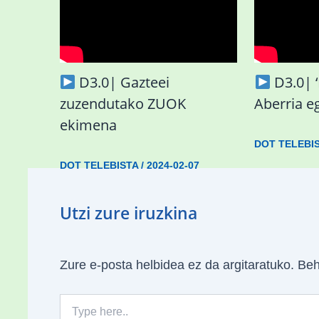
D3.0| Gazteei
D3.0|
zuzendutako ZUOK
Aberria e
ekimena
DOT TELEBI
DOT TELEBISTA
/
2024-02-07
Utzi zure iruzkina
Zure e-posta helbidea ez da argitaratuko.
Beh
Type
here..