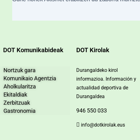
DOT Komunikabideak
DOT Kirolak
Nortzuk gara
Durangaldeko kirol
Komunikaio Agentzia
informazioa. Información y
Aholkularitza
actualidad deportiva de
Ekitaldiak
Durangaldea
Zerbitzuak
946 550 033
Gastronomia
info@dotkirolak.eus