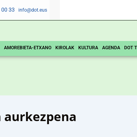
5 00 33
info@dot.eus
AMOREBIETA-ETXANO
KIROLAK
KULTURA
AGENDA
DOT T
 aurkezpena