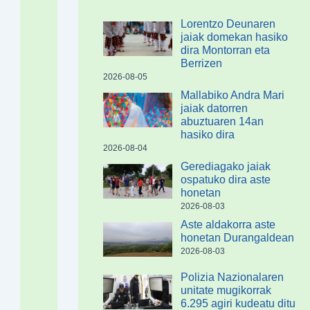
Lorentzo Deunaren
jaiak domekan hasiko
dira Montorran eta
Berrizen
2026-08-05
Mallabiko Andra Mari
jaiak datorren
abuztuaren 14an
hasiko dira
2026-08-04
Gerediagako jaiak
ospatuko dira aste
honetan
2026-08-03
Aste aldakorra aste
honetan Durangaldean
2026-08-03
Polizia Nazionalaren
unitate mugikorrak
6.295 agiri kudeatu ditu