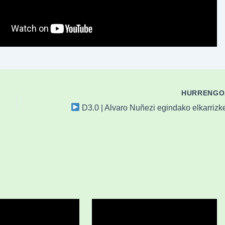
HURRENG
D3.0 | Alvaro Nuñezi egindako elkarrizketa EUP saio