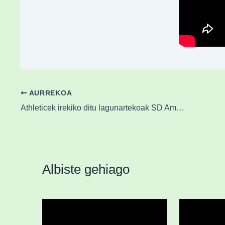
AURREKOA
Athleticek irekiko ditu lagunartekoak SD Amorebietaren mendeurrenean
Albiste gehiago