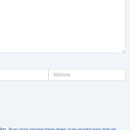
Website
eko.
Ikusi nola prozesatzen diren zure erantzunen datuak.