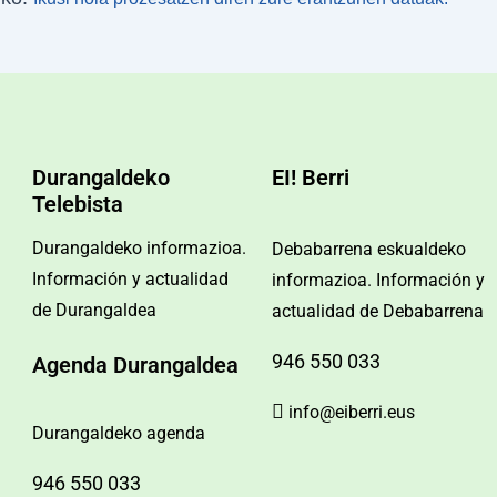
Durangaldeko
EI! Berri
Telebista
Durangaldeko informazioa.
Debabarrena eskualdeko
Información y actualidad
informazioa. Información y
de Durangaldea
actualidad de Debabarrena
946 550 033
Agenda Durangaldea
info@eiberri.eus
Durangaldeko agenda
946 550 033