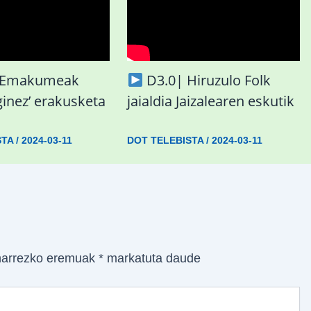
 ‘Emakumeak
D3.0| Hiruzulo Folk
ginez’ erakusketa
jaialdia Jaizalearen eskutik
STA
/
2024-03-11
DOT TELEBISTA
/
2024-03-11
arrezko eremuak
*
markatuta daude