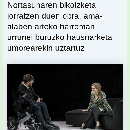
Nortasunaren bikoizketa
jorratzen duen obra, ama-
alaben arteko harreman
urrunei buruzko hausnarketa
umorearekin uztartuz