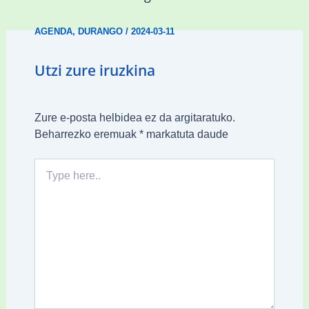
AGENDA
,
DURANGO
/
2024-03-11
Utzi zure iruzkina
Zure e-posta helbidea ez da argitaratuko.
Beharrezko eremuak
*
markatuta daude
Type
here..