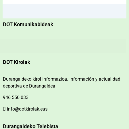
DOT Komunikabideak
DOT Kirolak
Durangaldeko kirol informazioa. Información y actualidad
deportiva de Durangaldea
946 550 033
info@dotkirolak.eus
Durangaldeko Telebista