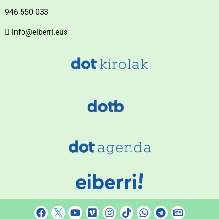
946 550 033
info@eiberri.eus
F
Y
V
I
T
W
T
N