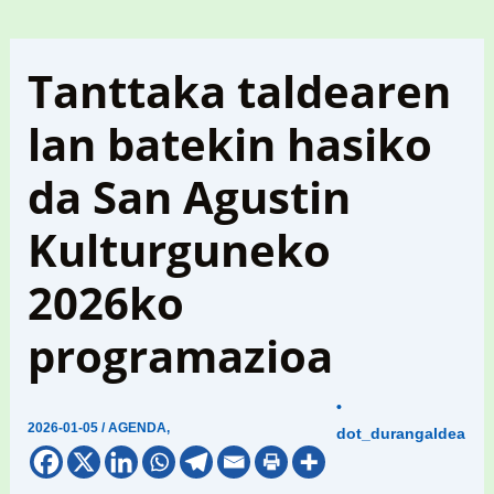
Tanttaka taldearen
lan batekin hasiko
da San Agustin
Kulturguneko
2026ko
programazioa
•
2026-01-05
/
AGENDA
,
dot_durangaldea