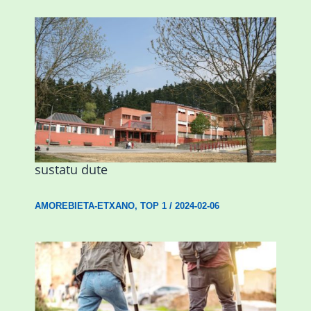
Amorebietak eta Eusko Jaurlaritzak
Urritxen institutu berri bat eraikitzea
sustatu dute
AMOREBIETA-ETXANO
,
TOP 1
/
2024-02-06